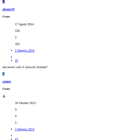
O
obrero79
Utente
17 Aprile 2014
539
2
265
2 Maggio 2014
#2
ma muovi solo il muscolo frontale?
S
sciapo
Utente
18 Ottobre 2013
9
0
5
3 Maggio 2014
#3