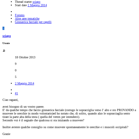
Thread starter
sciapo
Start date
2 Maggio 2014
Forums
Altre aree tematiche
Ginnastica facciale per capelli
S
sciapo
Utente
18 Ottobre 2013
9
0
5
2 Maggio 2014
#1
Ciao ragazzi,
avrei bisogno di un vostro parere.
E' da qualche tempo che faccio ginnastica facciale (corrugo le sopracciglia verso l' alto e sto PROVANDO a
muovere le orecchie in modo volontario)ed ho notato che, di solito, quando alzo le sopracciaglia sento
tirare la parte alta della testa ( quella del vertex per intenderci).
Secondo voi è il segnale che qualcosa si sta iniziando a muovere?
Inoltre avreste qualche consiglio su come muovere spontaneamente le orecchie e i muscoli occipitali?
Grazie