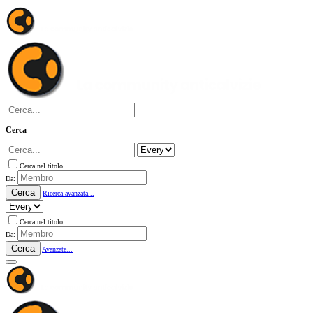
Cerca
Cerca nel titolo
Da:
Cerca
Ricerca avanzata...
Cerca nel titolo
Da:
Cerca
Avanzate...