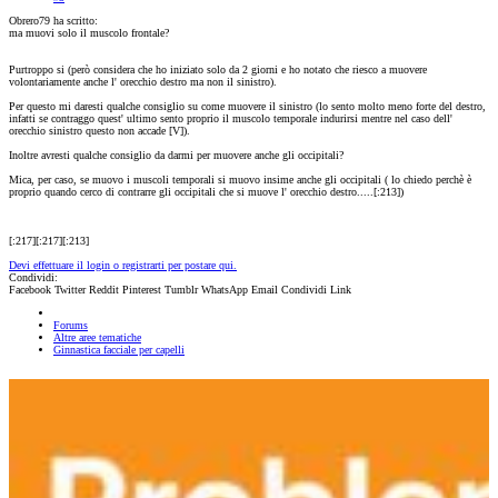
Obrero79 ha scritto:
ma muovi solo il muscolo frontale?
Purtroppo si (però considera che ho iniziato solo da 2 giorni e ho notato che riesco a muovere
volontariamente anche l' orecchio destro ma non il sinistro).
Per questo mi daresti qualche consiglio su come muovere il sinistro (lo sento molto meno forte del destro,
infatti se contraggo quest' ultimo sento proprio il muscolo temporale indurirsi mentre nel caso dell'
orecchio sinistro questo non accade [V]).
Inoltre avresti qualche consiglio da darmi per muovere anche gli occipitali?
Mica, per caso, se muovo i muscoli temporali si muovo insime anche gli occipitali ( lo chiedo perchè è
proprio quando cerco di contrarre gli occipitali che si muove l' orecchio destro.....[:213])
[:217][:217][:213]
Devi effettuare il login o registrarti per postare qui.
Condividi:
Facebook
Twitter
Reddit
Pinterest
Tumblr
WhatsApp
Email
Condividi
Link
Forums
Altre aree tematiche
Ginnastica facciale per capelli