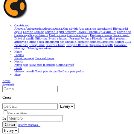
Calvizie.net
Alopecia Androgenetica
Alopecia Areata
Altre calvizie
Aree tematiche
Associazioni
Biologia dei
capelli
Calvizie Comune
Calvizie Digital Academy
Calvizie Femminile
Calvizie TV
Calvizie.net
Canizie capelli grigi/bianchi
Credits e varie
Curiosità e gossip
Diagnosi e terapia
Dieta e capelli
Difetti al capello
Effluvium
Eventi e Incontri
Featured
Forfora e Pidocchi
I migliori prodotti
anticalvizie
Igiene e cura
Infoltimenti non chirurgici
Interviste
Ipertricosi/Irsutismo
Isolinea
LLLT
Per iniziare
Principi attivi
Ricerca e futuro
Telogen Effluvium
Trapianto di capelli
Trattamenti
tricologici
Tricopigmentazione
Home
Forums
Nuovi messaggi
Cerca nel forum
Novità
Nuovi post
Nuovi stati in bacheca
Ultime attività
Utenti
Visitatori attuali
Nuovi post del profilo
Cerca post profilo
Shop
Accedi
Registrati
Cerca
Cerca nel titolo
Da:
Cerca
Ricerca avanzata...