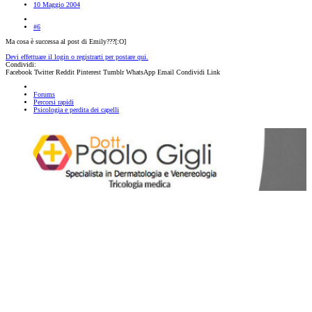
10 Maggio 2004
#6
Ma cosa è successa al post di Emily???[:O]
Devi effettuare il login o registrarti per postare qui.
Condividi:
Facebook
Twitter
Reddit
Pinterest
Tumblr
WhatsApp
Email
Condividi
Link
Forums
Percorsi rapidi
Psicologia e perdita dei capelli