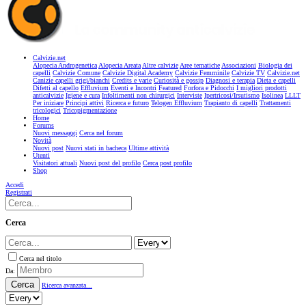
Calvizie.net
Alopecia Androgenetica
Alopecia Areata
Altre calvizie
Aree tematiche
Associazioni
Biologia dei
capelli
Calvizie Comune
Calvizie Digital Academy
Calvizie Femminile
Calvizie TV
Calvizie.net
Canizie capelli grigi/bianchi
Credits e varie
Curiosità e gossip
Diagnosi e terapia
Dieta e capelli
Difetti al capello
Effluvium
Eventi e Incontri
Featured
Forfora e Pidocchi
I migliori prodotti
anticalvizie
Igiene e cura
Infoltimenti non chirurgici
Interviste
Ipertricosi/Irsutismo
Isolinea
LLLT
Per iniziare
Principi attivi
Ricerca e futuro
Telogen Effluvium
Trapianto di capelli
Trattamenti
tricologici
Tricopigmentazione
Home
Forums
Nuovi messaggi
Cerca nel forum
Novità
Nuovi post
Nuovi stati in bacheca
Ultime attività
Utenti
Visitatori attuali
Nuovi post del profilo
Cerca post profilo
Shop
Accedi
Registrati
Cerca
Cerca nel titolo
Da:
Cerca
Ricerca avanzata...