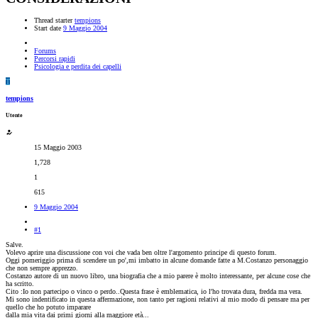
Thread starter
tempions
Start date
9 Maggio 2004
Forums
Percorsi rapidi
Psicologia e perdita dei capelli
T
tempions
Utente
15 Maggio 2003
1,728
1
615
9 Maggio 2004
#1
Salve.
Volevo aprire una discussione con voi che vada ben oltre l'argomento principe di questo forum.
Oggi pomeriggio prima di scendere un po',mi imbatto in alcune domande fatte a M.Costanzo personaggio
che non sempre apprezzo.
Costanzo autore di un nuovo libro, una biografia che a mio parere è molto interessante, per alcune cose che
ha scritto.
Cito :Io non partecipo o vinco o perdo..Questa frase è emblematica, io l'ho trovata dura, fredda ma vera.
Mi sono indentificato in questa affermazione, non tanto per ragioni relativi al mio modo di pensare ma per
quello che ho potuto imparare
dalla mia vita dai primi giorni alla maggiore età...