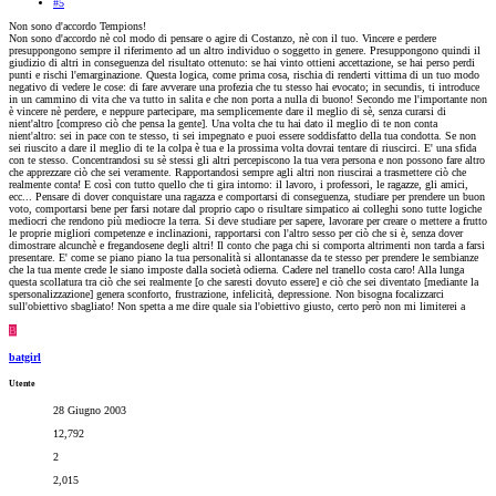
#5
Non sono d'accordo Tempions!
Non sono d'accordo nè col modo di pensare o agire di Costanzo, nè con il tuo. Vincere e perdere
presuppongono sempre il riferimento ad un altro individuo o soggetto in genere. Presuppongono quindi il
giudizio di altri in conseguenza del risultato ottenuto: se hai vinto ottieni accettazione, se hai perso perdi
punti e rischi l'emarginazione. Questa logica, come prima cosa, rischia di renderti vittima di un tuo modo
negativo di vedere le cose: di fare avverare una profezia che tu stesso hai evocato; in secundis, ti introduce
in un cammino di vita che va tutto in salita e che non porta a nulla di buono! Secondo me l'importante non
è vincere nè perdere, e neppure partecipare, ma semplicemente dare il meglio di sè, senza curarsi di
nient'altro [compreso ciò che pensa la gente]. Una volta che tu hai dato il meglio di te non conta
nient'altro: sei in pace con te stesso, ti sei impegnato e puoi essere soddisfatto della tua condotta. Se non
sei riuscito a dare il meglio di te la colpa è tua e la prossima volta dovrai tentare di riuscirci. E' una sfida
con te stesso. Concentrandosi su sè stessi gli altri percepiscono la tua vera persona e non possono fare altro
che apprezzare ciò che sei veramente. Rapportandosi sempre agli altri non riuscirai a trasmettere ciò che
realmente conta! E così con tutto quello che ti gira intorno: il lavoro, i professori, le ragazze, gli amici,
ecc... Pensare di dover conquistare una ragazza e comportarsi di conseguenza, studiare per prendere un buon
voto, comportarsi bene per farsi notare dal proprio capo o risultare simpatico ai colleghi sono tutte logiche
mediocri che rendono più mediocre la terra. Si deve studiare per sapere, lavorare per creare o mettere a frutto
le proprie migliori competenze e inclinazioni, rapportarsi con l'altro sesso per ciò che si è, senza dover
dimostrare alcunchè e fregandosene degli altri! Il conto che paga chi si comporta altrimenti non tarda a farsi
presentare. E' come se piano piano la tua personalità si allontanasse da te stesso per prendere le sembianze
che la tua mente crede le siano imposte dalla società odierna. Cadere nel tranello costa caro! Alla lunga
questa scollatura tra ciò che sei realmente [o che saresti dovuto essere] e ciò che sei diventato [mediante la
spersonalizzazione] genera sconforto, frustrazione, infelicità, depressione. Non bisogna focalizzarci
sull'obiettivo sbagliato! Non spetta a me dire quale sia l'obiettivo giusto, certo però non mi limiterei a
B
batgirl
Utente
28 Giugno 2003
12,792
2
2,015