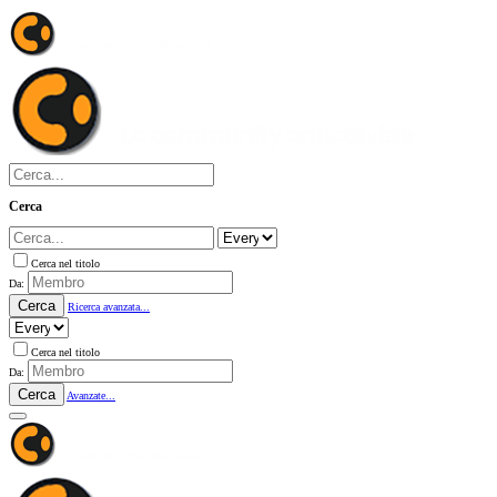
Cerca
Cerca nel titolo
Da:
Cerca
Ricerca avanzata...
Cerca nel titolo
Da:
Cerca
Avanzate...