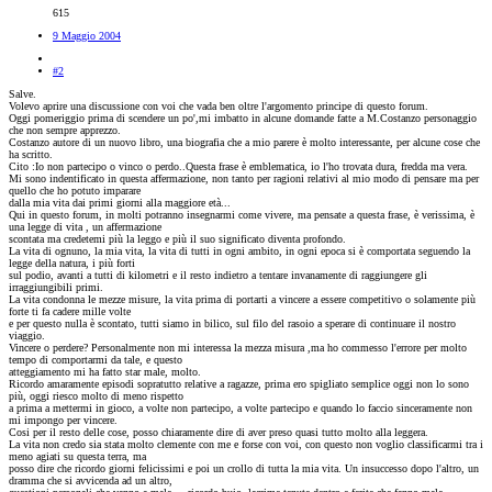
615
9 Maggio 2004
#2
Salve.
Volevo aprire una discussione con voi che vada ben oltre l'argomento principe di questo forum.
Oggi pomeriggio prima di scendere un po',mi imbatto in alcune domande fatte a M.Costanzo personaggio
che non sempre apprezzo.
Costanzo autore di un nuovo libro, una biografia che a mio parere è molto interessante, per alcune cose che
ha scritto.
Cito :Io non partecipo o vinco o perdo..Questa frase è emblematica, io l'ho trovata dura, fredda ma vera.
Mi sono indentificato in questa affermazione, non tanto per ragioni relativi al mio modo di pensare ma per
quello che ho potuto imparare
dalla mia vita dai primi giorni alla maggiore età...
Qui in questo forum, in molti potranno insegnarmi come vivere, ma pensate a questa frase, è verissima, è
una legge di vita , un affermazione
scontata ma credetemi più la leggo e più il suo significato diventa profondo.
La vita di ognuno, la mia vita, la vita di tutti in ogni ambito, in ogni epoca si è comportata seguendo la
legge della natura, i più forti
sul podio, avanti a tutti di kilometri e il resto indietro a tentare invanamente di raggiungere gli
irraggiungibili primi.
La vita condonna le mezze misure, la vita prima di portarti a vincere a essere competitivo o solamente più
forte ti fa cadere mille volte
e per questo nulla è scontato, tutti siamo in bilico, sul filo del rasoio a sperare di continuare il nostro
viaggio.
Vincere o perdere? Personalmente non mi interessa la mezza misura ,ma ho commesso l'errore per molto
tempo di comportarmi da tale, e questo
atteggiamento mi ha fatto star male, molto.
Ricordo amaramente episodi sopratutto relative a ragazze, prima ero spigliato semplice oggi non lo sono
più, oggi riesco molto di meno rispetto
a prima a mettermi in gioco, a volte non partecipo, a volte partecipo e quando lo faccio sinceramente non
mi impongo per vincere.
Cosi per il resto delle cose, posso chiaramente dire di aver preso quasi tutto molto alla leggera.
La vita non credo sia stata molto clemente con me e forse con voi, con questo non voglio classificarmi tra i
meno agiati su questa terra, ma
posso dire che ricordo giorni felicissimi e poi un crollo di tutta la mia vita. Un insuccesso dopo l'altro, un
dramma che si avvicenda ad un altro,