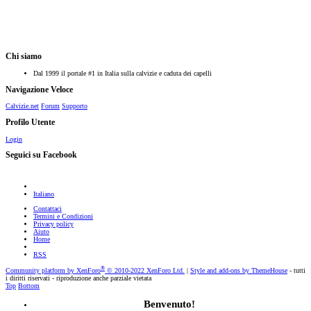
Chi siamo
Dal 1999 il portale #1 in Italia sulla calvizie e caduta dei capelli
Navigazione Veloce
Calvizie.net
Forum
Supporto
Profilo Utente
Login
Seguici su Facebook
Italiano
Contattaci
Termini e Condizioni
Privacy policy
Aiuto
Home
RSS
®
Community platform by XenForo
© 2010-2022 XenForo Ltd.
|
Style and add-ons by ThemeHouse
- tutti
i diritti riservati - riproduzione anche parziale vietata
Top
Bottom
Benvenuto!