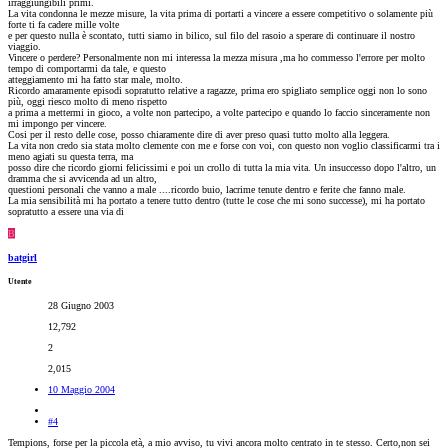
irraggiungibili primi.
La vita condonna le mezze misure, la vita prima di portarti a vincere a essere competitivo o solamente più
forte ti fa cadere mille volte
e per questo nulla è scontato, tutti siamo in bilico, sul filo del rasoio a sperare di continuare il nostro
viaggio.
Vincere o perdere? Personalmente non mi interessa la mezza misura ,ma ho commesso l'errore per molto
tempo di comportarmi da tale, e questo
atteggiamento mi ha fatto star male, molto.
Ricordo amaramente episodi sopratutto relative a ragazze, prima ero spigliato semplice oggi non lo sono
più, oggi riesco molto di meno rispetto
a prima a mettermi in gioco, a volte non partecipo, a volte partecipo e quando lo faccio sinceramente non
mi impongo per vincere.
Cosi per il resto delle cose, posso chiaramente dire di aver preso quasi tutto molto alla leggera.
La vita non credo sia stata molto clemente con me e forse con voi, con questo non voglio classificarmi tra i
meno agiati su questa terra, ma
posso dire che ricordo giorni felicissimi e poi un crollo di tutta la mia vita. Un insuccesso dopo l'altro, un
dramma che si avvicenda ad un altro,
questioni personali che vanno a male ....ricordo buio, lacrime tenute dentro e ferite che fanno male.
La mia sensibilità mi ha portato a tenere tutto dentro (tutte le cose che mi sono successe), mi ha portato
sopratutto a essere una via di
B
batgirl
Utente
28 Giugno 2003
12,792
2
2,015
10 Maggio 2004
#4
Tempions, forse per la piccola età, a mio avviso, tu vivi ancora molto centrato in te stesso. Certo,non sei