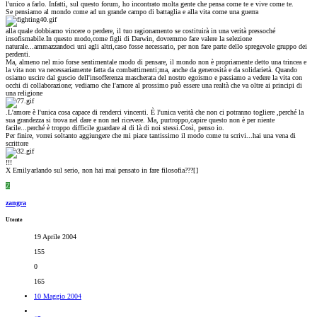
l'unico a farlo. Infatti, sul questo forum, ho incontrato molta gente che pensa come te e vive come te.
Se pensiamo al mondo come ad un grande campo di battaglia e alla vita come una guerra
alla quale dobbiamo vincere o perdere, il tuo ragionamento se costituirà in una verità pressoché
insofismabile.In questo modo,come figli di Darwin, dovremmo fare valere la selezione
naturale...ammazzandoci uni agli altri,caso fosse necessario, per non fare parte dello spregevole gruppo dei
perdenti.
Ma, almeno nel mio forse sentimentale modo di pensare, il mondo non è propriamente detto una trincea e
la vita non va necessariamente fatta da combattimenti;ma, anche da generosità e da solidarietà. Quando
osiamo uscire dal guscio dell'insofferenza mascherata del nostro egoismo e passiamo a vedere la vita con
occhi di collaborazione; vediamo che l'amore al prossimo può essere una realtà che va oltre ai principi di
una religione
.L'amore è l'unica cosa capace di renderci vincenti. È l'unica verità che non ci potranno togliere ,perché la
sua grandezza si trova nel dare e non nel ricevere. Ma, purtroppo,capire questo non è per niente
facile...perché è troppo difficile guardare al di là di noi stessi.Così, penso io.
Per finire, vorrei soltanto aggiungere che mi piace tantissimo il modo come tu scrivi...hai una vena di
scrittore
!!!
X Emily
arlando sul serio, non hai mai pensato in fare filosofia???[
]
Z
zangra
Utente
19 Aprile 2004
155
0
165
10 Maggio 2004