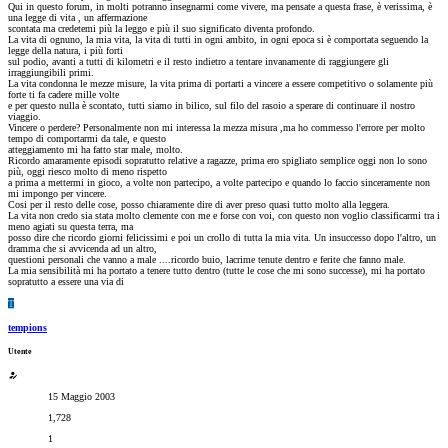
Qui in questo forum, in molti potranno insegnarmi come vivere, ma pensate a questa frase, è verissima, è
una legge di vita , un affermazione
scontata ma credetemi più la leggo e più il suo significato diventa profondo.
La vita di ognuno, la mia vita, la vita di tutti in ogni ambito, in ogni epoca si è comportata seguendo la
legge della natura, i più forti
sul podio, avanti a tutti di kilometri e il resto indietro a tentare invanamente di raggiungere gli
irraggiungibili primi.
La vita condonna le mezze misure, la vita prima di portarti a vincere a essere competitivo o solamente più
forte ti fa cadere mille volte
e per questo nulla è scontato, tutti siamo in bilico, sul filo del rasoio a sperare di continuare il nostro
viaggio.
Vincere o perdere? Personalmente non mi interessa la mezza misura ,ma ho commesso l'errore per molto
tempo di comportarmi da tale, e questo
atteggiamento mi ha fatto star male, molto.
Ricordo amaramente episodi sopratutto relative a ragazze, prima ero spigliato semplice oggi non lo sono
più, oggi riesco molto di meno rispetto
a prima a mettermi in gioco, a volte non partecipo, a volte partecipo e quando lo faccio sinceramente non
mi impongo per vincere.
Cosi per il resto delle cose, posso chiaramente dire di aver preso quasi tutto molto alla leggera.
La vita non credo sia stata molto clemente con me e forse con voi, con questo non voglio classificarmi tra i
meno agiati su questa terra, ma
posso dire che ricordo giorni felicissimi e poi un crollo di tutta la mia vita. Un insuccesso dopo l'altro, un
dramma che si avvicenda ad un altro,
questioni personali che vanno a male ....ricordo buio, lacrime tenute dentro e ferite che fanno male.
La mia sensibilità mi ha portato a tenere tutto dentro (tutte le cose che mi sono successe), mi ha portato
sopratutto a essere una via di
T
tempions
Utente
15 Maggio 2003
1,728
1