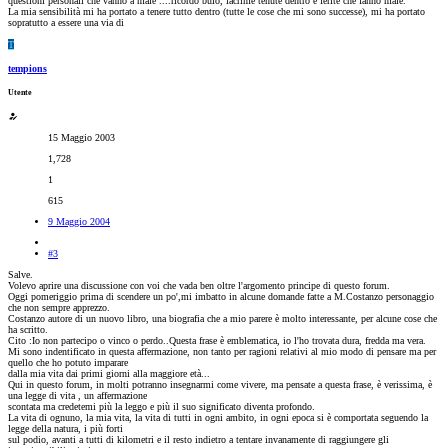
questioni personali che vanno a male ....ricordo buio, lacrime tenute dentro e ferite che fanno male.
La mia sensibilità mi ha portato a tenere tutto dentro (tutte le cose che mi sono successe), mi ha portato
sopratutto a essere una via di
T
tempions
Utente
15 Maggio 2003
1,728
1
615
9 Maggio 2004
#3
Salve.
Volevo aprire una discussione con voi che vada ben oltre l'argomento principe di questo forum.
Oggi pomeriggio prima di scendere un po',mi imbatto in alcune domande fatte a M.Costanzo personaggio
che non sempre apprezzo.
Costanzo autore di un nuovo libro, una biografia che a mio parere è molto interessante, per alcune cose che
ha scritto.
Cito :Io non partecipo o vinco o perdo..Questa frase è emblematica, io l'ho trovata dura, fredda ma vera.
Mi sono indentificato in questa affermazione, non tanto per ragioni relativi al mio modo di pensare ma per
quello che ho potuto imparare
dalla mia vita dai primi giorni alla maggiore età...
Qui in questo forum, in molti potranno insegnarmi come vivere, ma pensate a questa frase, è verissima, è
una legge di vita , un affermazione
scontata ma credetemi più la leggo e più il suo significato diventa profondo.
La vita di ognuno, la mia vita, la vita di tutti in ogni ambito, in ogni epoca si è comportata seguendo la
legge della natura, i più forti
sul podio, avanti a tutti di kilometri e il resto indietro a tentare invanamente di raggiungere gli