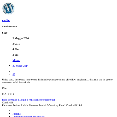
marlin
Amministratore
Staff
9 Maggio 2004
34,311
4,024
2,015
Milano
30 Marzo 2014
#4
Unica cosa, la serenoa non è certo il rimedio principe contro gli effluvi stagionali...diciamo che in questo
caso sono soldi buttati via.
Ciao
MA - r l i n
Devi effettuare il login o registrarti per postare qui.
Condividi:
Facebook
Twitter
Reddit
Pinterest
Tumblr
WhatsApp
Email
Condividi
Link
Forums
I migliori prodotti anticalvizie