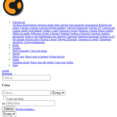
Calvizie.net
Alopecia Androgenetica
Alopecia Areata
Altre calvizie
Aree tematiche
Associazioni
Biologia dei
capelli
Calvizie Comune
Calvizie Digital Academy
Calvizie Femminile
Calvizie TV
Calvizie.net
Canizie capelli grigi/bianchi
Credits e varie
Curiosità e gossip
Diagnosi e terapia
Dieta e capelli
Difetti al capello
Effluvium
Eventi e Incontri
Featured
Forfora e Pidocchi
I migliori prodotti
anticalvizie
Igiene e cura
Infoltimenti non chirurgici
Interviste
Ipertricosi/Irsutismo
Isolinea
LLLT
Per iniziare
Principi attivi
Ricerca e futuro
Telogen Effluvium
Trapianto di capelli
Trattamenti
tricologici
Tricopigmentazione
Home
Forums
Nuovi messaggi
Cerca nel forum
Novità
Nuovi post
Nuovi stati in bacheca
Ultime attività
Utenti
Visitatori attuali
Nuovi post del profilo
Cerca post profilo
Shop
Accedi
Registrati
Cerca
Cerca nel titolo
Da:
Cerca
Ricerca avanzata...