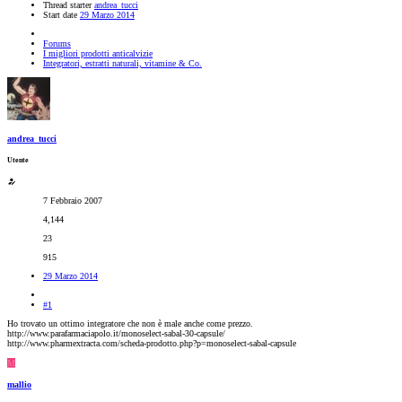
Thread starter
andrea_tucci
Start date
29 Marzo 2014
Forums
I migliori prodotti anticalvizie
Integratori, estratti naturali, vitamine & Co.
andrea_tucci
Utente
7 Febbraio 2007
4,144
23
915
29 Marzo 2014
#1
Ho trovato un ottimo integratore che non è male anche come prezzo.
http://www.parafarmaciapolo.it/monoselect-sabal-30-capsule/
http://www.pharmextracta.com/scheda-prodotto.php?p=monoselect-sabal-capsule
M
mallio