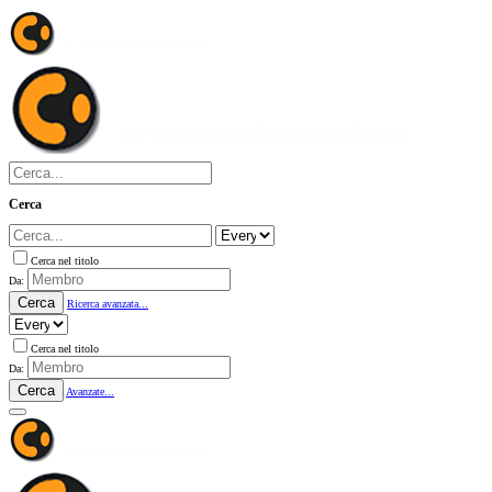
Cerca
Cerca nel titolo
Da:
Cerca
Ricerca avanzata...
Cerca nel titolo
Da:
Cerca
Avanzate...