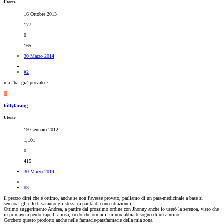
Utente
16 Ottobre 2013
177
0
165
30 Marzo 2014
#2
ma l'hai gia' provato ?
B
billyfarang
Utente
19 Gennaio 2012
1,101
0
415
30 Marzo 2014
#3
il prezzo direi che è ottimo, anche se non l'avesse provato, parliamo di un para-medicinale a base si
serenoa, gli effetti saranno gli stessi (a parità di concentrazione).
Ottimo suggerimento Andrea, a partire dal prossimo ordine con Jhonny anche io userò la serenoa, visto che
in primavera perdo capelli a iosa, credo che ormai il minox abbia bisogno di un aiutino.
Cercherò questo prodotto anche nelle farmacie-parafarmacie della mia zona.