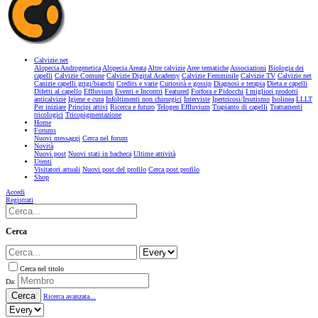
Calvizie.net
Alopecia Androgenetica
Alopecia Areata
Altre calvizie
Aree tematiche
Associazioni
Biologia dei
capelli
Calvizie Comune
Calvizie Digital Academy
Calvizie Femminile
Calvizie TV
Calvizie.net
Canizie capelli grigi/bianchi
Credits e varie
Curiosità e gossip
Diagnosi e terapia
Dieta e capelli
Difetti al capello
Effluvium
Eventi e Incontri
Featured
Forfora e Pidocchi
I migliori prodotti
anticalvizie
Igiene e cura
Infoltimenti non chirurgici
Interviste
Ipertricosi/Irsutismo
Isolinea
LLLT
Per iniziare
Principi attivi
Ricerca e futuro
Telogen Effluvium
Trapianto di capelli
Trattamenti
tricologici
Tricopigmentazione
Home
Forums
Nuovi messaggi
Cerca nel forum
Novità
Nuovi post
Nuovi stati in bacheca
Ultime attività
Utenti
Visitatori attuali
Nuovi post del profilo
Cerca post profilo
Shop
Accedi
Registrati
Cerca
Cerca nel titolo
Da:
Cerca
Ricerca avanzata...