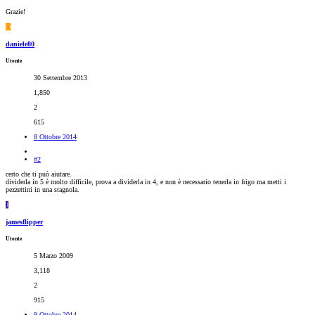
Grazie!
D
daniele80
Utente
30 Settembre 2013
1,850
2
615
8 Ottobre 2014
#2
certo che ti può aiutare.
dividerla in 5 è molto difficile, prova a dividerla in 4, e non è necessario tenerla in frigo ma metti i
pezzettini in una stagnola.
J
jamesflipper
Utente
5 Marzo 2009
3,118
2
915
9 Ottobre 2014