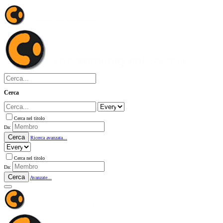
Cerca
Cerca nel titolo
Da:
Cerca
Ricerca avanzata...
Cerca nel titolo
Da:
Cerca
Avanzate...