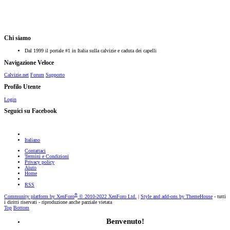
Chi siamo
Dal 1999 il portale #1 in Italia sulla calvizie e caduta dei capelli
Navigazione Veloce
Calvizie.net
Forum
Supporto
Profilo Utente
Login
Seguici su Facebook
Italiano
Contattaci
Termini e Condizioni
Privacy policy
Aiuto
Home
RSS
®
Community platform by XenForo
© 2010-2022 XenForo Ltd.
|
Style and add-ons by ThemeHouse
- tutti
i diritti riservati - riproduzione anche parziale vietata
Top
Bottom
Benvenuto!