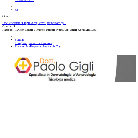
#3
Quoto
Devi effettuare il login o registrarti per postare qui.
Condividi:
Facebook
Twitter
Reddit
Pinterest
Tumblr
WhatsApp
Email
Condividi
Link
Forums
I migliori prodotti anticalvizie
Finasteride (Propecia, Proscar & C.)