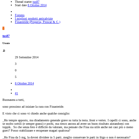
Thread starter
tus87
Start date
8 Ottobre 2014
Forums
I migliori prodotti anticalvizie
Finasteride (Propecia, Proscar & C.)
T
tus87
Utente
29 Settembre 2014
3
0
5
8 Ottobre 2014
#1
Buonasera a tutti,
sono prossimo ad iniziare la cura con Finasteride.
E visto che ci sono vi chiedo anche qualche consiglio:
_Ho tempie apposto, ma diradamento generale grave su tutta la testa..front e vertex. I capelli ci sono, anche
se molto sottili (e sempre grassi) e pochi, ma riesco ancora ad avere un buon risultato aiutandomi con
toppik.. So che senza foto è difficile da valutare, ma pensate che Fina sia utile anche nei casi più o meno
gravi? Posso stabilizzare e recuperare magari qualcosa?
_Ho Fina da 5 mg, la dovrei dividere in 5 parti..meglio conservare le parti in frigo o non è necessario?