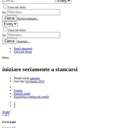
Cerca nel titolo
Da:
Cerca
Ricerca avanzata...
Cerca nel titolo
Da:
Cerca
Avanzate...
Nuovi messaggi
Cerca nel forum
Menu
iniziare seriamente a stancarsi
Thread starter
caropepe
Start date
14 Ottobre 2013
Forums
Percorsi rapidi
Psicologia e perdita dei capelli
1
2
Avanti
1 of 2
Go to page