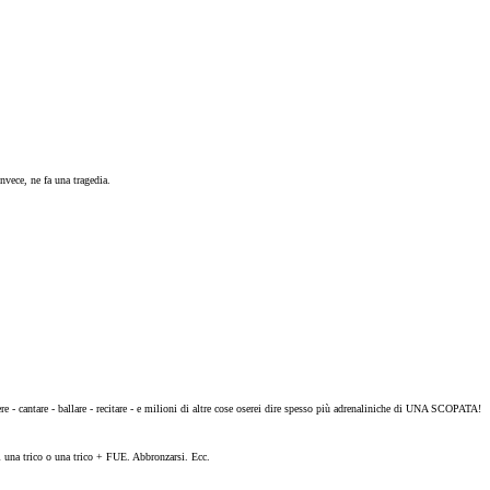
nvece, ne fa una tragedia.
ere - cantare - ballare - recitare - e milioni di altre cose oserei dire spesso più adrenaliniche di UNA SCOPATA!
ri una trico o una trico + FUE. Abbronzarsi. Ecc.