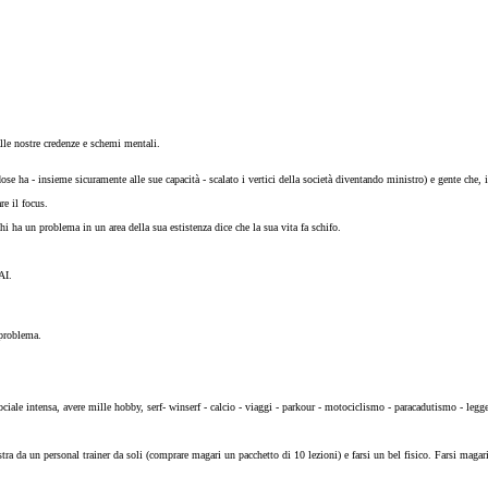
lle nostre credenze e schemi mentali.
se ha - insieme sicuramente alle sue capacità - scalato i vertici della società diventando ministro) e gente che, i
re il focus.
ha un problema in un area della sua estistenza dice che la sua vita fa schifo.
AI.
 problema.
ociale intensa, avere mille hobby, serf- winserf - calcio - viaggi - parkour - motociclismo - paracadutismo - legg
stra da un personal trainer da soli (comprare magari un pacchetto di 10 lezioni) e farsi un bel fisico. Farsi maga