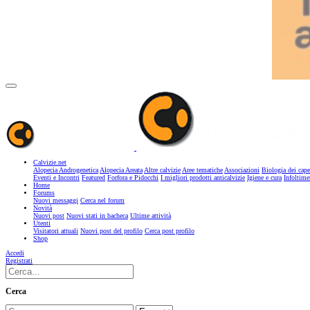
Calvizie.net
Alopecia Androgenetica
Alopecia Areata
Altre calvizie
Aree tematiche
Associazioni
Biologia dei cape
Eventi e Incontri
Featured
Forfora e Pidocchi
I migliori prodotti anticalvizie
Igiene e cura
Infoltime
Home
Forums
Nuovi messaggi
Cerca nel forum
Novità
Nuovi post
Nuovi stati in bacheca
Ultime attività
Utenti
Visitatori attuali
Nuovi post del profilo
Cerca post profilo
Shop
Accedi
Registrati
Cerca