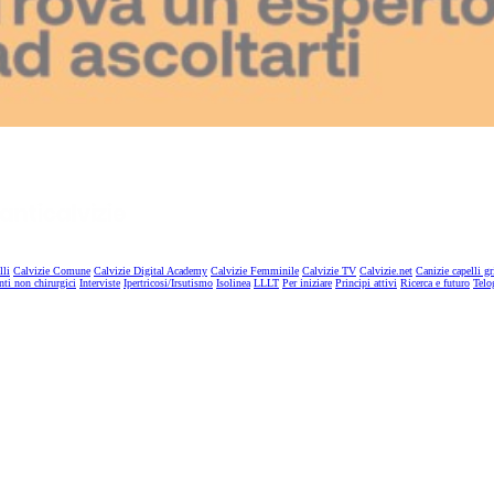
lli
Calvizie Comune
Calvizie Digital Academy
Calvizie Femminile
Calvizie TV
Calvizie.net
Canizie capelli gr
nti non chirurgici
Interviste
Ipertricosi/Irsutismo
Isolinea
LLLT
Per iniziare
Principi attivi
Ricerca e futuro
Telo