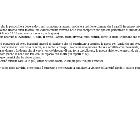
 che la parrucchiera dove andavo mi ha indotto a rasarmi perchè era opinione comune che i capelli in questo mod
non ricordo quali fossero, ma evidentemente avevano nella loro composizione qualche percentuale di minoxidil vi
li fino a 15 16 anni (senza mettere più le gocce)...
a era una vita di evitamenti: il sole, il vento, l'acqua, erano diventati tutti nemici, come lo erano le persone ch
mi portarono ad avere frequenti attacchi di panico e che mi costrinsero a prendere le gocce per l'ansia che mi avev
perchè non mi sentivo all'altezza, ma anche la tranquillità che ha una persona che si è accettata completamente, 
ante donne o la donna che si vuole non c'è bisogno di una folta capigliatura, la nuova visione che prescinde da 
ore (anche se hai a che fare con un ragazzo con molti più capelli di te).
 quei nemici che ho citato prima.
erchè qualche capello in più, anche se sono rasato, è sempre positivo per l'estetica.
..
 per colpa della calvizie, e che come è successo a me riescano a cambiare la visione della realtà dando il gius