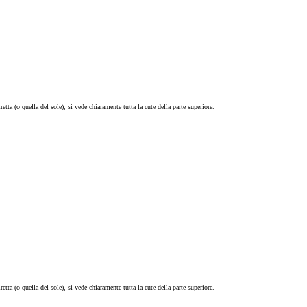
ta (o quella del sole), si vede chiaramente tutta la cute della parte superiore.
ta (o quella del sole), si vede chiaramente tutta la cute della parte superiore.