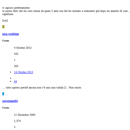
ti capisco perfettamente.
io posso dirti che mi curo ormai da quasi 5 anni ma che ho iniziato a stancarmi già dopo un annetto di cure... n
capellone.
[xx(]
N
nico problem
Utente
4 Ottobre 2012
335
1
265
14 Ottobre 2013
#4
... tutto questo perchè ancora non c'è una cura valida [
] . Non esiste.
S
superman84
Utente
11 Dicembre 2005
1,374
5