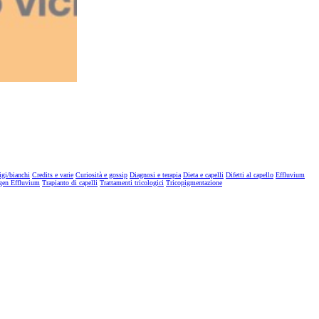
igi/bianchi
Credits e varie
Curiosità e gossip
Diagnosi e terapia
Dieta e capelli
Difetti al capello
Effluvium
gen Effluvium
Trapianto di capelli
Trattamenti tricologici
Tricopigmentazione