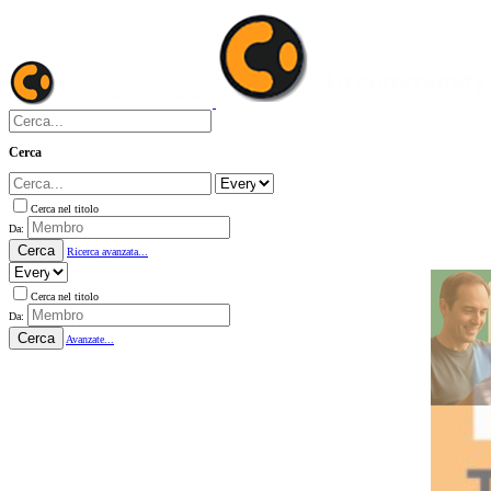
Cerca
Cerca nel titolo
Da:
Cerca
Ricerca avanzata...
Cerca nel titolo
Da:
Cerca
Avanzate...