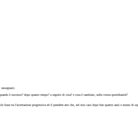
 rassegnarci.
: quando è successo? dopo quanto tempo? a seguito di cosa? e cosa è cambiato, nella vostra quotidianità?
inea tra l'accettazione progressiva ed il prendere atto che, nel mio caso dopo ben quattro anni e mezzo di seghe 