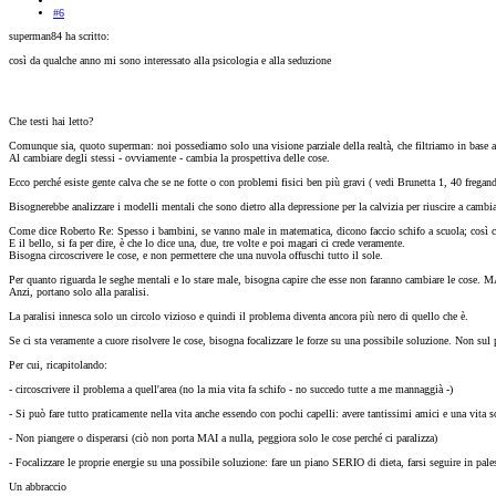
#6
superman84 ha scritto:
così da qualche anno mi sono interessato alla psicologia e alla seduzione
Che testi hai letto?
Comunque sia, quoto superman: noi possediamo solo una visione parziale della realtà, che filtriamo in base a
Al cambiare degli stessi - ovviamente - cambia la prospettiva delle cose.
Ecco perché esiste gente calva che se ne fotte o con problemi fisici ben più gravi ( vedi Brunetta 1, 40 fregando
Bisognerebbe analizzare i modelli mentali che sono dietro alla depressione per la calvizia per riuscire a cambia
Come dice Roberto Re: Spesso i bambini, se vanno male in matematica, dicono faccio schifo a scuola; così chi 
E il bello, si fa per dire, è che lo dice una, due, tre volte e poi magari ci crede veramente.
Bisogna circoscrivere le cose, e non permettere che una nuvola offuschi tutto il sole.
Per quanto riguarda le seghe mentali e lo stare male, bisogna capire che esse non faranno cambiare le cose. M
Anzi, portano solo alla paralisi.
La paralisi innesca solo un circolo vizioso e quindi il problema diventa ancora più nero di quello che è.
Se ci sta veramente a cuore risolvere le cose, bisogna focalizzare le forze su una possibile soluzione. Non sul
Per cui, ricapitolando:
- circoscrivere il problema a quell'area (no la mia vita fa schifo - no succedo tutte a me mannaggià -)
- Si può fare tutto praticamente nella vita anche essendo con pochi capelli: avere tantissimi amici e una vita s
- Non piangere o disperarsi (ciò non porta MAI a nulla, peggiora solo le cose perché ci paralizza)
- Focalizzare le proprie energie su una possibile soluzione: fare un piano SERIO di dieta, farsi seguire in pale
Un abbraccio