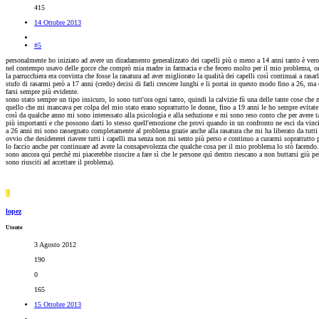
415
14 Ottobre 2013
#5
personalmente ho iniziato ad avere un diradamento generalizzato dei capelli più o meno a 14 anni tanto è vero
nel contempo usavo delle gocce che comprò mia madre in farmacia e che fecero molto per il mio problema, ora 
la parrucchiera era convinta che fosse la rasatura ad aver migliorato la qualità dei capelli così continuai a rasar
stufo di rasarmi però a 17 anni (credo) decisi di farli crescere lunghi e li portai in questo modo fino a 26, m
farsi sempre più evidente.
sono stato sempre un tipo insicuro, lo sono tutt'ora ogni tanto, quindi la calvizie fù una delle tante cose che 
quello che mi mancava per colpa del mio stato erano soprattutto le donne, fino a 19 anni le ho sempre evitate 
così da qualche anno mi sono interessato alla psicologia e alla seduzione e mi sono reso conto che per avere t
più importanti e che possono darti lo stesso quell'emozione che provi quando in un confronto ne esci da vincit
a 26 anni mi sono rassegnato completamente al problema grazie anche alla rasatura che mi ha liberato da tutti
ovvio che desidererei riavere tutti i capelli ma senza non mi sento più perso e continuo a curarmi soprattutto p
lo faccio anche per continuare ad avere la consapevolezza che qualche cosa per il mio problema lo stò facendo.
sono ancora quì perchè mi piacerebbe riuscire a fare sì che le persone quì dentro riescano a non buttarsi giù
sono riusciti ad accettare il problema).
L
lopez
Utente
3 Agosto 2012
190
0
165
15 Ottobre 2013