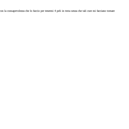
on la consapevolezza che lo faccio per tenermi 4 peli in testa senza che tali cure mi facciano tornare