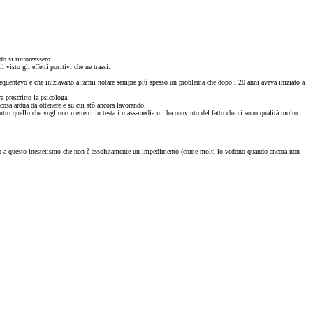
o si rinforzassero.
sto gli effetti positivi che ne trassi.
e frequentavo e che iniziavano a farmi notare sempre più spesso un problema che dopo i 20 anni aveva iniziato a
a prescritto la psicologa.
cosa ardua da ottenere e su cui stò ancora lavorando.
tutto quello che vogliono metterci in testa i mass-media mi ha convinto del fatto che ci sono qualità molto
to peso a questo inestetismo che non è assolutamente un impedimento (come molti lo vedono quando ancora non