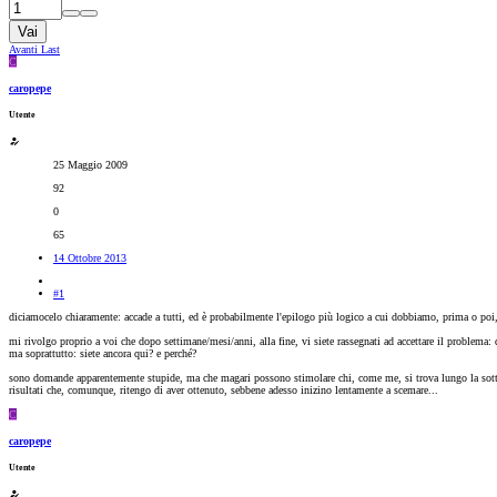
Vai
Avanti
Last
C
caropepe
Utente
25 Maggio 2009
92
0
65
14 Ottobre 2013
#1
diciamocelo chiaramente: accade a tutti, ed è probabilmente l'epilogo più logico a cui dobbiamo, prima o poi,
mi rivolgo proprio a voi che dopo settimane/mesi/anni, alla fine, vi siete rassegnati ad accettare il problema
ma soprattutto: siete ancora qui? e perché?
sono domande apparentemente stupide, ma che magari possono stimolare chi, come me, si trova lungo la sottile l
risultati che, comunque, ritengo di aver ottenuto, sebbene adesso inizino lentamente a scemare...
C
caropepe
Utente