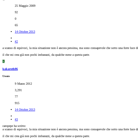
25 Maggio 2009
92
0
65
14 Ottobre 2013
#2
a scanso di equivoci, la mia situazione non è ancora pessima, ma sono consapevole che sotto una forte luce diret
il che mi crea già non pochi imbarazzi, da qualche mese a questa parte.
K
kakaroth86
Utente
9 Marzo 2012
3,291
77
915
14 Ottobre 2013
#3
caropepe ha scritto:
a scanso di equivoci, la mia situazione non è ancora pessima, ma sono consapevole che sotto una forte luce diret
il che mi crea già non pochi imbarazzi, da qualche mese a questa parte.