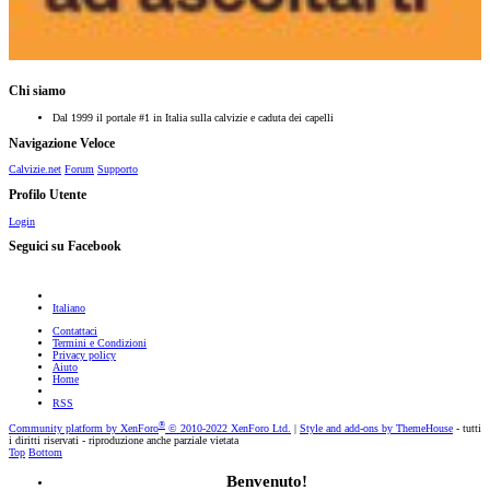
Chi siamo
Dal 1999 il portale #1 in Italia sulla calvizie e caduta dei capelli
Navigazione Veloce
Calvizie.net
Forum
Supporto
Profilo Utente
Login
Seguici su Facebook
Italiano
Contattaci
Termini e Condizioni
Privacy policy
Aiuto
Home
RSS
®
Community platform by XenForo
© 2010-2022 XenForo Ltd.
|
Style and add-ons by ThemeHouse
- tutti
i diritti riservati - riproduzione anche parziale vietata
Top
Bottom
Benvenuto!