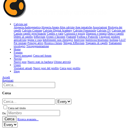
Calvizie.net
Alopecia Androgenetica
Alopecia Areata
Altre calvizie
Aree tematiche
Associazioni
Biologia dei
capelli
Calvizie Comune
Calvizie Digital Academy
Calvizie Femminile
Calvizie TV
Calvizie.net
Canizie capelli grigi/bianchi
Credits e varie
Curiosità e gossip
Diagnosi e terapia
Dieta e capelli
Difetti al capello
Effluvium
Eventi e Incontri
Featured
Forfora e Pidocchi
I migliori prodotti
anticalvizie
Igiene e cura
Infoltimenti non chirurgici
Interviste
Ipertricosi/Irsutismo
Isolinea
LLLT
Per iniziare
Principi attivi
Ricerca e futuro
Telogen Effluvium
Trapianto di capelli
Trattamenti
tricologici
Tricopigmentazione
Home
Forums
Nuovi messaggi
Cerca nel forum
Novità
Nuovi post
Nuovi stati in bacheca
Ultime attività
Utenti
Visitatori attuali
Nuovi post del profilo
Cerca post profilo
Shop
Accedi
Registrati
Cerca
Cerca nel titolo
Da:
Cerca
Ricerca avanzata...