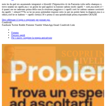
noto ke da qnd sto assumendo integratori e Aloxidil 2%(prescritto ttt da Pastore)a volte nello shampoo n
trovo neanke un capelli,ma c sn giorni ke qnd applico la lozione cadono molti capelli + corti,ma molti d +
d quanti me ne cadevano prima della cura.la situzione peggiora o i capelli corti ke cadono saranno sostituiti
da capelli + robusti????lo so ke nn poxo pretendere risposte certo in qnt nn potete farmi la diagnosi,ma cs a
okkio,cioè ke m kadono + capelli corti(ca 30 e prima sl una quindicina)d prima.rispondete.GRAZIE
Devi effettuare il login o registrarti per postare qui.
Condividi:
Facebook
Twitter
Reddit
Pinterest
Tumblr
WhatsApp
Email
Condividi
Link
Forums
Percorsi rapidi
Per i nuovi: scegliere la terapia anticalvizie