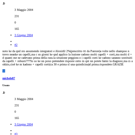
3 Maggio 2004
231
0
165
3 Giugno 2004
#2
noto ke da qnd sto assumendo integratori e Aloxidil 2%(prescritto ttt da Pastore)a volte nello shampoo n
trovo neanke un capelli,ma c sn giorni ke qnd applico la lozione cadono molti capelli + corti,ma molti d +
d quanti me ne cadevano prima della cura.la situzione peggiora o i capelli corti ke cadono saranno sostituiti
da capelli + robusti????lo so ke nn poxo pretendere risposte certo in qnt nn potete farmi la diagnosi,ma cs a
okkio,cioè ke m kadono + capelli corti(ca 30 e prima sl una quindicina)d prima.rispondete.GRAZIE
M
michele87
Utente
3 Maggio 2004
231
0
165
3 Giugno 2004
#3