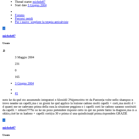
Thread starter
michele87
Start date
3 Giugno 2004
Forums
Percorsi rapidi
Per i nuovi: scegliere la terapia anticalvizie
M
michele87
Utente
3 Maggio 2004
231
0
165
3 Giugno 2004
#1
noto ke da qnd sto assumendo integratori e Aloxidil 2%(prescritto ttt da Pastore)a volte nello shampoo n
trovo neanke un capelli,ma c sn giorni ke qnd applico la lozione cadono molti capelli + corti,ma molti d +
d quanti me ne cadevano prima della cura.la situzione peggiora o i capelli corti ke cadono saranno sostituiti
da capelli + robusti????lo so ke nn poxo pretendere risposte certo in qnt nn potete farmi la diagnosi,ma cs a
okkio,cioè ke m kadono + capelli corti(ca 30 e prima sl una quindicina)d prima.rispondete.GRAZIE
M
michele87
Utente