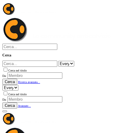
Cerca
Cerca nel titolo
Da:
Cerca
Ricerca avanzata...
Cerca nel titolo
Da:
Cerca
Avanzate...