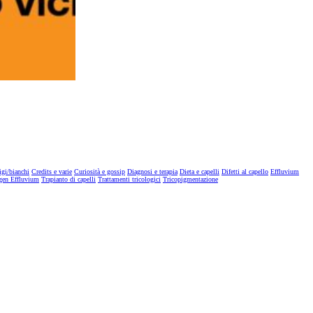
igi/bianchi
Credits e varie
Curiosità e gossip
Diagnosi e terapia
Dieta e capelli
Difetti al capello
Effluvium
gen Effluvium
Trapianto di capelli
Trattamenti tricologici
Tricopigmentazione