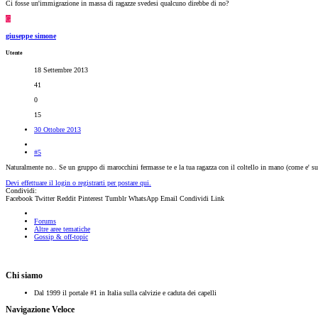
Ci fosse un'immigrazione in massa di ragazze svedesi qualcuno direbbe di no?
G
giuseppe simone
Utente
18 Settembre 2013
41
0
15
30 Ottobre 2013
#5
Naturalmente no.. Se un gruppo di marocchini fermasse te e la tua ragazza con il coltello in mano (come e' suc
Devi effettuare il login o registrarti per postare qui.
Condividi:
Facebook
Twitter
Reddit
Pinterest
Tumblr
WhatsApp
Email
Condividi
Link
Forums
Altre aree tematiche
Gossip & off-topic
Chi siamo
Dal 1999 il portale #1 in Italia sulla calvizie e caduta dei capelli
Navigazione Veloce