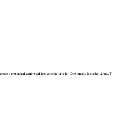
cesso a me) magari cambieresti idea come ho fatto io.. Direi meglio le svedesi allora.. [
]