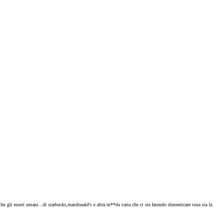
nche gli esseri umani...di starbucks,macdonald's e altra m**da varia che ci sta facendo dimenticare cosa sia la