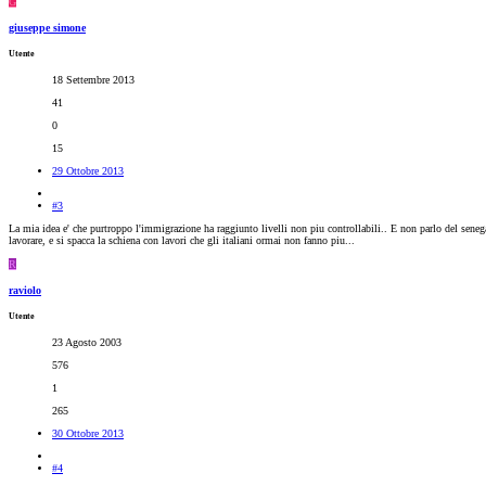
G
giuseppe simone
Utente
18 Settembre 2013
41
0
15
29 Ottobre 2013
#3
La mia idea e' che purtroppo l'immigrazione ha raggiunto livelli non piu controllabili.. E non parlo del senegal
lavorare, e si spacca la schiena con lavori che gli italiani ormai non fanno piu...
R
raviolo
Utente
23 Agosto 2003
576
1
265
30 Ottobre 2013
#4