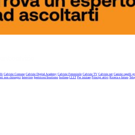
lli
Calvizie Comune
Calvizie Digital Academy
Calvizie Femminile
Calvizie TV
Calvizie.net
Canizie capelli gr
nti non chirurgici
Interviste
Ipertricosi/Irsutismo
Isolinea
LLLT
Per iniziare
Principi attivi
Ricerca e futuro
Telo