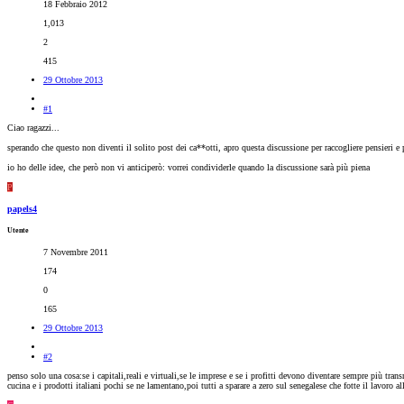
18 Febbraio 2012
1,013
2
415
29 Ottobre 2013
#1
Ciao ragazzi...
sperando che questo non diventi il solito post dei ca**otti, apro questa discussione per raccogliere pensieri e
io ho delle idee, che però non vi anticiperò: vorrei condividerle quando la discussione sarà più piena
P
papels4
Utente
7 Novembre 2011
174
0
165
29 Ottobre 2013
#2
penso solo una cosa:se i capitali,reali e virtuali,se le imprese e se i profitti devono diventare sempre più tra
cucina e i prodotti italiani pochi se ne lamentano,poi tutti a sparare a zero sul senegalese che fotte il lavoro al