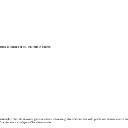
 parole di ognuno di noi, sul tema in oggetto.
nsnazionali e liberi di muoversi grazie alla tanto idolatrata globalizzazione,non vedo perchè non devono esserlo a
l'italiano che e a malapena c'ha la terza media...