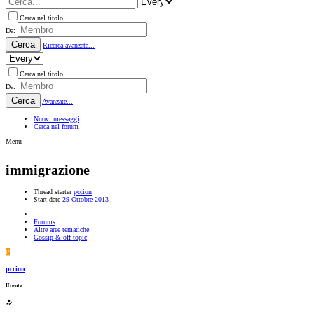
Cerca nel titolo
Da:
Cerca
Ricerca avanzata...
Cerca nel titolo
Da:
Cerca
Avanzate...
Nuovi messaggi
Cerca nel forum
Menu
immigrazione
Thread starter
pccion
Start date
29 Ottobre 2013
Forums
Altre aree tematiche
Gossip & off-topic
P
pccion
Utente