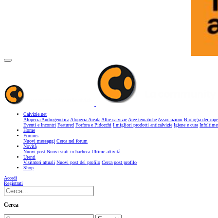
Calvizie.net
Alopecia Androgenetica
Alopecia Areata
Altre calvizie
Aree tematiche
Associazioni
Biologia dei cape
Eventi e Incontri
Featured
Forfora e Pidocchi
I migliori prodotti anticalvizie
Igiene e cura
Infoltime
Home
Forums
Nuovi messaggi
Cerca nel forum
Novità
Nuovi post
Nuovi stati in bacheca
Ultime attività
Utenti
Visitatori attuali
Nuovi post del profilo
Cerca post profilo
Shop
Accedi
Registrati
Cerca