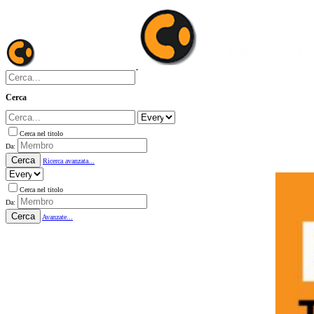
Cerca
Cerca nel titolo
Da:
Cerca
Ricerca avanzata...
Cerca nel titolo
Da:
Cerca
Avanzate...