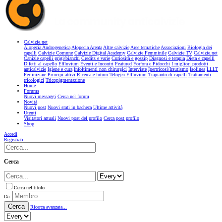
Calvizie.net
Alopecia Androgenetica
Alopecia Areata
Altre calvizie
Aree tematiche
Associazioni
Biologia dei
capelli
Calvizie Comune
Calvizie Digital Academy
Calvizie Femminile
Calvizie TV
Calvizie.net
Canizie capelli grigi/bianchi
Credits e varie
Curiosità e gossip
Diagnosi e terapia
Dieta e capelli
Difetti al capello
Effluvium
Eventi e Incontri
Featured
Forfora e Pidocchi
I migliori prodotti
anticalvizie
Igiene e cura
Infoltimenti non chirurgici
Interviste
Ipertricosi/Irsutismo
Isolinea
LLLT
Per iniziare
Principi attivi
Ricerca e futuro
Telogen Effluvium
Trapianto di capelli
Trattamenti
tricologici
Tricopigmentazione
Home
Forums
Nuovi messaggi
Cerca nel forum
Novità
Nuovi post
Nuovi stati in bacheca
Ultime attività
Utenti
Visitatori attuali
Nuovi post del profilo
Cerca post profilo
Shop
Accedi
Registrati
Cerca
Cerca nel titolo
Da:
Cerca
Ricerca avanzata...