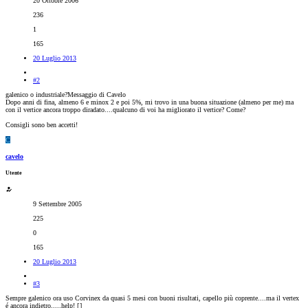
20 Ottobre 2006
236
1
165
20 Luglio 2013
#2
galenico o industriale?Messaggio di Cavelo
Dopo anni di fina, almeno 6 e minox 2 e poi 5%, mi trovo in una buona situazione (almeno per me) ma
con il vertice ancora troppo diradato....qualcuno di voi ha migliorato il vertice? Come?
Consigli sono ben accetti!
C
cavelo
Utente
9 Settembre 2005
225
0
165
20 Luglio 2013
#3
Sempre galenico ora uso Corvinex da quasi 5 mesi con buoni risultati, capello più coprente....ma il vertex
é ancora indietro.....help! [
]