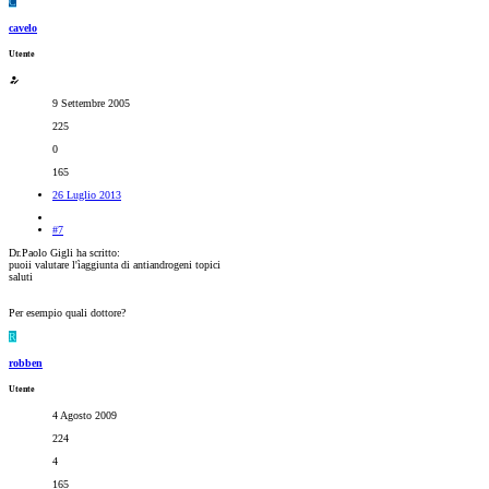
C
cavelo
Utente
9 Settembre 2005
225
0
165
26 Luglio 2013
#7
Dr.Paolo Gigli ha scritto:
puoii valutare l'ìaggiunta di antiandrogeni topici
saluti
Per esempio quali dottore?
R
robben
Utente
4 Agosto 2009
224
4
165