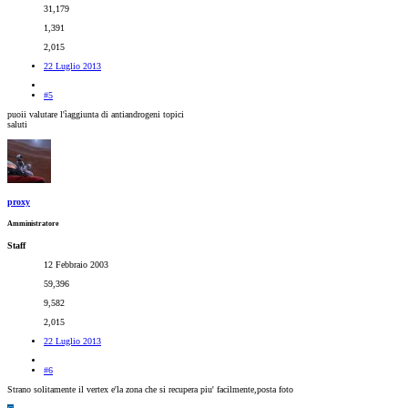
31,179
1,391
2,015
22 Luglio 2013
#5
puoii valutare l'ìaggiunta di antiandrogeni topici
saluti
proxy
Amministratore
Staff
12 Febbraio 2003
59,396
9,582
2,015
22 Luglio 2013
#6
Strano solitamente il vertex e'la zona che si recupera piu' facilmente,posta foto