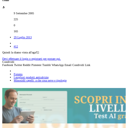
Utente
9 Settembre 2005
225
0
165
29 Luglio 2013
#12
Quindi la diamo vinta all'aga?[
]
Devi effettuare il login o registrarti per postare qui.
Condividi:
Facebook
Twitter
Reddit
Pinterest
Tumblr
WhatsApp
Email
Condividi
Link
Forums
I migliori prodotti anticalvizie
Minoxidil capelli: a che cosa serve e tipologie