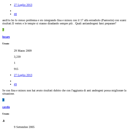
27 Luglio 2013
#8
anch'io ho lo stesso problema e sto integrando fina e minox con il 17 alfa estradiolo (Pantostin) con scarsi
risultati.Il vertex e le tempie si stanno diradando sempre più . Quali antiandrogeni farsi preparare?
L
lucars
Utente
29 Marzo 2009
3,239
1
915
27 Luglio 2013
#9
Se con fina e minox non hai avuto risultati dubito che con l'aggiunta di anti androgeni possa migliorare la
situazione.
C
cavelo
Utente
9 Settembre 2005