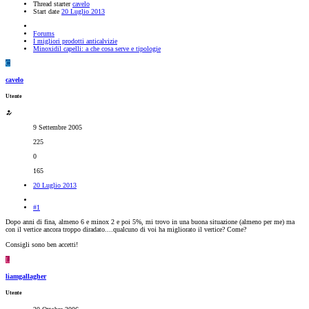
Thread starter
cavelo
Start date
20 Luglio 2013
Forums
I migliori prodotti anticalvizie
Minoxidil capelli: a che cosa serve e tipologie
C
cavelo
Utente
9 Settembre 2005
225
0
165
20 Luglio 2013
#1
Dopo anni di fina, almeno 6 e minox 2 e poi 5%, mi trovo in una buona situazione (almeno per me) ma
con il vertice ancora troppo diradato....qualcuno di voi ha migliorato il vertice? Come?
Consigli sono ben accetti!
L
liamgallagher
Utente