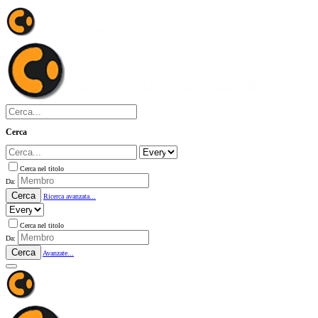
Cerca
Cerca nel titolo
Da:
Cerca
Ricerca avanzata...
Cerca nel titolo
Da:
Cerca
Avanzate...