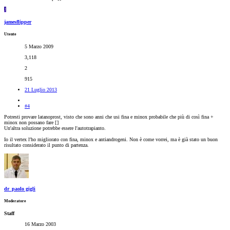
J
jamesflipper
Utente
5 Marzo 2009
3,118
2
915
21 Luglio 2013
#4
Potresti provare latanoprost, visto che sono anni che usi fina e minox probabile che più di così fina +
minox non possano fare [
]
Un'altra soluzione potrebbe essere l'autotrapianto.
Io il vertex l'ho migliorato con fina, minox e antiandrogeni. Non è come vorrei, ma è già stato un buon
risultato considerato il punto di partenza.
dr_paolo gigli
Moderatore
Staff
16 Marzo 2003