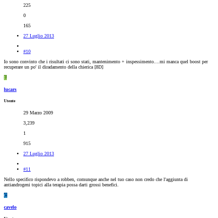
225
0
165
27 Luglio 2013
#10
Io sono convinto che i risultati ci sono stati, mantenimento + inspessimento....mi manca quel boost per
recuperare un po' il diradamento della chierica [8D]
L
lucars
Utente
29 Marzo 2009
3,239
1
915
27 Luglio 2013
#11
Nello specifico rispondevo a robben, comunque anche nel tuo caso non credo che l'aggiunta di
antiandrogeni topici alla terapia possa darti grossi benefici.
C
cavelo