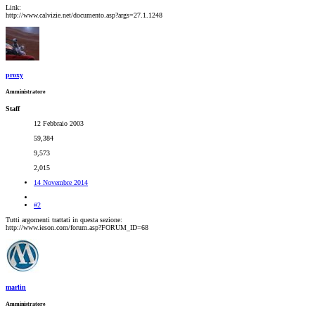
Link:
http://www.calvizie.net/documento.asp?args=27.1.1248
proxy
Amministratore
Staff
12 Febbraio 2003
59,384
9,573
2,015
14 Novembre 2014
#2
Tutti argomenti trattati in questa sezione:
http://www.ieson.com/forum.asp?FORUM_ID=68
marlin
Amministratore