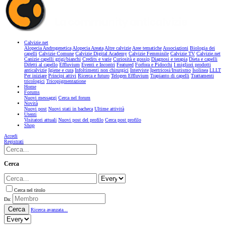
Calvizie.net
Alopecia Androgenetica
Alopecia Areata
Altre calvizie
Aree tematiche
Associazioni
Biologia dei
capelli
Calvizie Comune
Calvizie Digital Academy
Calvizie Femminile
Calvizie TV
Calvizie.net
Canizie capelli grigi/bianchi
Credits e varie
Curiosità e gossip
Diagnosi e terapia
Dieta e capelli
Difetti al capello
Effluvium
Eventi e Incontri
Featured
Forfora e Pidocchi
I migliori prodotti
anticalvizie
Igiene e cura
Infoltimenti non chirurgici
Interviste
Ipertricosi/Irsutismo
Isolinea
LLLT
Per iniziare
Principi attivi
Ricerca e futuro
Telogen Effluvium
Trapianto di capelli
Trattamenti
tricologici
Tricopigmentazione
Home
Forums
Nuovi messaggi
Cerca nel forum
Novità
Nuovi post
Nuovi stati in bacheca
Ultime attività
Utenti
Visitatori attuali
Nuovi post del profilo
Cerca post profilo
Shop
Accedi
Registrati
Cerca
Cerca nel titolo
Da:
Cerca
Ricerca avanzata...