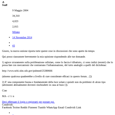
Staff
9 Maggio 2004
34,310
4,023
2,015
Milano
14 Novembre 2014
#3
Giusto, la nuova sezione riporta tutte queste cose in discussioni che sono aperte da tempo.
Qui posso riassumere brevemente la mia opinione rispondendo alle tue domande.
1) agisce sicuramente sulla proliferazione cellulare, come lo faccia è dibattuto, ci sono indizi (recenti) che lo
possa fare con meccanismi che contrastano l'infiammazione, del tutto analoghi a quelli del diclofenac:
http://www.ncbi.nlm.nih.gov/pubmed/25380666
(almeno qualcosa quadrerebbe a livello di cure considerate efficaci in questo forum...[
])
2) E' una componente buona e fondamentale della luce solare e quindi non da problemi di alcun tipo
(altrimenti abitualmente dovresti rinchiuderti in casa al buio [
]).
Ciao
MA - r l i n
Devi effettuare il login o registrarti per postare qui.
Condividi:
Facebook
Twitter
Reddit
Pinterest
Tumblr
WhatsApp
Email
Condividi
Link