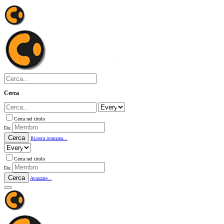
Cerca
Cerca nel titolo
Da:
Cerca
Ricerca avanzata...
Cerca nel titolo
Da:
Cerca
Avanzate...