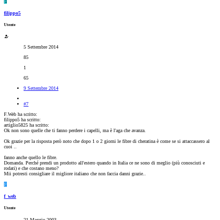
F
filippo5
Utente
5 Settembre 2014
85
1
65
9 Settembre 2014
#7
F.Web ha scritto:
filippo5 ha scritto:
artiglio5825 ha scritto:
Ok non sono quelle che ti fanno perdere i capelli, ma è l'aga che avanza.
Ok grazie per la risposta però noto che dopo 1 o 2 giorni le fibre di cheratina è come se si attaccassero al
cuoi ..
fanno anche quello le fibre.
Domanda. Perché prendi un prodotto all'estero quando in Italia ce ne sono di meglio (più conosciuti e
rodati) e che costano meno?
Mii potresti consigliare il migliore italiano che non faccia danni grazie..
F
f_web
Utente
21 Maggio 2003