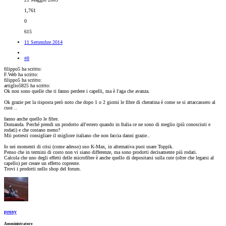
1,761
0
615
11 Settembre 2014
#8
filippo5 ha scritto:
F.Web ha scritto:
filippo5 ha scritto:
artiglio5825 ha scritto:
Ok non sono quelle che ti fanno perdere i capelli, ma è l'aga che avanza.
Ok grazie per la risposta però noto che dopo 1 o 2 giorni le fibre di cheratina è come se si attaccassero al
cuoi ..
fanno anche quello le fibre.
Domanda. Perché prendi un prodotto all'estero quando in Italia ce ne sono di meglio (più conosciuti e
rodati) e che costano meno?
Mii potresti consigliare il migliore italiano che non faccia danni grazie..
Io nei momenti di crisi (come adesso) uso K-Max, in alternativa puoi usare Toppik.
Penso che in termini di costo non vi siano differenze, ma sono prodotti decisamente più rodati.
Calcola che uno degli effetti delle microfibre è anche quello di depositarsi sulla cute (oltre che legarsi al
capello) per creare un effetto coprente.
Trovi i prodotti nello shop del forum.
proxy
Amministratore