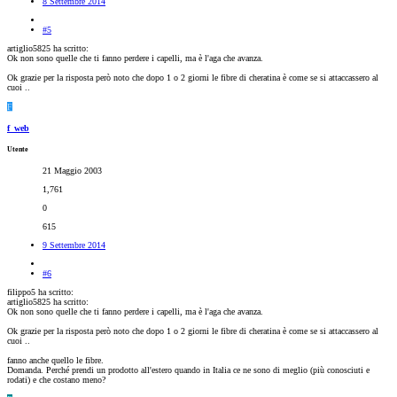
8 Settembre 2014
#5
artiglio5825 ha scritto:
Ok non sono quelle che ti fanno perdere i capelli, ma è l'aga che avanza.
Ok grazie per la risposta però noto che dopo 1 o 2 giorni le fibre di cheratina è come se si attaccassero al
cuoi ..
F
f_web
Utente
21 Maggio 2003
1,761
0
615
9 Settembre 2014
#6
filippo5 ha scritto:
artiglio5825 ha scritto:
Ok non sono quelle che ti fanno perdere i capelli, ma è l'aga che avanza.
Ok grazie per la risposta però noto che dopo 1 o 2 giorni le fibre di cheratina è come se si attaccassero al
cuoi ..
fanno anche quello le fibre.
Domanda. Perché prendi un prodotto all'estero quando in Italia ce ne sono di meglio (più conosciuti e
rodati) e che costano meno?