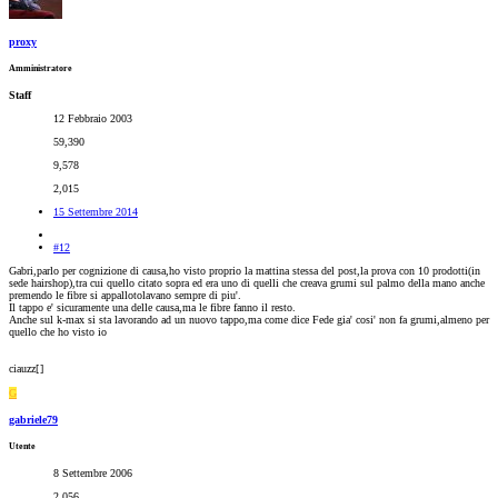
proxy
Amministratore
Staff
12 Febbraio 2003
59,390
9,578
2,015
15 Settembre 2014
#12
Gabri,parlo per cognizione di causa,ho visto proprio la mattina stessa del post,la prova con 10 prodotti(in
sede hairshop),tra cui quello citato sopra ed era uno di quelli che creava grumi sul palmo della mano anche
premendo le fibre si appallotolavano sempre di piu'.
Il tappo e' sicuramente una delle causa,ma le fibre fanno il resto.
Anche sul k-max si sta lavorando ad un nuovo tappo,ma come dice Fede gia' cosi' non fa grumi,almeno per
quello che ho visto io
ciauzz[
]
G
gabriele79
Utente
8 Settembre 2006
2,056