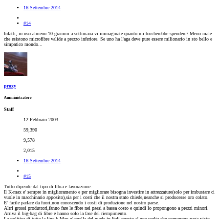
16 Settembre 2014
#14
Infatti, io uso almeno 10 grammi a settimana vi immaginate quanto mi toccherebbe spendere? Meno male
che esistono microfibre valide a prezzo inferiore. Se uno ha l'aga deve pure essere milionario in sto bello e
simpatico mondo...
proxy
Amministratore
Staff
12 Febbraio 2003
59,390
9,578
2,015
16 Settembre 2014
#15
Tutto dipende dal tipo di fibra e lavorazione.
Il K-max e' sempre in miglioramento e per migliorare bisogna investire in attrezzature(solo per imbustare ci
vuole in macchinario apposito),sia per i costi che il nostra stato chiede,neanche si producesse oro colato.
E' facile parlare da fuori,non conoscendo i costi di produzione nel nostro paese.
Altri grossi produttori,fanno fare le fibre nei paesi a bassa costo e quindi lo propongono a prezzi minori.
Arriva il big-bag di fibre e hanno solo la fase del riempimento.
La politica di tutta la line k-Max e' quella del made in Itali,questo e' una scelta,che comunque paga,visto