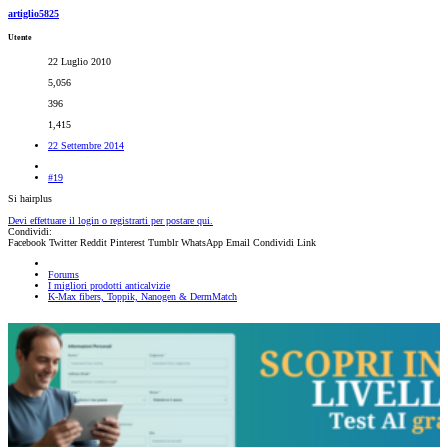
artiglio5825
Utente
22 Luglio 2010
5,056
396
1,415
22 Settembre 2014
#19
Si hairplus
Devi effettuare il login o registrarti per postare qui.
Condividi:
Facebook
Twitter
Reddit
Pinterest
Tumblr
WhatsApp
Email
Condividi
Link
Forums
I migliori prodotti anticalvizie
K-Max fibers, Toppik, Nanogen & DermMatch