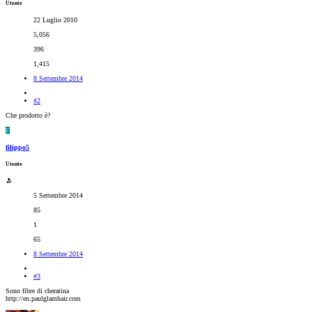
Utente
22 Luglio 2010
5,056
396
1,415
8 Settembre 2014
#2
Che prodotto è?
F
filippo5
Utente
5 Settembre 2014
85
1
65
8 Settembre 2014
#3
Sono fibre di cheratina
http://en.paulglamhair.com