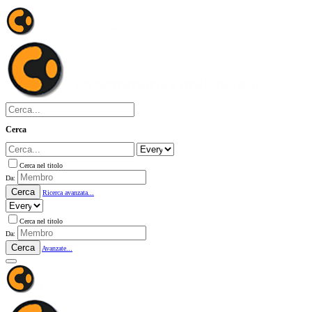
Cerca
Cerca nel titolo
Da:
Cerca
Ricerca avanzata...
Cerca nel titolo
Da:
Cerca
Avanzate...