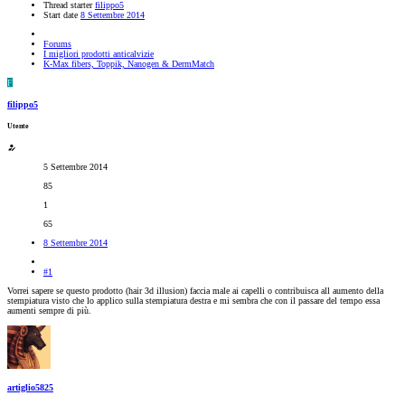
Thread starter
filippo5
Start date
8 Settembre 2014
Forums
I migliori prodotti anticalvizie
K-Max fibers, Toppik, Nanogen & DermMatch
F
filippo5
Utente
5 Settembre 2014
85
1
65
8 Settembre 2014
#1
Vorrei sapere se questo prodotto (hair 3d illusion) faccia male ai capelli o contribuisca all aumento della
stempiatura visto che lo applico sulla stempiatura destra e mi sembra che con il passare del tempo essa
aumenti sempre di più.
artiglio5825