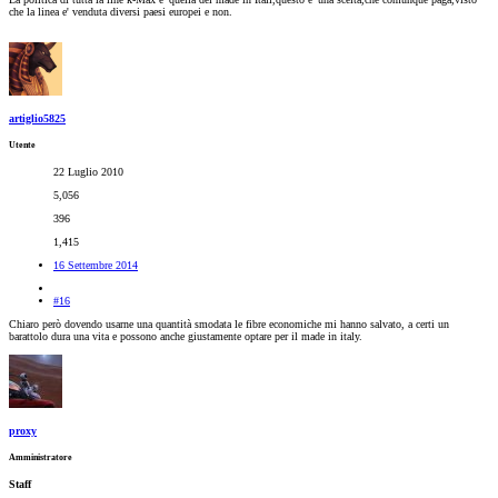
che la linea e' venduta diversi paesi europei e non.
artiglio5825
Utente
22 Luglio 2010
5,056
396
1,415
16 Settembre 2014
#16
Chiaro però dovendo usarne una quantità smodata le fibre economiche mi hanno salvato, a certi un
barattolo dura una vita e possono anche giustamente optare per il made in italy.
proxy
Amministratore
Staff