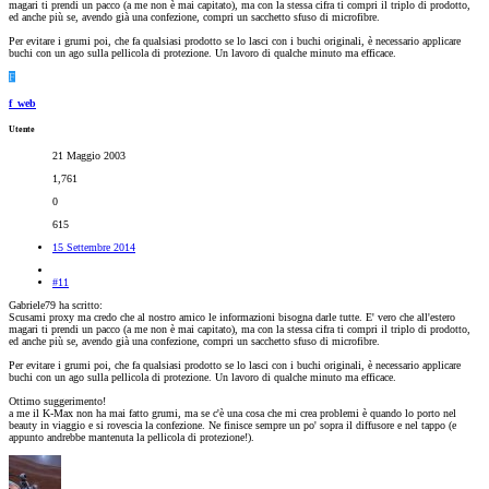
magari ti prendi un pacco (a me non è mai capitato), ma con la stessa cifra ti compri il triplo di prodotto,
ed anche più se, avendo già una confezione, compri un sacchetto sfuso di microfibre.
Per evitare i grumi poi, che fa qualsiasi prodotto se lo lasci con i buchi originali, è necessario applicare
buchi con un ago sulla pellicola di protezione. Un lavoro di qualche minuto ma efficace.
F
f_web
Utente
21 Maggio 2003
1,761
0
615
15 Settembre 2014
#11
Gabriele79 ha scritto:
Scusami proxy ma credo che al nostro amico le informazioni bisogna darle tutte. E' vero che all'estero
magari ti prendi un pacco (a me non è mai capitato), ma con la stessa cifra ti compri il triplo di prodotto,
ed anche più se, avendo già una confezione, compri un sacchetto sfuso di microfibre.
Per evitare i grumi poi, che fa qualsiasi prodotto se lo lasci con i buchi originali, è necessario applicare
buchi con un ago sulla pellicola di protezione. Un lavoro di qualche minuto ma efficace.
Ottimo suggerimento!
a me il K-Max non ha mai fatto grumi, ma se c'è una cosa che mi crea problemi è quando lo porto nel
beauty in viaggio e si rovescia la confezione. Ne finisce sempre un po' sopra il diffusore e nel tappo (e
appunto andrebbe mantenuta la pellicola di protezione!).