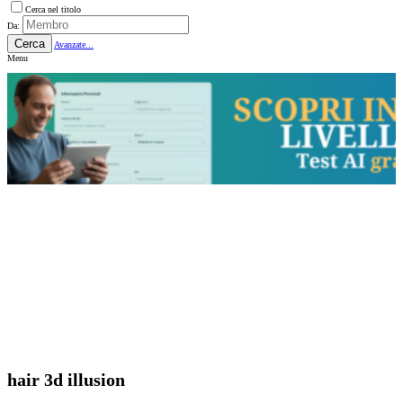
Cerca nel titolo
Da:
Cerca
Avanzate...
Menu
hair 3d illusion