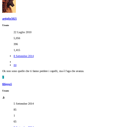
artiglio5825
Utente
22 Luglio 2010
5,056
396
1,415
8 Settembre 2014
#4
Ok non sono quelle che ti fanno perdere i capelli, ma è l'aga che avanza.
F
filippo5
Utente
5 Settembre 2014
85
1
65