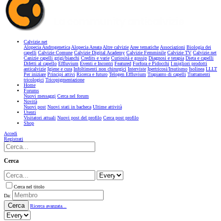
Calvizie.net
Alopecia Androgenetica
Alopecia Areata
Altre calvizie
Aree tematiche
Associazioni
Biologia dei
capelli
Calvizie Comune
Calvizie Digital Academy
Calvizie Femminile
Calvizie TV
Calvizie.net
Canizie capelli grigi/bianchi
Credits e varie
Curiosità e gossip
Diagnosi e terapia
Dieta e capelli
Difetti al capello
Effluvium
Eventi e Incontri
Featured
Forfora e Pidocchi
I migliori prodotti
anticalvizie
Igiene e cura
Infoltimenti non chirurgici
Interviste
Ipertricosi/Irsutismo
Isolinea
LLLT
Per iniziare
Principi attivi
Ricerca e futuro
Telogen Effluvium
Trapianto di capelli
Trattamenti
tricologici
Tricopigmentazione
Home
Forums
Nuovi messaggi
Cerca nel forum
Novità
Nuovi post
Nuovi stati in bacheca
Ultime attività
Utenti
Visitatori attuali
Nuovi post del profilo
Cerca post profilo
Shop
Accedi
Registrati
Cerca
Cerca nel titolo
Da:
Cerca
Ricerca avanzata...