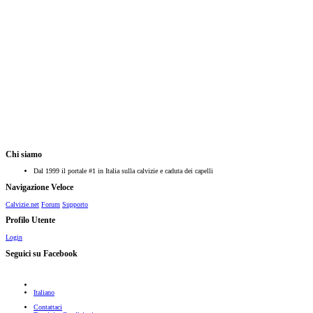
Chi siamo
Dal 1999 il portale #1 in Italia sulla calvizie e caduta dei capelli
Navigazione Veloce
Calvizie.net
Forum
Supporto
Profilo Utente
Login
Seguici su Facebook
Italiano
Contattaci