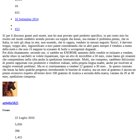
16
615
16 Settembre 2014
#13
Sì per il discorso grumi può essere, non ho mai provato quel prodotto specifico, io per conto mio ho
risolto nel modo suddetto avendo provato sia toppik che kmax, ma rimane il problema prezzo, che in
Italia, in tutti gli shop in rete, non essendo, che io sappia, venduto in nessun negozio 'fisico', è davvero
troppo, troppo alto, ingiustificato a mio parere considerando che in altri paesi europei è venduto a meno
della metà e che non c'è neppure la scusante di bolle o sovraprezzi doganali...
Per dirla chiaramente, secondo me, ci sarebbe un ENORME aumento delle vendite se iniziaste a vendere,
anche sfuso in sacchetti se volete risparmiare, tipo un etto di microfibre a 50 euro, come fanno gli stranieri
che comprendono nella cifra anche la spedizione internazionale. Molti, me compreso, sarebbero felicissimi
di potersi rapportare con produttori e venditori italiani, nella propria lingua madre, anche per risolvere al
meglio eventuali problemi. Ma se si continueranno a vendere 12 grammi a 30 euro... In questo constato
che kmax ha fatto qualche progresso introducendo le bustine di ricarica, ma un euro al grammo è ancora un
prezzo eccessivo rispetto all'estero dove 100 grammi di ricarica a seconda della marca, variano da 20 ai 40
euro, spedizione compresa.
artiglio5825
Utente
22 Luglio 2010
5,056
396
1,415