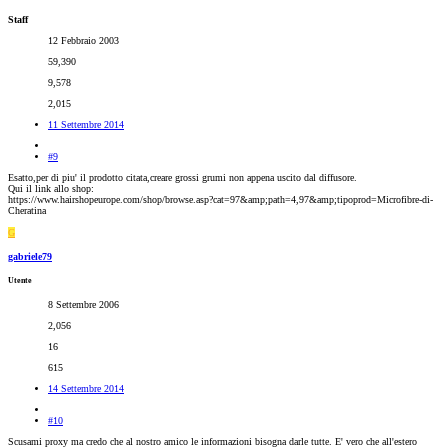
Staff
12 Febbraio 2003
59,390
9,578
2,015
11 Settembre 2014
#9
Esatto,per di piu' il prodotto citata,creare grossi grumi non appena uscito dal diffusore.
Qui il link allo shop:
https://www.hairshopeurope.com/shop/browse.asp?cat=97&amp;path=4,97&amp;tipoprod=Microfibre-di-
Cheratina
G
gabriele79
Utente
8 Settembre 2006
2,056
16
615
14 Settembre 2014
#10
Scusami proxy ma credo che al nostro amico le informazioni bisogna darle tutte. E' vero che all'estero