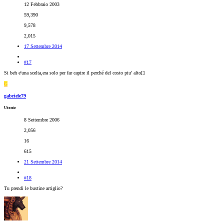
12 Febbraio 2003
59,390
9,578
2,015
17 Settembre 2014
#17
Si beh e'una scelta,era solo per far capire il perché del costo piu' alto[
]
G
gabriele79
Utente
8 Settembre 2006
2,056
16
615
21 Settembre 2014
#18
Tu prendi le bustine artiglio?