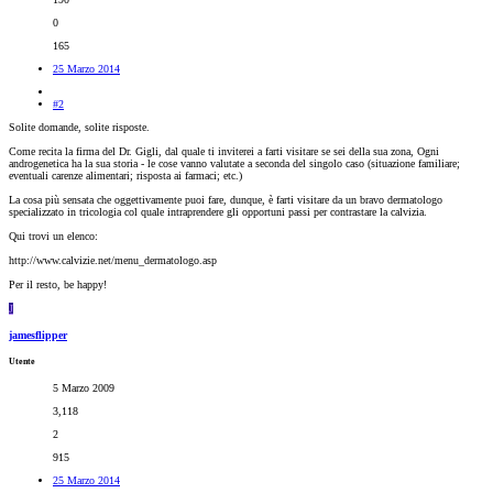
0
165
25 Marzo 2014
#2
Solite domande, solite risposte.
Come recita la firma del Dr. Gigli, dal quale ti inviterei a farti visitare se sei della sua zona, Ogni
androgenetica ha la sua storia - le cose vanno valutate a seconda del singolo caso (situazione familiare;
eventuali carenze alimentari; risposta ai farmaci; etc.)
La cosa più sensata che oggettivamente puoi fare, dunque, è farti visitare da un bravo dermatologo
specializzato in tricologia col quale intraprendere gli opportuni passi per contrastare la calvizia.
Qui trovi un elenco:
http://www.calvizie.net/menu_dermatologo.asp
Per il resto, be happy!
J
jamesflipper
Utente
5 Marzo 2009
3,118
2
915
25 Marzo 2014