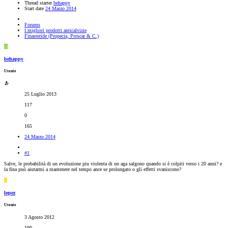
Thread starter
behappy
Start date
24 Marzo 2014
Forums
I migliori prodotti anticalvizie
Finasteride (Propecia, Proscar & C.)
B
behappy
Utente
25 Luglio 2013
117
0
165
24 Marzo 2014
#1
Salve, le probabilità di un evoluzione piu violenta di un aga salgono quando si è colpiti verso i 20 anni? e
la fina può aiutarmi a mantenere nel tempo ance se prolungato o gli effetti svaniscono?
L
lopez
Utente
3 Agosto 2012
190