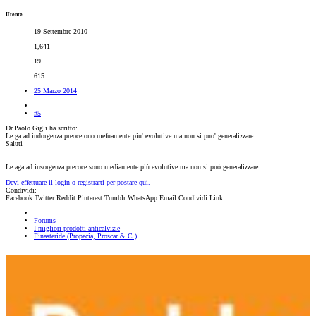
Utente
19 Settembre 2010
1,641
19
615
25 Marzo 2014
#5
Dr.Paolo Gigli ha scritto:
Le ga ad indorgenza preoce ono mefuamente piu' evolutive ma non si puo' generalizzare
Saluti
Le aga ad insorgenza precoce sono mediamente più evolutive ma non si può generalizzare.
Devi effettuare il login o registrarti per postare qui.
Condividi:
Facebook
Twitter
Reddit
Pinterest
Tumblr
WhatsApp
Email
Condividi
Link
Forums
I migliori prodotti anticalvizie
Finasteride (Propecia, Proscar & C.)