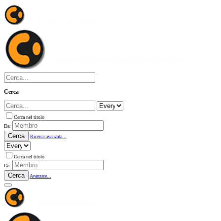
Cerca
Cerca nel titolo
Da:
Cerca
Ricerca avanzata...
Cerca nel titolo
Da:
Cerca
Avanzate...