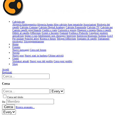
Calvizie.net
Alopecia Androgenetica
Alopecia Areata
Altre calvizie
Aree tematiche
Associazioni
Biologia dei
capelli
Calvizie Comune
Calvizie Digital Academy
Calvizie Femminile
Calvizie TV
Calvizie.net
Canizie capelli grigi/bianchi
Credits e varie
Curiosità e gossip
Diagnosi e terapia
Dieta e capelli
Difetti al capello
Effluvium
Eventi e Incontri
Featured
Forfora e Pidocchi
I migliori prodotti
anticalvizie
Igiene e cura
Infoltimenti non chirurgici
Interviste
Ipertricosi/Irsutismo
Isolinea
LLLT
Per iniziare
Principi attivi
Ricerca e futuro
Telogen Effluvium
Trapianto di capelli
Trattamenti
tricologici
Tricopigmentazione
Home
Forums
Nuovi messaggi
Cerca nel forum
Novità
Nuovi post
Nuovi stati in bacheca
Ultime attività
Utenti
Visitatori attuali
Nuovi post del profilo
Cerca post profilo
Shop
Accedi
Registrati
Cerca
Cerca nel titolo
Da:
Cerca
Ricerca avanzata...