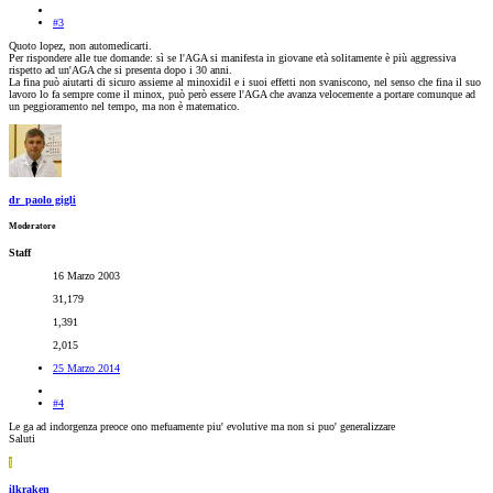
#3
Quoto lopez, non automedicarti.
Per rispondere alle tue domande: sì se l'AGA si manifesta in giovane età solitamente è più aggressiva
rispetto ad un'AGA che si presenta dopo i 30 anni.
La fina può aiutarti di sicuro assieme al minoxidil e i suoi effetti non svaniscono, nel senso che fina il suo
lavoro lo fa sempre come il minox, può però essere l'AGA che avanza velocemente a portare comunque ad
un peggioramento nel tempo, ma non è matematico.
dr_paolo gigli
Moderatore
Staff
16 Marzo 2003
31,179
1,391
2,015
25 Marzo 2014
#4
Le ga ad indorgenza preoce ono mefuamente piu' evolutive ma non si puo' generalizzare
Saluti
I
ilkraken