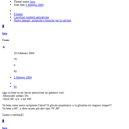
Thread starter
loco
Start date
5 Maggio 2004
Forums
I migliori prodotti anticalvizie
Nuovi farmaci, molecole e tecniche per la calvizie
L
loco
Utente
19 Febbraio 2004
70
0
65
5 Maggio 2004
#1
raga va bene se mi faccio prescrivere un galenico così:
-Minoxidil solfato 5%
-Alcol 60° q.b. a ml 100
Va bene come unico eccipiente l'alcol? Il glicole propilenico o la glicerina mi ungono troppo!!!
Va bene a 60°..o deve essere più alto tipo 70°,80°
Grazie a tutti[tp][
]
L
loco