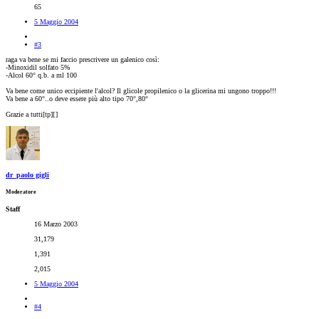
65
5 Maggio 2004
#3
raga va bene se mi faccio prescrivere un galenico così:
-Minoxidil solfato 5%
-Alcol 60° q.b. a ml 100
Va bene come unico eccipiente l'alcol? Il glicole propilenico o la glicerina mi ungono troppo!!!
Va bene a 60°..o deve essere più alto tipo 70°,80°
Grazie a tutti[tp][
]
dr_paolo gigli
Moderatore
Staff
16 Marzo 2003
31,179
1,391
2,015
5 Maggio 2004
#4