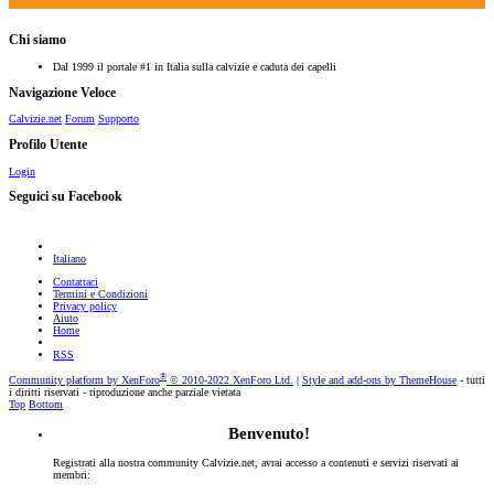
Chi siamo
Dal 1999 il portale #1 in Italia sulla calvizie e caduta dei capelli
Navigazione Veloce
Calvizie.net
Forum
Supporto
Profilo Utente
Login
Seguici su Facebook
Italiano
Contattaci
Termini e Condizioni
Privacy policy
Aiuto
Home
RSS
®
Community platform by XenForo
© 2010-2022 XenForo Ltd.
|
Style and add-ons by ThemeHouse
- tutti
i diritti riservati - riproduzione anche parziale vietata
Top
Bottom
Benvenuto!
Registrati alla nostra community Calvizie.net, avrai accesso a contenuti e servizi riservati ai
membri: