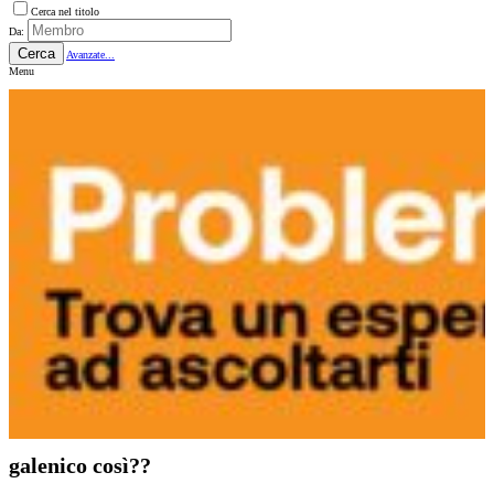
Cerca nel titolo
Da:
Cerca
Avanzate...
Menu
galenico così??