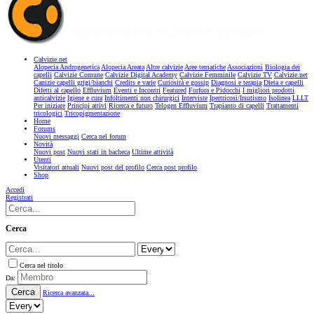
Calvizie.net
Alopecia Androgenetica
Alopecia Areata
Altre calvizie
Aree tematiche
Associazioni
Biologia dei
capelli
Calvizie Comune
Calvizie Digital Academy
Calvizie Femminile
Calvizie TV
Calvizie.net
Canizie capelli grigi/bianchi
Credits e varie
Curiosità e gossip
Diagnosi e terapia
Dieta e capelli
Difetti al capello
Effluvium
Eventi e Incontri
Featured
Forfora e Pidocchi
I migliori prodotti
anticalvizie
Igiene e cura
Infoltimenti non chirurgici
Interviste
Ipertricosi/Irsutismo
Isolinea
LLLT
Per iniziare
Principi attivi
Ricerca e futuro
Telogen Effluvium
Trapianto di capelli
Trattamenti
tricologici
Tricopigmentazione
Home
Forums
Nuovi messaggi
Cerca nel forum
Novità
Nuovi post
Nuovi stati in bacheca
Ultime attività
Utenti
Visitatori attuali
Nuovi post del profilo
Cerca post profilo
Shop
Accedi
Registrati
Cerca
Cerca nel titolo
Da:
Cerca
Ricerca avanzata...