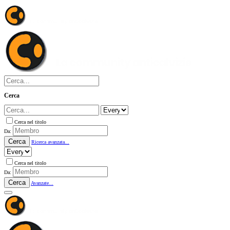
Cerca
Cerca nel titolo
Da:
Cerca
Ricerca avanzata...
Cerca nel titolo
Da:
Cerca
Avanzate...