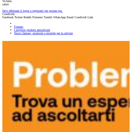
Va bene.
saluti
Devi effettuare il login o registrarti per postare qui.
Condividi:
Facebook
Twitter
Reddit
Pinterest
Tumblr
WhatsApp
Email
Condividi
Link
Forums
I migliori prodotti anticalvizie
Nuovi farmaci, molecole e tecniche per la calvizie