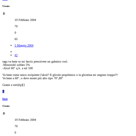
Utente
19 Febbraio 2004
70
0
65
5 Maggio 2004
#2
raga va bene se mi faccio prescrivere un galenico così:
-Minoxidil solfato 5%
-Alcol 60° q.b. a ml 100
Va bene come unico eccipiente l'alcol? Il glicole propilenico o la glicerina mi ungono troppo!!!
Va bene a 60°..o deve essere più alto tipo 70°,80°
Grazie a tutti[tp][
]
L
loco
Utente
19 Febbraio 2004
70
0