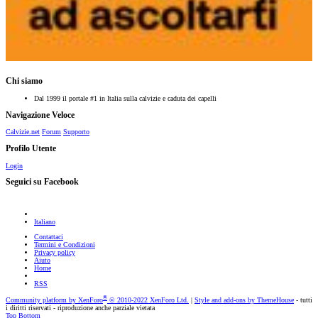
Chi siamo
Dal 1999 il portale #1 in Italia sulla calvizie e caduta dei capelli
Navigazione Veloce
Calvizie.net
Forum
Supporto
Profilo Utente
Login
Seguici su Facebook
Italiano
Contattaci
Termini e Condizioni
Privacy policy
Aiuto
Home
RSS
®
Community platform by XenForo
© 2010-2022 XenForo Ltd.
|
Style and add-ons by ThemeHouse
- tutti
i diritti riservati - riproduzione anche parziale vietata
Top
Bottom