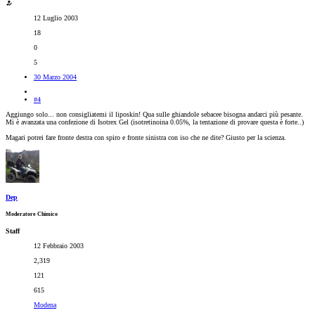
12 Luglio 2003
18
0
5
30 Marzo 2004
#4
Aggiungo solo... non consigliatemi il liposkin! Qua sulle ghiandole sebacee bisogna andarci più pesante.
Mi è avanzata una confezione di Isotrex Gel (isotretinoina 0.05%, la tentazione di provare questa è forte..)
Magari potrei fare fronte destra con spiro e fronte sinistra con iso che ne dite? Giusto per la scienza.
Dep
Moderatore Chimico
Staff
12 Febbraio 2003
2,319
121
615
Modena