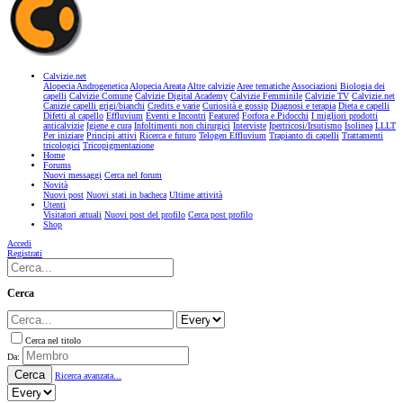
Calvizie.net
Alopecia Androgenetica
Alopecia Areata
Altre calvizie
Aree tematiche
Associazioni
Biologia dei
capelli
Calvizie Comune
Calvizie Digital Academy
Calvizie Femminile
Calvizie TV
Calvizie.net
Canizie capelli grigi/bianchi
Credits e varie
Curiosità e gossip
Diagnosi e terapia
Dieta e capelli
Difetti al capello
Effluvium
Eventi e Incontri
Featured
Forfora e Pidocchi
I migliori prodotti
anticalvizie
Igiene e cura
Infoltimenti non chirurgici
Interviste
Ipertricosi/Irsutismo
Isolinea
LLLT
Per iniziare
Principi attivi
Ricerca e futuro
Telogen Effluvium
Trapianto di capelli
Trattamenti
tricologici
Tricopigmentazione
Home
Forums
Nuovi messaggi
Cerca nel forum
Novità
Nuovi post
Nuovi stati in bacheca
Ultime attività
Utenti
Visitatori attuali
Nuovi post del profilo
Cerca post profilo
Shop
Accedi
Registrati
Cerca
Cerca nel titolo
Da:
Cerca
Ricerca avanzata...