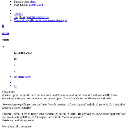
Thread starter
alemi
Start date
30 Marzo 2004
Forums
I migliori prodotti anticalvizie
Minoxidil capelli: a che cosa serve e tipologie
A
alemi
Utente
12 Luglio 2003
18
0
5
30 Marzo 2004
#1
Ciao a tutti,
durante i primi mesi di fina + minox avevo notato una netta diminuizione dell'untuosità della fronte
(superiore) e tempie, ma ora non mi accontento più.. l'untuosità c'è ancora abbastanza e si vede.
Avete presente quelle persone con linea frontale arretrata di 2 cm con però striscia di pelle lucida a specchio
laddove c'erano i capelli?
Eccomi, i primi 4 cm di fronte sono normali, gli ultimi 2 lucidi. Ho pensato che forse potrei applicare una
lozione di spironolattone al 2% oppure la crema al 5% che ne pensate?
Esiste un prodotto apposta?
Non ditemi il roaccutane!