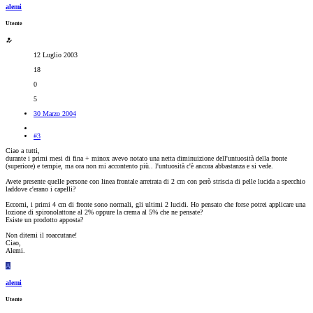
alemi
Utente
12 Luglio 2003
18
0
5
30 Marzo 2004
#3
Ciao a tutti,
durante i primi mesi di fina + minox avevo notato una netta diminuizione dell'untuosità della fronte
(superiore) e tempie, ma ora non mi accontento più.. l'untuosità c'è ancora abbastanza e si vede.
Avete presente quelle persone con linea frontale arretrata di 2 cm con però striscia di pelle lucida a specchio
laddove c'erano i capelli?
Eccomi, i primi 4 cm di fronte sono normali, gli ultimi 2 lucidi. Ho pensato che forse potrei applicare una
lozione di spironolattone al 2% oppure la crema al 5% che ne pensate?
Esiste un prodotto apposta?
Non ditemi il roaccutane!
Ciao,
Alemi.
A
alemi
Utente