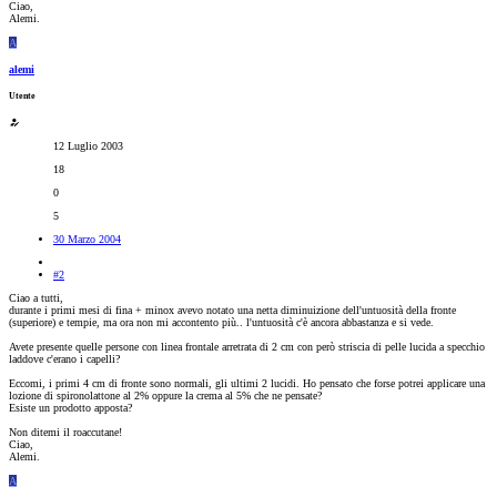
Ciao,
Alemi.
A
alemi
Utente
12 Luglio 2003
18
0
5
30 Marzo 2004
#2
Ciao a tutti,
durante i primi mesi di fina + minox avevo notato una netta diminuizione dell'untuosità della fronte
(superiore) e tempie, ma ora non mi accontento più.. l'untuosità c'è ancora abbastanza e si vede.
Avete presente quelle persone con linea frontale arretrata di 2 cm con però striscia di pelle lucida a specchio
laddove c'erano i capelli?
Eccomi, i primi 4 cm di fronte sono normali, gli ultimi 2 lucidi. Ho pensato che forse potrei applicare una
lozione di spironolattone al 2% oppure la crema al 5% che ne pensate?
Esiste un prodotto apposta?
Non ditemi il roaccutane!
Ciao,
Alemi.
A