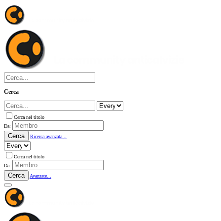
Cerca
Cerca nel titolo
Da:
Cerca
Ricerca avanzata...
Cerca nel titolo
Da:
Cerca
Avanzate...