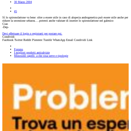
30 Marzo 2004
#5
Sì lo spironolattone va bene: oltre a essere utile in caso di alopecia androgenetica può essere utile anche per
ridurre la secrezione sebacea.....potresti anche valutare di inserire lo spironolattone nel galenico
Ciao
-Dep-
Devi effettuare il login o registrarti per postare qui.
Condividi:
Facebook
Twitter
Reddit
Pinterest
Tumblr
WhatsApp
Email
Condividi
Link
Forums
I migliori prodotti anticalvizie
Minoxidil capelli: a che cosa serve e tipologie