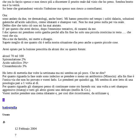
che ora lo faccio spesso e non riesco più a discernere il prurito reale dal vizio che ho preso. Sembra brutto
ma è la verità.
So bene che grattandomi veicolo l'infezione ma spesso non riesco a controllarmi.
Ora:
sono andato da due, tre dermatologi, anche bravi. Mi hanno prescritto nel tempo i soliti dalacin, soluzioni
galeniche all'acido salicilico, creme idratanti e shampoo vari. Non ho mai preso nulla per via orale.
Debbo dire che tutto ciò non mi ha mai aiutato.
E' per questo che avrei deciso, dopo l'ennesimo tentativo, di curarmi da me.
I doc spesso mi prendono sotto gamba perchè alla fin fine ho solo una piccola crosticina in testa .... che
vuoi che sia.
Ma a me da fastidio, mi mette a disagio.
Sapete meglio di me quanto chi è nella nostra situazione dia peso anche a queste piccole cose.
Avrei optato per la lozione prescritta da alcuni doc su questo forum:
alcool 70 ml 100
Spironolattone 2%
Acido salicilico 3%+
Cloramfenicolo 3%
Ho letto di metterla due volte la settimana ma mi sembra un pò poco. Che ne dite?
Per quanto riguarda la fase orale sono indeciso se prendere o meno un antibiotico (Minocin): alla fin fine è
l'unica via che non ho provato e vorrei farlo. Lo prenderei per quindici gg. Mi sembra di aver letto di una
posologia pari a 1 volta al dì.
Per quanto riguardo gli shampoo penso di continuare come sto facendo ora: una volta a sett shampoo
aggressivo (triatop) e tutti gli altrio giorni uno delicato (mellis & Co.).
Vorrei inoltre prendere una crema idratante e, per così dire ricostituente, da utilizzare q
B
batisgrulla
Utente
12 Febbraio 2004
7