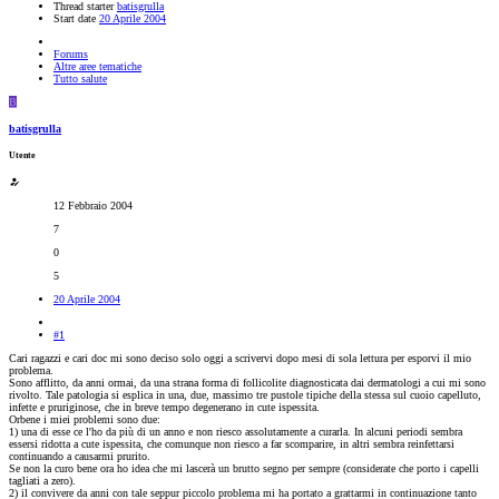
Thread starter
batisgrulla
Start date
20 Aprile 2004
Forums
Altre aree tematiche
Tutto salute
B
batisgrulla
Utente
12 Febbraio 2004
7
0
5
20 Aprile 2004
#1
Cari ragazzi e cari doc mi sono deciso solo oggi a scrivervi dopo mesi di sola lettura per esporvi il mio
problema.
Sono afflitto, da anni ormai, da una strana forma di follicolite diagnosticata dai dermatologi a cui mi sono
rivolto. Tale patologia si esplica in una, due, massimo tre pustole tipiche della stessa sul cuoio capelluto,
infette e pruriginose, che in breve tempo degenerano in cute ispessita.
Orbene i miei problemi sono due:
1) una di esse ce l'ho da più di un anno e non riesco assolutamente a curarla. In alcuni periodi sembra
essersi ridotta a cute ispessita, che comunque non riesco a far scomparire, in altri sembra reinfettarsi
continuando a causarmi prurito.
Se non la curo bene ora ho idea che mi lascerà un brutto segno per sempre (considerate che porto i capelli
tagliati a zero).
2) il convivere da anni con tale seppur piccolo problema mi ha portato a grattarmi in continuazione tanto