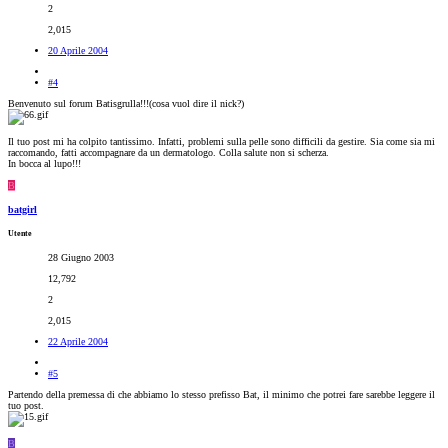
2
2,015
20 Aprile 2004
#4
Benvenuto sul forum Batisgrulla!!!(cosa vuol dire il nick?)
Il tuo post mi ha colpito tantissimo. Infatti, problemi sulla pelle sono difficili da gestire. Sia come sia mi
raccomando, fatti accompagnare da un dermatologo. Colla salute non si scherza.
In bocca al lupo!!!
B
batgirl
Utente
28 Giugno 2003
12,792
2
2,015
22 Aprile 2004
#5
Partendo della premessa di che abbiamo lo stesso prefisso Bat, il minimo che potrei fare sarebbe leggere il
tuo post.
B