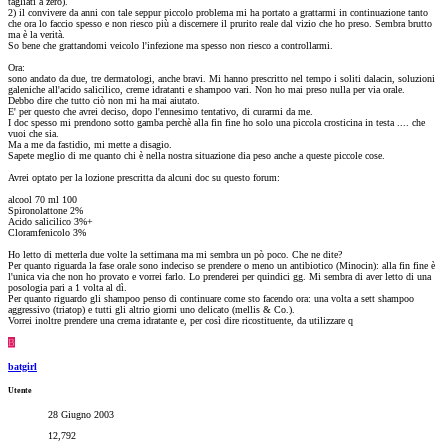
tagliati a zero).
2) il convivere da anni con tale seppur piccolo problema mi ha portato a grattarmi in continuazione tanto
che ora lo faccio spesso e non riesco più a discernere il prurito reale dal vizio che ho preso. Sembra brutto
ma è la verità.
So bene che grattandomi veicolo l'infezione ma spesso non riesco a controllarmi.
Ora:
sono andato da due, tre dermatologi, anche bravi. Mi hanno prescritto nel tempo i soliti dalacin, soluzioni
galeniche all'acido salicilico, creme idratanti e shampoo vari. Non ho mai preso nulla per via orale.
Debbo dire che tutto ciò non mi ha mai aiutato.
E' per questo che avrei deciso, dopo l'ennesimo tentativo, di curarmi da me.
I doc spesso mi prendono sotto gamba perchè alla fin fine ho solo una piccola crosticina in testa .... che
vuoi che sia.
Ma a me da fastidio, mi mette a disagio.
Sapete meglio di me quanto chi è nella nostra situazione dia peso anche a queste piccole cose.
Avrei optato per la lozione prescritta da alcuni doc su questo forum:
alcool 70 ml 100
Spironolattone 2%
Acido salicilico 3%+
Cloramfenicolo 3%
Ho letto di metterla due volte la settimana ma mi sembra un pò poco. Che ne dite?
Per quanto riguarda la fase orale sono indeciso se prendere o meno un antibiotico (Minocin): alla fin fine è
l'unica via che non ho provato e vorrei farlo. Lo prenderei per quindici gg. Mi sembra di aver letto di una
posologia pari a 1 volta al dì.
Per quanto riguardo gli shampoo penso di continuare come sto facendo ora: una volta a sett shampoo
aggressivo (triatop) e tutti gli altrio giorni uno delicato (mellis & Co.).
Vorrei inoltre prendere una crema idratante e, per così dire ricostituente, da utilizzare q
B
batgirl
Utente
28 Giugno 2003
12,792