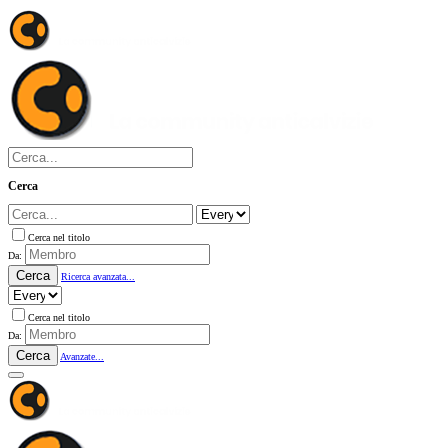
Cerca
Cerca nel titolo
Da:
Cerca
Ricerca avanzata...
Cerca nel titolo
Da:
Cerca
Avanzate...