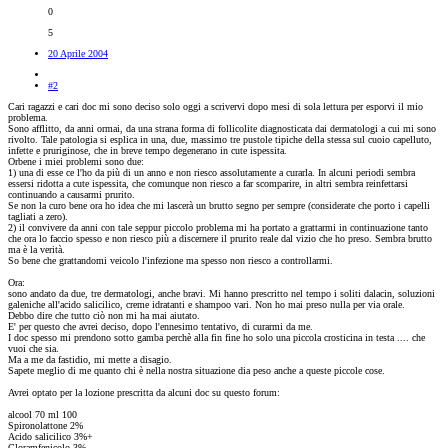
0
5
20 Aprile 2004
#2
Cari ragazzi e cari doc mi sono deciso solo oggi a scrivervi dopo mesi di sola lettura per esporvi il mio
problema.
Sono afflitto, da anni ormai, da una strana forma di follicolite diagnosticata dai dermatologi a cui mi sono
rivolto. Tale patologia si esplica in una, due, massimo tre pustole tipiche della stessa sul cuoio capelluto,
infette e pruriginose, che in breve tempo degenerano in cute ispessita.
Orbene i miei problemi sono due:
1) una di esse ce l'ho da più di un anno e non riesco assolutamente a curarla. In alcuni periodi sembra
essersi ridotta a cute ispessita, che comunque non riesco a far scomparire, in altri sembra reinfettarsi
continuando a causarmi prurito.
Se non la curo bene ora ho idea che mi lascerà un brutto segno per sempre (considerate che porto i capelli
tagliati a zero).
2) il convivere da anni con tale seppur piccolo problema mi ha portato a grattarmi in continuazione tanto
che ora lo faccio spesso e non riesco più a discernere il prurito reale dal vizio che ho preso. Sembra brutto
ma è la verità.
So bene che grattandomi veicolo l'infezione ma spesso non riesco a controllarmi.
Ora:
sono andato da due, tre dermatologi, anche bravi. Mi hanno prescritto nel tempo i soliti dalacin, soluzioni
galeniche all'acido salicilico, creme idratanti e shampoo vari. Non ho mai preso nulla per via orale.
Debbo dire che tutto ciò non mi ha mai aiutato.
E' per questo che avrei deciso, dopo l'ennesimo tentativo, di curarmi da me.
I doc spesso mi prendono sotto gamba perchè alla fin fine ho solo una piccola crosticina in testa .... che
vuoi che sia.
Ma a me da fastidio, mi mette a disagio.
Sapete meglio di me quanto chi è nella nostra situazione dia peso anche a queste piccole cose.
Avrei optato per la lozione prescritta da alcuni doc su questo forum:
alcool 70 ml 100
Spironolattone 2%
Acido salicilico 3%+
Cloramfenicolo 3%