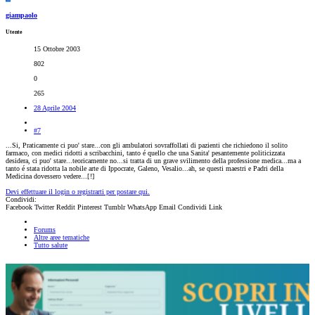
giampaolo
Utente
15 Ottobre 2003
802
0
265
28 Aprile 2004
#7
...Si, Praticamente ci puo' stare...con gli ambulatori sovraffollati di pazienti che richiedono il solito
farmaco, con medici ridotti a scribacchini, tanto é quello che una Sanita' pesantemente politicizzata
desidera, ci puo' stare...teoricamente no...si tratta di un grave svilimento della professione medica...ma a
tanto é stata ridotta la nobile arte di Ippocrate, Galeno, Vesalio...ah, se questi maestri e Padri della
Medicina dovessero vedere...[
!]
Devi effettuare il login o registrarti per postare qui.
Condividi:
Facebook
Twitter
Reddit
Pinterest
Tumblr
WhatsApp
Email
Condividi
Link
Forums
Altre aree tematiche
Tutto salute