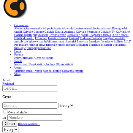
Calvizie.net
Alopecia Androgenetica
Alopecia Areata
Altre calvizie
Aree tematiche
Associazioni
Biologia dei
capelli
Calvizie Comune
Calvizie Digital Academy
Calvizie Femminile
Calvizie TV
Calvizie.net
Canizie capelli grigi/bianchi
Credits e varie
Curiosità e gossip
Diagnosi e terapia
Dieta e capelli
Difetti al capello
Effluvium
Eventi e Incontri
Featured
Forfora e Pidocchi
I migliori prodotti
anticalvizie
Igiene e cura
Infoltimenti non chirurgici
Interviste
Ipertricosi/Irsutismo
Isolinea
LLLT
Per iniziare
Principi attivi
Ricerca e futuro
Telogen Effluvium
Trapianto di capelli
Trattamenti
tricologici
Tricopigmentazione
Home
Forums
Nuovi messaggi
Cerca nel forum
Novità
Nuovi post
Nuovi stati in bacheca
Ultime attività
Utenti
Visitatori attuali
Nuovi post del profilo
Cerca post profilo
Shop
Accedi
Registrati
Cerca
Cerca nel titolo
Da:
Cerca
Ricerca avanzata...