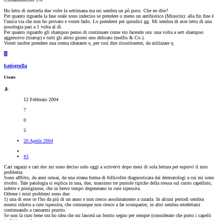
Ho letto di metterla due volte la settimana ma mi sembra un pò poco. Che ne dite?
Per quanto riguarda la fase orale sono indeciso se prendere o meno un antibiotico (Minocin): alla fin fine è
l'unica via che non ho provato e vorrei farlo. Lo prenderei per quindici gg. Mi sembra di aver letto di una
posologia pari a 1 volta al dì.
Per quanto riguardo gli shampoo penso di continuare come sto facendo ora: una volta a sett shampoo
aggressivo (triatop) e tutti gli altrio giorni uno delicato (mellis & Co.).
Vorrei inoltre prendere una crema idratante e, per così dire ricostituente, da utilizzare q
B
batisgrulla
Utente
12 Febbraio 2004
7
0
5
20 Aprile 2004
#3
Cari ragazzi e cari doc mi sono deciso solo oggi a scrivervi dopo mesi di sola lettura per esporvi il mio
problema.
Sono afflitto, da anni ormai, da una strana forma di follicolite diagnosticata dai dermatologi a cui mi sono
rivolto. Tale patologia si esplica in una, due, massimo tre pustole tipiche della stessa sul cuoio capelluto,
infette e pruriginose, che in breve tempo degenerano in cute ispessita.
Orbene i miei problemi sono due:
1) una di esse ce l'ho da più di un anno e non riesco assolutamente a curarla. In alcuni periodi sembra
essersi ridotta a cute ispessita, che comunque non riesco a far scomparire, in altri sembra reinfettarsi
continuando a causarmi prurito.
Se non la curo bene ora ho idea che mi lascerà un brutto segno per sempre (considerate che porto i capelli