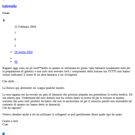
batisgrulla
Utente
12 Febbraio 2004
7
0
5
28 Aprile 2004
#6
Ragazzi oggi sono un pò inca**atello in quanto in settimana ho girato varie farmacie usualmente note per
la preparazione di galenici e non solo non avevano tutti i componenti della lozione ma TUTTI non hanno
voluto indicarmi il nome di un altra farmacia a cui rivolgermi.
Che shifo ....
La finisco qui altrimenti mi scappa qualche insulto.
La mia ragazza ieri ha trovato un paio di farmacie che possono preparla ma pretendono la ricetta medica. Ed
ora sentite qua: l'infermiera del mio dottore non ha voluto farmi la ricetta nè per la lozione in quanto
sostiene che sono tutti prodotti da banco che non la necessitano nè per il minocin perchè non mutuabile (al
contrario di quanto mi hanno detto in farmacia).
Chi ha ragione?
Volevo chiedere anche a chi ha utilizzato il collagenil se può gentilmente dirmi quale tipo ha usato.
Grazie a tutti
Ciao
G