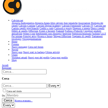
Calvizie.net
Alopecia Androgenetica
Alopecia Areata
Altre calvizie
Aree tematiche
Associazioni
Biologia dei
capelli
Calvizie Comune
Calvizie Digital Academy
Calvizie Femminile
Calvizie TV
Calvizie.net
Canizie capelli grigi/bianchi
Credits e varie
Curiosità e gossip
Diagnosi e terapia
Dieta e capelli
Difetti al capello
Effluvium
Eventi e Incontri
Featured
Forfora e Pidocchi
I migliori prodotti
anticalvizie
Igiene e cura
Infoltimenti non chirurgici
Interviste
Ipertricosi/Irsutismo
Isolinea
LLLT
Per iniziare
Principi attivi
Ricerca e futuro
Telogen Effluvium
Trapianto di capelli
Trattamenti
tricologici
Tricopigmentazione
Home
Forums
Nuovi messaggi
Cerca nel forum
Novità
Nuovi post
Nuovi stati in bacheca
Ultime attività
Utenti
Visitatori attuali
Nuovi post del profilo
Cerca post profilo
Shop
Accedi
Registrati
Cerca
Cerca nel titolo
Da:
Cerca
Ricerca avanzata...