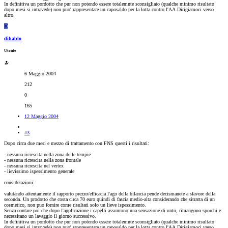
In definitiva un pordotto che pur non potendo essere totalemnte sconsigliato (qualche minimo risultato
dopo mesi si intravede) non puo' rappresentare un caposaldo per la lotta contro l'AA.Dirigiamoci verso
altro.
D
dihablo
Utente
6 Maggio 2004
212
0
165
12 Maggio 2004
#3
Dopo circa due mesi e mezzo di trattamento con FNS questi i risultati:
- nessuna ricrescita nella zona delle tempie
- nessuna ricrescita nella zona frontale
- nessuna ricrescita nel vertex
- lievissimo ispessimento generale
considerazioni:
valutando attentamente il rapporto prezzo/efficacia l'ago della bilancia pende decismanete a sfavore della
seconda. Un prodotto che costa circa 70 euro quindi di fascia medio-alta considerando che sitratta di un
cosmetico, non puo fornire come risultati solo un lieve ispessimento.
Senza contare poi che dopo l'applicazione i capelli assumono una sensazione di unto, rimangono sporchi e
necessitano un lavaggio il giorno successivo.
In definitiva un pordotto che pur non potendo essere totalemnte sconsigliato (qualche minimo risultato
dopo mesi si intravede) non puo' rappresentare un caposaldo per la lotta contro l'AA.Dirigiamoci verso