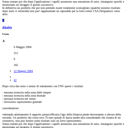
Senza contare poi che dopo l'applicazione i capelli assumono una sensazione di unto, rimangono sporchi e
necessitano un lavaggio il giorno successivo.
In definitiva un pordotto che pur non potendo essere totalemnte sconsigliato (qualche minimo risultato
dopo mesi si intravede) non puo' rappresentare un caposaldo per la lotta contro l'AA.Dirigiamoci verso
altro.
D
dihablo
Utente
6 Maggio 2004
212
0
165
12 Maggio 2004
#2
Dopo circa due mesi e mezzo di trattamento con FNS questi i risultati:
- nessuna ricrescita nella zona delle tempie
- nessuna ricrescita nella zona frontale
- nessuna ricrescita nel vertex
- lievissimo ispessimento generale
considerazioni:
valutando attentamente il rapporto prezzo/efficacia l'ago della bilancia pende decismanete a sfavore della
seconda. Un prodotto che costa circa 70 euro quindi di fascia medio-alta considerando che sitratta di un
cosmetico, non puo fornire come risultati solo un lieve ispessimento.
Senza contare poi che dopo l'applicazione i capelli assumono una sensazione di unto, rimangono sporchi e
necessitano un lavaggio il giorno successivo.