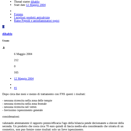
Thread starter
dihablo
Start date
12 Maggio 2004
Forums
I migliori prodotti anticalvizie
Rame Peptidi e antinfiammatori topici
D
dihablo
Utente
6 Maggio 2004
212
0
165
12 Maggio 2004
#1
Dopo circa due mesi e mezzo di trattamento con FNS questi i risultati:
- nessuna ricrescita nella zona delle tempie
- nessuna ricrescita nella zona frontale
- nessuna ricrescita nel vertex
- lievissimo ispessimento generale
considerazioni:
valutando attentamente il rapporto prezzo/efficacia l'ago della bilancia pende decismanete a sfavore della
seconda. Un prodotto che costa circa 70 euro quindi di fascia medio-alta considerando che sitratta di un
cosmetico, non puo fornire come risultati solo un lieve ispessimento.