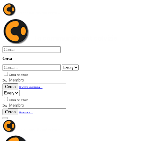
Cerca
Cerca nel titolo
Da:
Cerca
Ricerca avanzata...
Cerca nel titolo
Da:
Cerca
Avanzate...