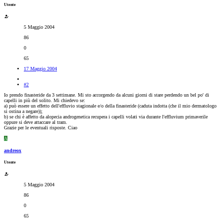
Utente
5 Maggio 2004
86
0
65
17 Maggio 2004
#2
Io prendo finasteride da 3 settimane. Mi sto accorgendo da alcuni giorni di stare perdendo un bel po' di
capelli in più del solito. Mi chiedevo se:
a) può essere un effetto dell'effluvio stagionale e/o della finasteride (caduta indotta (che il mio dermatologo
si ostina a negare));
b) se chi è affetto da alopecia androgenetica recupera i capelli volati via durante l'effluvium primaverile
oppure si deve attaccare al tram.
Grazie per le eventuali risposte. Ciao
A
andreox
Utente
5 Maggio 2004
86
0
65