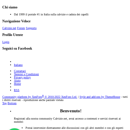
Chi siamo
Dal 1999 il portale #1 in Italia sulla calvizie e caduta dei capelli
Navigazione Veloce
Calvizie.net
Forum
Supporto
Profilo Utente
Login
Seguici su Facebook
Italiano
Contattaci
Termini e Condizioni
Privacy policy
Aiuto
Home
RSS
®
Community platform by XenForo
© 2010-2022 XenForo Ltd.
|
Style and add-ons by ThemeHouse
- tutti
i diritti riservati - riproduzione anche parziale vietata
Top
Bottom
Benvenuto!
Registrati alla nostra community Calvizie.net, avrai accesso a contenuti e servizi riservati ai
membri:
Potrai intervenire direttamente alle discussioni con gli altri membri e con gli esperti