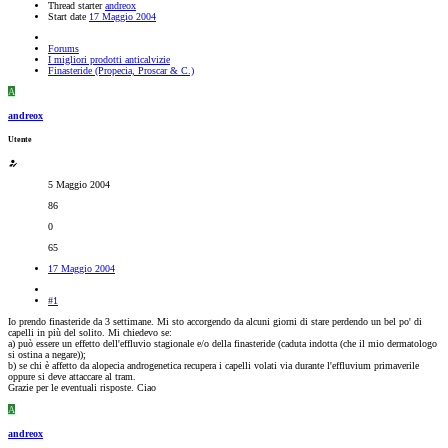
Thread starter
andreox
Start date
17 Maggio 2004
Forums
I migliori prodotti anticalvizie
Finasteride (Propecia, Proscar & C.)
A
andreox
Utente
5 Maggio 2004
86
0
65
17 Maggio 2004
#1
Io prendo finasteride da 3 settimane. Mi sto accorgendo da alcuni giorni di stare perdendo un bel po' di
capelli in più del solito. Mi chiedevo se:
a) può essere un effetto dell'effluvio stagionale e/o della finasteride (caduta indotta (che il mio dermatologo
si ostina a negare));
b) se chi è affetto da alopecia androgenetica recupera i capelli volati via durante l'effluvium primaverile
oppure si deve attaccare al tram.
Grazie per le eventuali risposte. Ciao
A
andreox