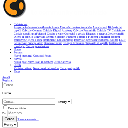
Calvizie.net
Alopecia Androgenetica
Alopecia Areata
Altre calvizie
Aree tematiche
Associazioni
Biologia dei
capelli
Calvizie Comune
Calvizie Digital Academy
Calvizie Femminile
Calvizie TV
Calvizie.net
Canizie capelli grigi/bianchi
Credits e varie
Curiosità e gossip
Diagnosi e terapia
Dieta e capelli
Difetti al capello
Effluvium
Eventi e Incontri
Featured
Forfora e Pidocchi
I migliori prodotti
anticalvizie
Igiene e cura
Infoltimenti non chirurgici
Interviste
Ipertricosi/Irsutismo
Isolinea
LLLT
Per iniziare
Principi attivi
Ricerca e futuro
Telogen Effluvium
Trapianto di capelli
Trattamenti
tricologici
Tricopigmentazione
Home
Forums
Nuovi messaggi
Cerca nel forum
Novità
Nuovi post
Nuovi stati in bacheca
Ultime attività
Utenti
Visitatori attuali
Nuovi post del profilo
Cerca post profilo
Shop
Accedi
Registrati
Cerca
Cerca nel titolo
Da:
Cerca
Ricerca avanzata...