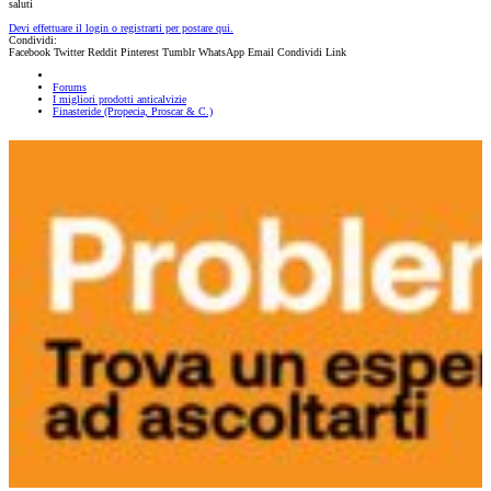
saluti
Devi effettuare il login o registrarti per postare qui.
Condividi:
Facebook
Twitter
Reddit
Pinterest
Tumblr
WhatsApp
Email
Condividi
Link
Forums
I migliori prodotti anticalvizie
Finasteride (Propecia, Proscar & C.)