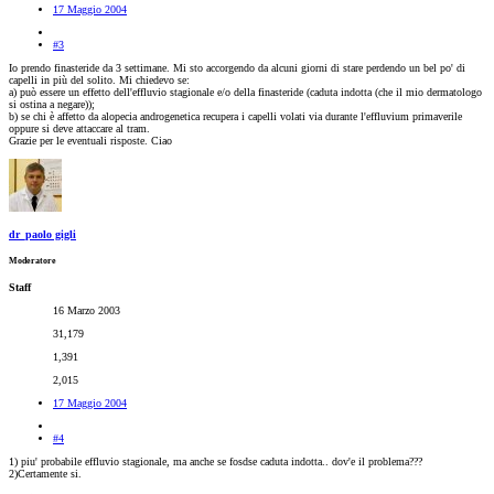
17 Maggio 2004
#3
Io prendo finasteride da 3 settimane. Mi sto accorgendo da alcuni giorni di stare perdendo un bel po' di
capelli in più del solito. Mi chiedevo se:
a) può essere un effetto dell'effluvio stagionale e/o della finasteride (caduta indotta (che il mio dermatologo
si ostina a negare));
b) se chi è affetto da alopecia androgenetica recupera i capelli volati via durante l'effluvium primaverile
oppure si deve attaccare al tram.
Grazie per le eventuali risposte. Ciao
dr_paolo gigli
Moderatore
Staff
16 Marzo 2003
31,179
1,391
2,015
17 Maggio 2004
#4
1) piu' probabile effluvio stagionale, ma anche se fosdse caduta indotta.. dov'e il problema???
2)Certamente si.