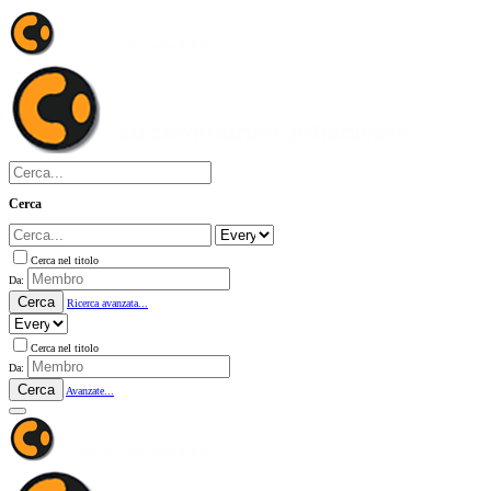
Cerca
Cerca nel titolo
Da:
Cerca
Ricerca avanzata...
Cerca nel titolo
Da:
Cerca
Avanzate...