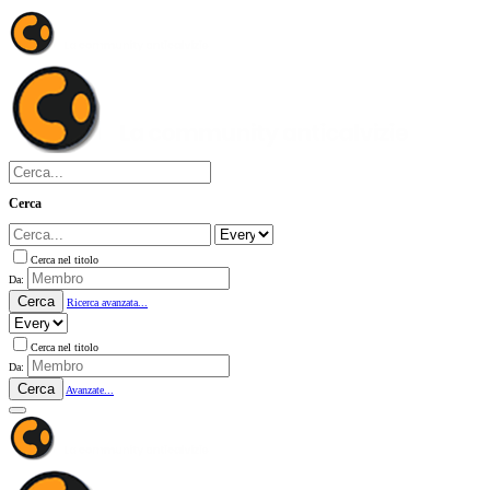
Cerca
Cerca nel titolo
Da:
Cerca
Ricerca avanzata...
Cerca nel titolo
Da:
Cerca
Avanzate...