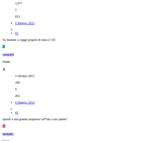
2,677
5
615
6 Maggio 2013
#2
Su Internet si legge proprio di tutto è [:0]
V
vegeta94
Utente
5 Ottobre 2012
299
0
265
6 Maggio 2013
#3
quindi è una grande,strepitosa ca**ata a tuo parere?
M
mattafix