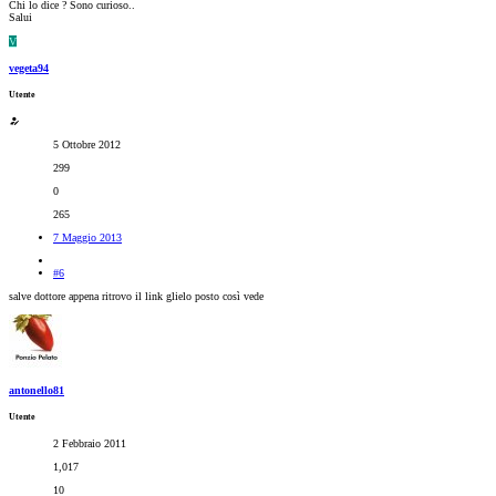
Chi lo dice ? Sono curioso..
Salui
V
vegeta94
Utente
5 Ottobre 2012
299
0
265
7 Maggio 2013
#6
salve dottore appena ritrovo il link glielo posto così vede
antonello81
Utente
2 Febbraio 2011
1,017
10