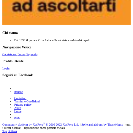
Chi siamo
Dal 1999 il portale #1 in Italia sulla calvizie e caduta dei capelli
Navigazione Veloce
Calvizie.net
Forum
Supporto
Profilo Utente
Login
Seguici su Facebook
Italiano
Contattaci
Termini e Condizioni
Privacy policy
Aiuto
Home
RSS
®
Community platform by XenForo
© 2010-2022 XenForo Ltd.
|
Style and add-ons by ThemeHouse
- tutti
i diritti riservati - riproduzione anche parziale vietata
Top
Bottom