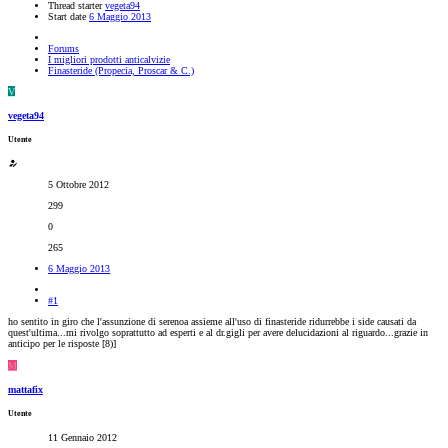
Thread starter
vegeta94
Start date
6 Maggio 2013
Forums
I migliori prodotti anticalvizie
Finasteride (Propecia, Proscar & C.)
V
vegeta94
Utente
5 Ottobre 2012
299
0
265
6 Maggio 2013
#1
ho sentito in giro che l'assunzione di serenoa assieme all'uso di finasteride ridurrebbe i side causati da
quest'ultima...mi rivolgo soprattutto ad esperti e al dr.gigli per avere delucidazioni al riguardo...grazie in
anticipo per le risposte [8)]
M
mattafix
Utente
11 Gennaio 2012