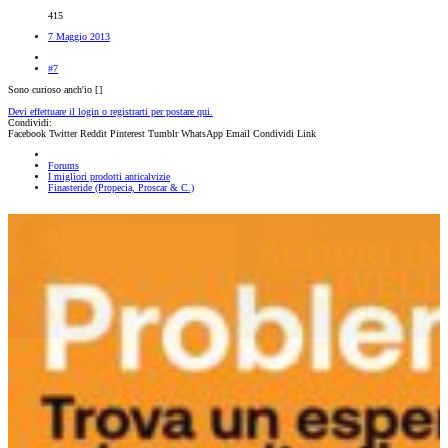
415
7 Maggio 2013
#7
Sono curioso anch'io [
]
Devi effettuare il login o registrarti per postare qui.
Condividi:
Facebook
Twitter
Reddit
Pinterest
Tumblr
WhatsApp
Email
Condividi
Link
Forums
I migliori prodotti anticalvizie
Finasteride (Propecia, Proscar & C.)