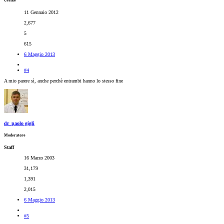
Utente
11 Gennaio 2012
2,677
5
615
6 Maggio 2013
#4
A mio parere sì, anche perchè entrambi hanno lo stesso fine
dr_paolo gigli
Moderatore
Staff
16 Marzo 2003
31,179
1,391
2,015
6 Maggio 2013
#5