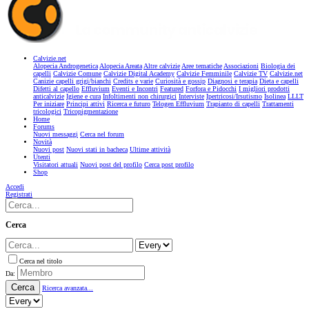
Calvizie.net
Alopecia Androgenetica
Alopecia Areata
Altre calvizie
Aree tematiche
Associazioni
Biologia dei
capelli
Calvizie Comune
Calvizie Digital Academy
Calvizie Femminile
Calvizie TV
Calvizie.net
Canizie capelli grigi/bianchi
Credits e varie
Curiosità e gossip
Diagnosi e terapia
Dieta e capelli
Difetti al capello
Effluvium
Eventi e Incontri
Featured
Forfora e Pidocchi
I migliori prodotti
anticalvizie
Igiene e cura
Infoltimenti non chirurgici
Interviste
Ipertricosi/Irsutismo
Isolinea
LLLT
Per iniziare
Principi attivi
Ricerca e futuro
Telogen Effluvium
Trapianto di capelli
Trattamenti
tricologici
Tricopigmentazione
Home
Forums
Nuovi messaggi
Cerca nel forum
Novità
Nuovi post
Nuovi stati in bacheca
Ultime attività
Utenti
Visitatori attuali
Nuovi post del profilo
Cerca post profilo
Shop
Accedi
Registrati
Cerca
Cerca nel titolo
Da:
Cerca
Ricerca avanzata...