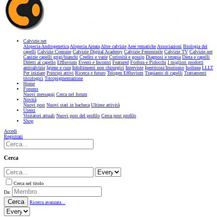
Calvizie.net
Alopecia Androgenetica
Alopecia Areata
Altre calvizie
Aree tematiche
Associazioni
Biologia dei
capelli
Calvizie Comune
Calvizie Digital Academy
Calvizie Femminile
Calvizie TV
Calvizie.net
Canizie capelli grigi/bianchi
Credits e varie
Curiosità e gossip
Diagnosi e terapia
Dieta e capelli
Difetti al capello
Effluvium
Eventi e Incontri
Featured
Forfora e Pidocchi
I migliori prodotti
anticalvizie
Igiene e cura
Infoltimenti non chirurgici
Interviste
Ipertricosi/Irsutismo
Isolinea
LLLT
Per iniziare
Principi attivi
Ricerca e futuro
Telogen Effluvium
Trapianto di capelli
Trattamenti
tricologici
Tricopigmentazione
Home
Forums
Nuovi messaggi
Cerca nel forum
Novità
Nuovi post
Nuovi stati in bacheca
Ultime attività
Utenti
Visitatori attuali
Nuovi post del profilo
Cerca post profilo
Shop
Accedi
Registrati
Cerca
Cerca nel titolo
Da:
Cerca
Ricerca avanzata...