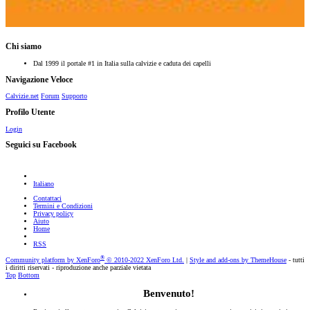
Chi siamo
Dal 1999 il portale #1 in Italia sulla calvizie e caduta dei capelli
Navigazione Veloce
Calvizie.net
Forum
Supporto
Profilo Utente
Login
Seguici su Facebook
Italiano
Contattaci
Termini e Condizioni
Privacy policy
Aiuto
Home
RSS
®
Community platform by XenForo
© 2010-2022 XenForo Ltd.
|
Style and add-ons by ThemeHouse
- tutti
i diritti riservati - riproduzione anche parziale vietata
Top
Bottom
Benvenuto!