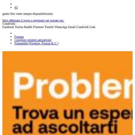
#3
grazie Doc come sempre disponibilissimo
Devi effettuare il login o registrarti per postare qui.
Condividi:
Facebook
Twitter
Reddit
Pinterest
Tumblr
WhatsApp
Email
Condividi
Link
Forums
I migliori prodotti anticalvizie
Finasteride (Propecia, Proscar & C.)