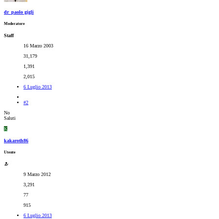
dr_paolo gigli
Moderatore
Staff
16 Marzo 2003
31,179
1,391
2,015
6 Luglio 2013
#2
No
Saluti
K
kakaroth86
Utente
9 Marzo 2012
3,291
77
915
6 Luglio 2013