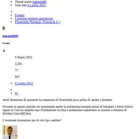
Thread starter
kakaroth86
Start date
6 Luglio 2013
Forums
I migliori prodotti anticalvizie
Finasteride (Propecia, Proscar & C.)
K
kakaroth86
Utente
9 Marzo 2012
3,291
77
915
6 Luglio 2013
#1
Avrei intenzione di assumere la compressa di finasteride poco prima di andare a dormire.
Siccome in questo periodo sto assumendo anche la melatonina (sempre prima di buttarmi a letto) volevo
sapere se c'era un qualche tipo d'interazione tra fina e melatonina soprattutto se assunte a mezzora di
distanza l'una dall'altra.
L'eventuale interazione poi di che tipo sarebbe?