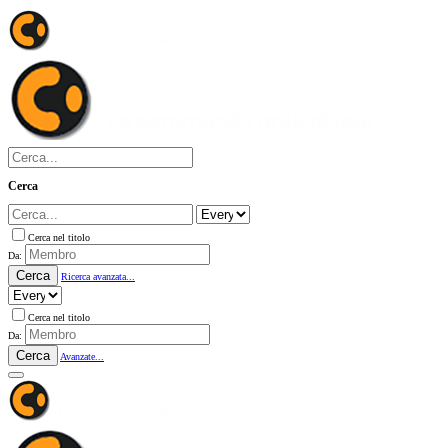
Cerca
Cerca nel titolo
Da:
Cerca
Ricerca avanzata...
Cerca nel titolo
Da:
Cerca
Avanzate...