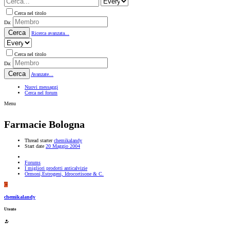
Cerca nel titolo
Da:
Cerca
Ricerca avanzata...
Cerca nel titolo
Da:
Cerca
Avanzate...
Nuovi messaggi
Cerca nel forum
Menu
Farmacie Bologna
Thread starter
chemikalandy
Start date
20 Maggio 2004
Forums
I migliori prodotti anticalvizie
Ormoni,Estrogeni, Idrocortisone & C.
C
chemikalandy
Utente