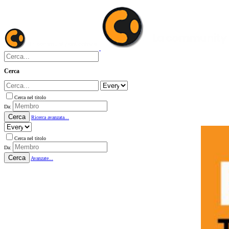
Cerca
Cerca nel titolo
Da:
Cerca
Ricerca avanzata...
Cerca nel titolo
Da:
Cerca
Avanzate...