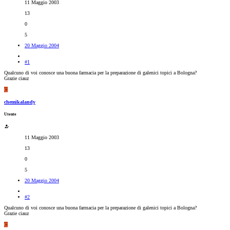
11 Maggio 2003
13
0
5
20 Maggio 2004
#1
Qualcuno di voi conosce una buona farmacia per la preparazione di galenici topici a Bologna?
Grazie ciauz
C
chemikalandy
Utente
11 Maggio 2003
13
0
5
20 Maggio 2004
#2
Qualcuno di voi conosce una buona farmacia per la preparazione di galenici topici a Bologna?
Grazie ciauz
C