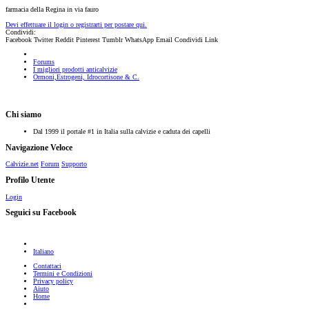
farmacia della Regina in via fauro
Devi effettuare il login o registrarti per postare qui.
Condividi:
Facebook
Twitter
Reddit
Pinterest
Tumblr
WhatsApp
Email
Condividi
Link
Forums
I migliori prodotti anticalvizie
Ormoni,Estrogeni, Idrocortisone & C.
Chi siamo
Dal 1999 il portale #1 in Italia sulla calvizie e caduta dei capelli
Navigazione Veloce
Calvizie.net
Forum
Supporto
Profilo Utente
Login
Seguici su Facebook
Italiano
Contattaci
Termini e Condizioni
Privacy policy
Aiuto
Home