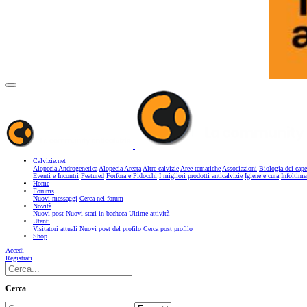
Calvizie.net
Alopecia Androgenetica
Alopecia Areata
Altre calvizie
Aree tematiche
Associazioni
Biologia dei cape
Eventi e Incontri
Featured
Forfora e Pidocchi
I migliori prodotti anticalvizie
Igiene e cura
Infoltime
Home
Forums
Nuovi messaggi
Cerca nel forum
Novità
Nuovi post
Nuovi stati in bacheca
Ultime attività
Utenti
Visitatori attuali
Nuovi post del profilo
Cerca post profilo
Shop
Accedi
Registrati
Cerca