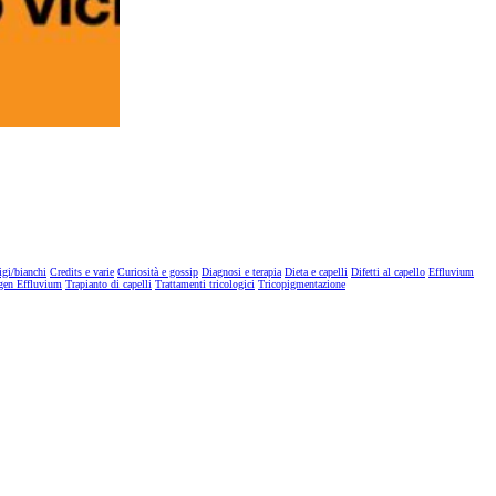
igi/bianchi
Credits e varie
Curiosità e gossip
Diagnosi e terapia
Dieta e capelli
Difetti al capello
Effluvium
gen Effluvium
Trapianto di capelli
Trattamenti tricologici
Tricopigmentazione