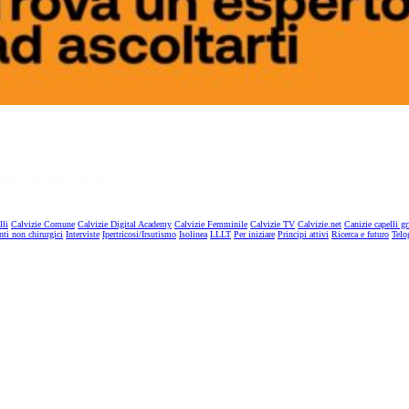
lli
Calvizie Comune
Calvizie Digital Academy
Calvizie Femminile
Calvizie TV
Calvizie.net
Canizie capelli gr
nti non chirurgici
Interviste
Ipertricosi/Irsutismo
Isolinea
LLLT
Per iniziare
Principi attivi
Ricerca e futuro
Telo