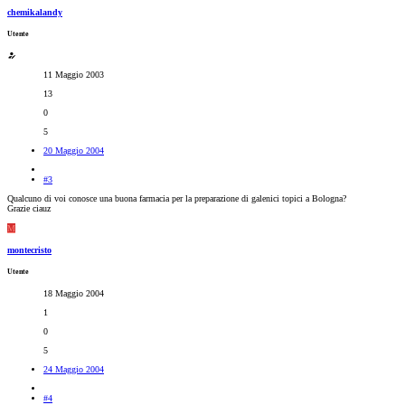
chemikalandy
Utente
11 Maggio 2003
13
0
5
20 Maggio 2004
#3
Qualcuno di voi conosce una buona farmacia per la preparazione di galenici topici a Bologna?
Grazie ciauz
M
montecristo
Utente
18 Maggio 2004
1
0
5
24 Maggio 2004
#4