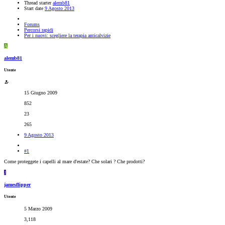
Thread starter
alemb81
Start date
9 Agosto 2013
Forums
Percorsi rapidi
Per i nuovi: scegliere la terapia anticalvizie
A
alemb81
Utente
15 Giugno 2009
852
23
265
9 Agosto 2013
#1
Come proteggete i capelli al mare d'estate? Che solari ? Che prodotti?
J
jamesflipper
Utente
5 Marzo 2009
3,118