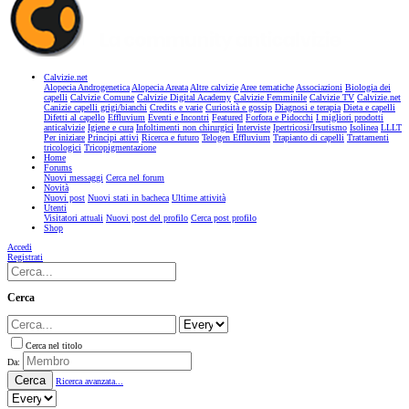
Calvizie.net
Alopecia Androgenetica
Alopecia Areata
Altre calvizie
Aree tematiche
Associazioni
Biologia dei
capelli
Calvizie Comune
Calvizie Digital Academy
Calvizie Femminile
Calvizie TV
Calvizie.net
Canizie capelli grigi/bianchi
Credits e varie
Curiosità e gossip
Diagnosi e terapia
Dieta e capelli
Difetti al capello
Effluvium
Eventi e Incontri
Featured
Forfora e Pidocchi
I migliori prodotti
anticalvizie
Igiene e cura
Infoltimenti non chirurgici
Interviste
Ipertricosi/Irsutismo
Isolinea
LLLT
Per iniziare
Principi attivi
Ricerca e futuro
Telogen Effluvium
Trapianto di capelli
Trattamenti
tricologici
Tricopigmentazione
Home
Forums
Nuovi messaggi
Cerca nel forum
Novità
Nuovi post
Nuovi stati in bacheca
Ultime attività
Utenti
Visitatori attuali
Nuovi post del profilo
Cerca post profilo
Shop
Accedi
Registrati
Cerca
Cerca nel titolo
Da:
Cerca
Ricerca avanzata...