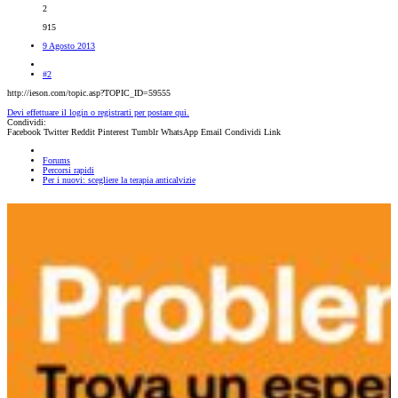
2
915
9 Agosto 2013
#2
http://ieson.com/topic.asp?TOPIC_ID=59555
Devi effettuare il login o registrarti per postare qui.
Condividi:
Facebook
Twitter
Reddit
Pinterest
Tumblr
WhatsApp
Email
Condividi
Link
Forums
Percorsi rapidi
Per i nuovi: scegliere la terapia anticalvizie