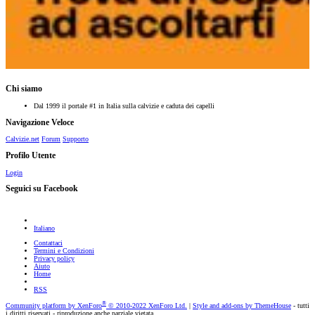
Chi siamo
Dal 1999 il portale #1 in Italia sulla calvizie e caduta dei capelli
Navigazione Veloce
Calvizie.net
Forum
Supporto
Profilo Utente
Login
Seguici su Facebook
Italiano
Contattaci
Termini e Condizioni
Privacy policy
Aiuto
Home
RSS
®
Community platform by XenForo
© 2010-2022 XenForo Ltd.
|
Style and add-ons by ThemeHouse
- tutti
i diritti riservati - riproduzione anche parziale vietata