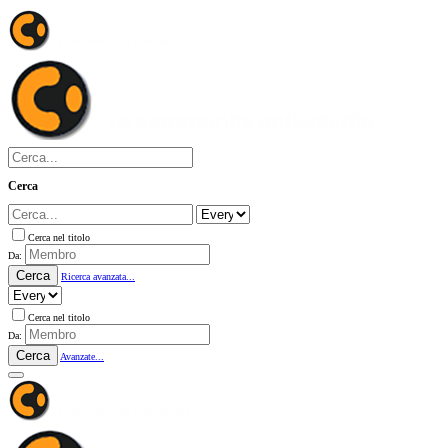
Cerca
Cerca nel titolo
Da:
Cerca
Ricerca avanzata...
Cerca nel titolo
Da:
Cerca
Avanzate...