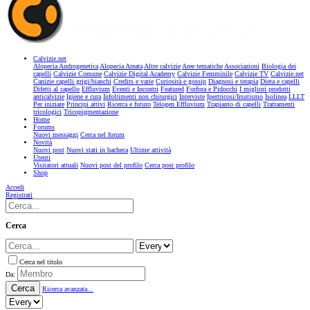
Calvizie.net
Alopecia Androgenetica
Alopecia Areata
Altre calvizie
Aree tematiche
Associazioni
Biologia dei
capelli
Calvizie Comune
Calvizie Digital Academy
Calvizie Femminile
Calvizie TV
Calvizie.net
Canizie capelli grigi/bianchi
Credits e varie
Curiosità e gossip
Diagnosi e terapia
Dieta e capelli
Difetti al capello
Effluvium
Eventi e Incontri
Featured
Forfora e Pidocchi
I migliori prodotti
anticalvizie
Igiene e cura
Infoltimenti non chirurgici
Interviste
Ipertricosi/Irsutismo
Isolinea
LLLT
Per iniziare
Principi attivi
Ricerca e futuro
Telogen Effluvium
Trapianto di capelli
Trattamenti
tricologici
Tricopigmentazione
Home
Forums
Nuovi messaggi
Cerca nel forum
Novità
Nuovi post
Nuovi stati in bacheca
Ultime attività
Utenti
Visitatori attuali
Nuovi post del profilo
Cerca post profilo
Shop
Accedi
Registrati
Cerca
Cerca nel titolo
Da:
Cerca
Ricerca avanzata...