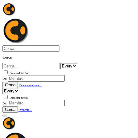
Cerca
Cerca nel titolo
Da:
Cerca
Ricerca avanzata...
Cerca nel titolo
Da:
Cerca
Avanzate...