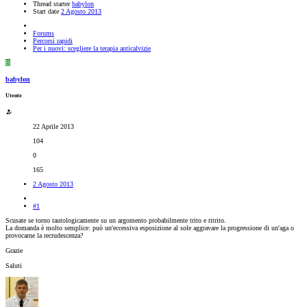
Thread starter
babylon
Start date
2 Agosto 2013
Forums
Percorsi rapidi
Per i nuovi: scegliere la terapia anticalvizie
B
babylon
Utente
22 Aprile 2013
104
0
165
2 Agosto 2013
#1
Scusate se torno tautologicamente su un argomento probabilmente trito e ritrito.
La domanda è molto semplice: può un'eccessiva esposizione al sole aggravare la progressione di un'aga o
provocarne la recrudescenza?
Grazie
Saluti