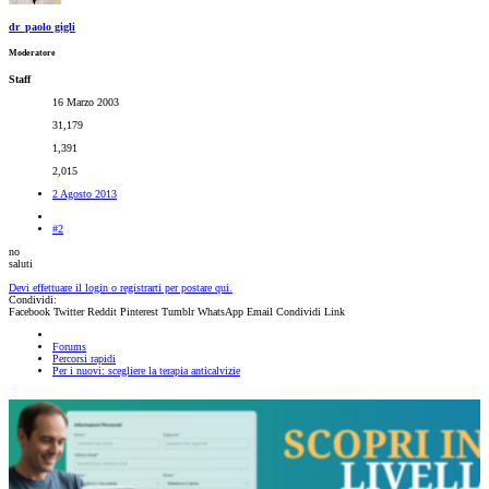
dr_paolo gigli
Moderatore
Staff
16 Marzo 2003
31,179
1,391
2,015
2 Agosto 2013
#2
no
saluti
Devi effettuare il login o registrarti per postare qui.
Condividi:
Facebook
Twitter
Reddit
Pinterest
Tumblr
WhatsApp
Email
Condividi
Link
Forums
Percorsi rapidi
Per i nuovi: scegliere la terapia anticalvizie