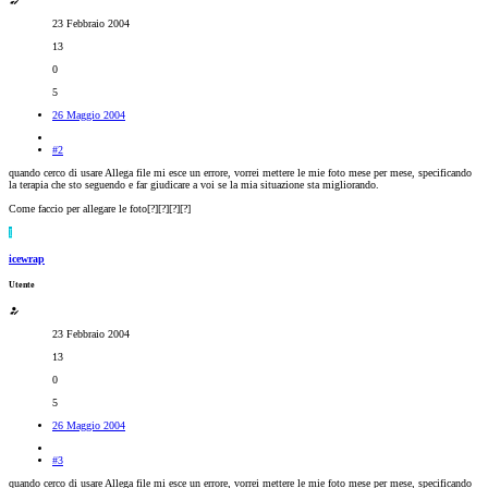
23 Febbraio 2004
13
0
5
26 Maggio 2004
#2
quando cerco di usare Allega file mi esce un errore, vorrei mettere le mie foto mese per mese, specificando
la terapia che sto seguendo e far giudicare a voi se la mia situazione sta migliorando.
Come faccio per allegare le foto[?][?][?][?]
I
icewrap
Utente
23 Febbraio 2004
13
0
5
26 Maggio 2004
#3
quando cerco di usare Allega file mi esce un errore, vorrei mettere le mie foto mese per mese, specificando