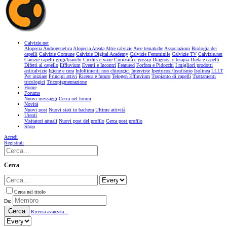
Calvizie.net
Alopecia Androgenetica
Alopecia Areata
Altre calvizie
Aree tematiche
Associazioni
Biologia dei
capelli
Calvizie Comune
Calvizie Digital Academy
Calvizie Femminile
Calvizie TV
Calvizie.net
Canizie capelli grigi/bianchi
Credits e varie
Curiosità e gossip
Diagnosi e terapia
Dieta e capelli
Difetti al capello
Effluvium
Eventi e Incontri
Featured
Forfora e Pidocchi
I migliori prodotti
anticalvizie
Igiene e cura
Infoltimenti non chirurgici
Interviste
Ipertricosi/Irsutismo
Isolinea
LLLT
Per iniziare
Principi attivi
Ricerca e futuro
Telogen Effluvium
Trapianto di capelli
Trattamenti
tricologici
Tricopigmentazione
Home
Forums
Nuovi messaggi
Cerca nel forum
Novità
Nuovi post
Nuovi stati in bacheca
Ultime attività
Utenti
Visitatori attuali
Nuovi post del profilo
Cerca post profilo
Shop
Accedi
Registrati
Cerca
Cerca nel titolo
Da:
Cerca
Ricerca avanzata...