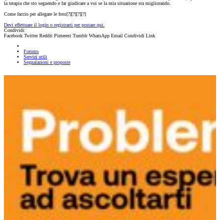
la terapia che sto seguendo e far giudicare a voi se la mia situazione sta migliorando.
Come faccio per allegare le foto[?][?][?][?]
Devi effettuare il login o registrarti per postare qui.
Condividi:
Facebook
Twitter
Reddit
Pinterest
Tumblr
WhatsApp
Email
Condividi
Link
Forums
Servizi utili
Segnalazioni e proposte