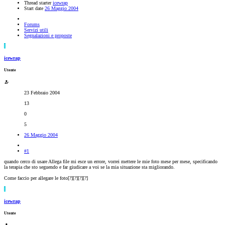
Thread starter
icewrap
Start date
26 Maggio 2004
Forums
Servizi utili
Segnalazioni e proposte
I
icewrap
Utente
23 Febbraio 2004
13
0
5
26 Maggio 2004
#1
quando cerco di usare Allega file mi esce un errore, vorrei mettere le mie foto mese per mese, specificando
la terapia che sto seguendo e far giudicare a voi se la mia situazione sta migliorando.
Come faccio per allegare le foto[?][?][?][?]
I
icewrap
Utente