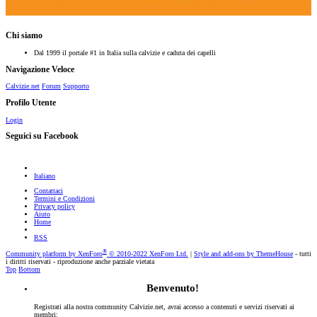
Chi siamo
Dal 1999 il portale #1 in Italia sulla calvizie e caduta dei capelli
Navigazione Veloce
Calvizie.net
Forum
Supporto
Profilo Utente
Login
Seguici su Facebook
Italiano
Contattaci
Termini e Condizioni
Privacy policy
Aiuto
Home
RSS
®
Community platform by XenForo
© 2010-2022 XenForo Ltd.
|
Style and add-ons by ThemeHouse
- tutti
i diritti riservati - riproduzione anche parziale vietata
Top
Bottom
Benvenuto!
Registrati alla nostra community Calvizie.net, avrai accesso a contenuti e servizi riservati ai
membri: