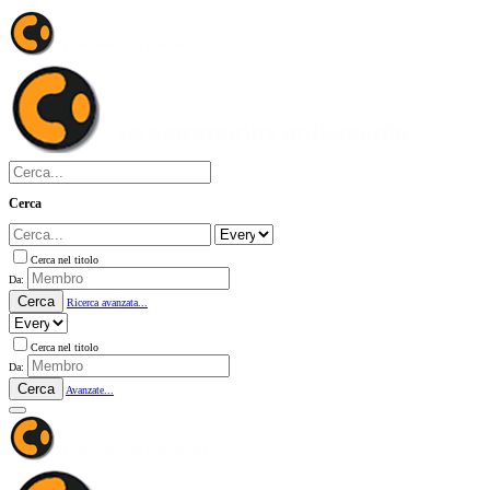
Cerca
Cerca nel titolo
Da:
Cerca
Ricerca avanzata...
Cerca nel titolo
Da:
Cerca
Avanzate...