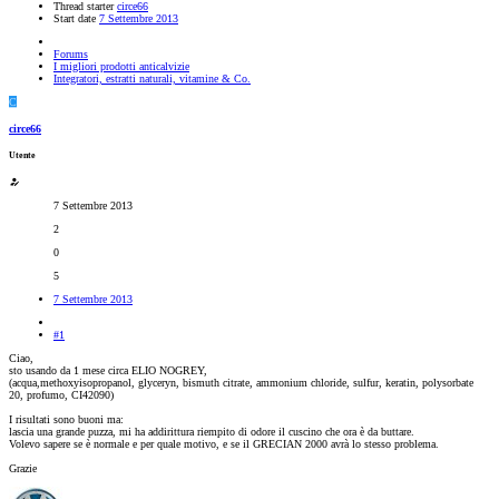
Thread starter
circe66
Start date
7 Settembre 2013
Forums
I migliori prodotti anticalvizie
Integratori, estratti naturali, vitamine & Co.
C
circe66
Utente
7 Settembre 2013
2
0
5
7 Settembre 2013
#1
Ciao,
sto usando da 1 mese circa ELIO NOGREY,
(acqua,methoxyisopropanol, glyceryn, bismuth citrate, ammonium chloride, sulfur, keratin, polysorbate
20, profumo, CI42090)
I risultati sono buoni ma:
lascia una grande puzza, mi ha addirittura riempito di odore il cuscino che ora è da buttare.
Volevo sapere se è normale e per quale motivo, e se il GRECIAN 2000 avrà lo stesso problema.
Grazie