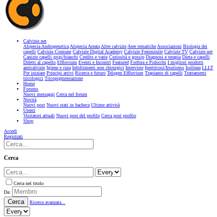
Calvizie.net
Alopecia Androgenetica
Alopecia Areata
Altre calvizie
Aree tematiche
Associazioni
Biologia dei
capelli
Calvizie Comune
Calvizie Digital Academy
Calvizie Femminile
Calvizie TV
Calvizie.net
Canizie capelli grigi/bianchi
Credits e varie
Curiosità e gossip
Diagnosi e terapia
Dieta e capelli
Difetti al capello
Effluvium
Eventi e Incontri
Featured
Forfora e Pidocchi
I migliori prodotti
anticalvizie
Igiene e cura
Infoltimenti non chirurgici
Interviste
Ipertricosi/Irsutismo
Isolinea
LLLT
Per iniziare
Principi attivi
Ricerca e futuro
Telogen Effluvium
Trapianto di capelli
Trattamenti
tricologici
Tricopigmentazione
Home
Forums
Nuovi messaggi
Cerca nel forum
Novità
Nuovi post
Nuovi stati in bacheca
Ultime attività
Utenti
Visitatori attuali
Nuovi post del profilo
Cerca post profilo
Shop
Accedi
Registrati
Cerca
Cerca nel titolo
Da:
Cerca
Ricerca avanzata...