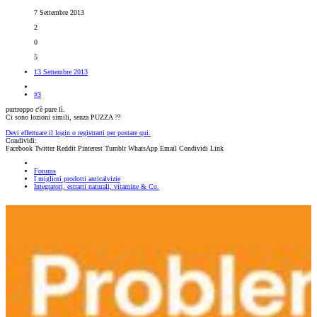
7 Settembre 2013
2
0
5
13 Settembre 2013
#3
purtroppo c'è pure lì.
Ci sono lozioni simili, senza PUZZA ??
Devi effettuare il login o registrarti per postare qui.
Condividi:
Facebook
Twitter
Reddit
Pinterest
Tumblr
WhatsApp
Email
Condividi
Link
Forums
I migliori prodotti anticalvizie
Integratori, estratti naturali, vitamine & Co.