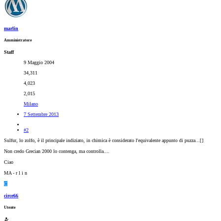
marlin
Amministratore
Staff
9 Maggio 2004
34,311
4,023
2,015
Milano
7 Settembre 2013
#2
Sulfur, lo zolfo, è il principale indiziato, in chimica è considerato l'equivalente appunto di puzza...[
]
Non credo Grecian 2000 lo contenga, ma controlla....
Ciao
MA - r l i n
C
circe66
Utente