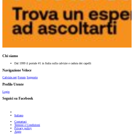
Chi siamo
Dal 1999 il portale #1 in Italia sulla calvizie e caduta dei capelli
Navigazione Veloce
Calvizie.net
Forum
Supporto
Profilo Utente
Login
Seguici su Facebook
Italiano
Contattaci
Termini e Condizioni
Privacy policy
Aiuto