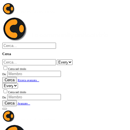
Cerca
Cerca nel titolo
Da:
Cerca
Ricerca avanzata...
Cerca nel titolo
Da:
Cerca
Avanzate...