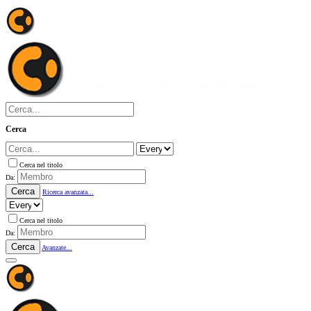
Cerca
Cerca nel titolo
Da:
Cerca
Ricerca avanzata...
Cerca nel titolo
Da:
Cerca
Avanzate...