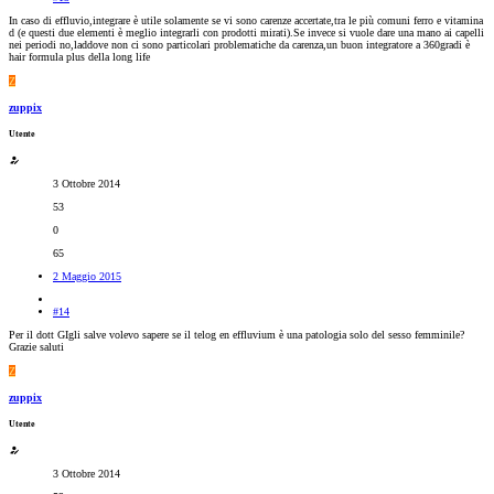
In caso di effluvio,integrare è utile solamente se vi sono carenze accertate,tra le più comuni ferro e vitamina
d (e questi due elementi è meglio integrarli con prodotti mirati).Se invece si vuole dare una mano ai capelli
nei periodi no,laddove non ci sono particolari problematiche da carenza,un buon integratore a 360gradi è
hair formula plus della long life
Z
zuppix
Utente
3 Ottobre 2014
53
0
65
2 Maggio 2015
#14
Per il dott GIgli salve volevo sapere se il telog en effluvium è una patologia solo del sesso femminile?
Grazie saluti
Z
zuppix
Utente
3 Ottobre 2014