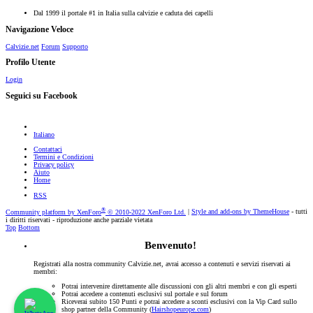
Dal 1999 il portale #1 in Italia sulla calvizie e caduta dei capelli
Navigazione Veloce
Calvizie.net
Forum
Supporto
Profilo Utente
Login
Seguici su Facebook
Italiano
Contattaci
Termini e Condizioni
Privacy policy
Aiuto
Home
RSS
®
Community platform by XenForo
© 2010-2022 XenForo Ltd.
|
Style and add-ons by ThemeHouse
- tutti
i diritti riservati - riproduzione anche parziale vietata
Top
Bottom
Benvenuto!
Registrati alla nostra community Calvizie.net, avrai accesso a contenuti e servizi riservati ai
membri:
Potrai intervenire direttamente alle discussioni con gli altri membri e con gli esperti
Potrai accedere a contenuti esclusivi sul portale e sul forum
Riceverai subito 150 Punti e potrai accedere a sconti esclusivi con la Vip Card sullo
shop partner della Community (
Hairshopeurope.com
)