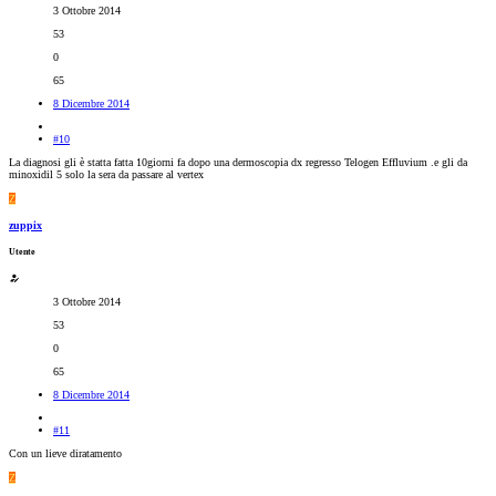
3 Ottobre 2014
53
0
65
8 Dicembre 2014
#10
La diagnosi gli è statta fatta 10giorni fa dopo una dermoscopia dx regresso Telogen Effluvium .e gli da
minoxidil 5 solo la sera da passare al vertex
Z
zuppix
Utente
3 Ottobre 2014
53
0
65
8 Dicembre 2014
#11
Con un lieve diratamento
Z