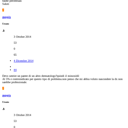
basße percentuali
Saluti
Z
zuppix
Utente
3 Ottobre 2014
53
0
65
4 Dicembre 2014
#4
Devo sentire un parere di un altro dermatologo?quindi il minoxidil
Al 5% e controindicato per questo tipo di problema.non penso che mi abbia voluto nascondere la dx non
sarebbe professionale.
Z
zuppix
Utente
3 Ottobre 2014
53
0