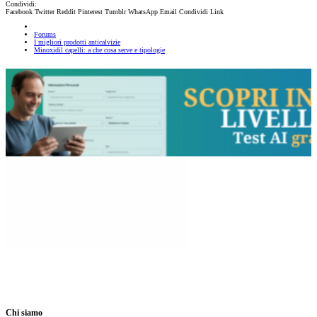
Condividi:
Facebook
Twitter
Reddit
Pinterest
Tumblr
WhatsApp
Email
Condividi
Link
Forums
I migliori prodotti anticalvizie
Minoxidil capelli: a che cosa serve e tipologie
Chi siamo