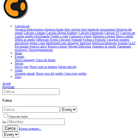
Calvizie.net
Alopecia Androgenetica
Alopecia Areata
Altre calvizie
Aree tematiche
Associazioni
Biologia dei
capelli
Calvizie Comune
Calvizie Digital Academy
Calvizie Femminile
Calvizie TV
Calvizie.net
Canizie capelli grigi/bianchi
Credits e varie
Curiosità e gossip
Diagnosi e terapia
Dieta e capelli
Difetti al capello
Effluvium
Eventi e Incontri
Featured
Forfora e Pidocchi
I migliori prodotti
anticalvizie
Igiene e cura
Infoltimenti non chirurgici
Interviste
Ipertricosi/Irsutismo
Isolinea
LLLT
Per iniziare
Principi attivi
Ricerca e futuro
Telogen Effluvium
Trapianto di capelli
Trattamenti
tricologici
Tricopigmentazione
Home
Forums
Nuovi messaggi
Cerca nel forum
Novità
Nuovi post
Nuovi stati in bacheca
Ultime attività
Utenti
Visitatori attuali
Nuovi post del profilo
Cerca post profilo
Shop
Accedi
Registrati
Cerca
Cerca nel titolo
Da:
Cerca
Ricerca avanzata...