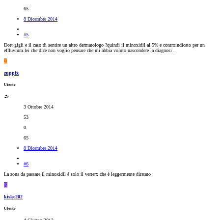
65
8 Dicembre 2014
#5
Dott gigli e il caso di sentire un altro dermatologo ?quindi il minoxidil al 5% e controindicato per un
effluvium.lei che dice non voglio pensare che mi abbia voluto nascondere la diagnosi .
Z
zuppix
Utente
3 Ottobre 2014
53
0
65
8 Dicembre 2014
#6
La zona da passare il minoxidil è solo il verterx che è leggermente diratato
K
kiske202
Utente