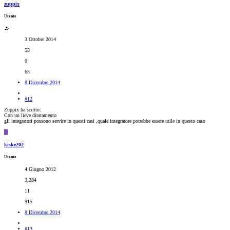
zuppix
Utente
3 Ottobre 2014
53
0
65
8 Dicembre 2014
#12
Zuppix ha scritto:
Con un lieve diratamento
gli integratori possono servire in questi casi ,quale integratore potrebbe essere utile in questo caso
K
kiske202
Utente
4 Giugno 2012
3,284
11
915
8 Dicembre 2014
#13