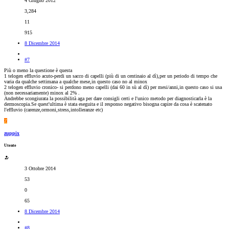
4 Giugno 2012
3,284
11
915
8 Dicembre 2014
#7
Più o meno la questione è questa
1 telogen effluvio acuto-perdi un sacco di capelli (più di un centinaio al dì),per un periodo di tempo che
varia da qualche settimana a qualche mese,in questo caso no al minox
2 telogen effluvio cronico- si perdono meno capelli (dai 60 in sù al dì) per mesi/anni,in questo caso si usa
(non necessariamente) minox al 2% .
Andrebbe scongiurata la possibilità aga per dare consigli certi e l'unico metodo per diagnosticarla è la
dermoscopia.Se quest'ultima è stata eseguita e il responso negativo bisogna capire da cosa è scatenato
l'effluvio (carenze,ormoni,stress,intolleranze etc)
Z
zuppix
Utente
3 Ottobre 2014
53
0
65
8 Dicembre 2014
#8