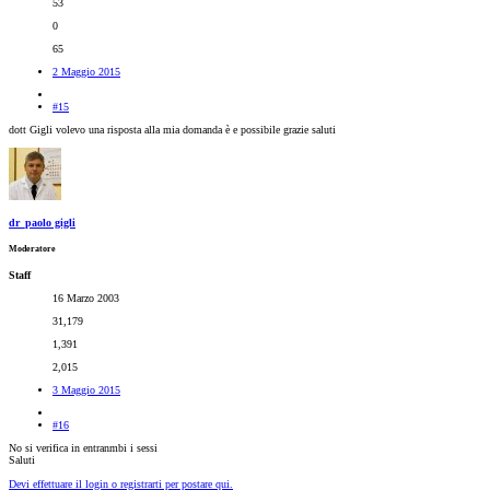
53
0
65
2 Maggio 2015
#15
dott Gigli volevo una risposta alla mia domanda è e possibile grazie saluti
dr_paolo gigli
Moderatore
Staff
16 Marzo 2003
31,179
1,391
2,015
3 Maggio 2015
#16
No si verifica in entranmbi i sessi
Saluti
Devi effettuare il login o registrarti per postare qui.