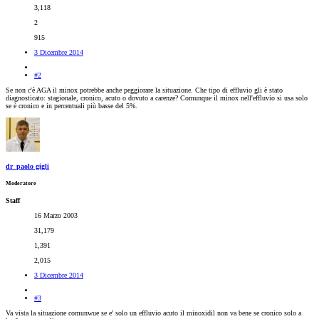
3,118
2
915
3 Dicembre 2014
#2
Se non c'è AGA il minox potrebbe anche peggiorare la situazione. Che tipo di effluvio gli è stato
diagnosticato: stagionale, cronico, acuto o dovuto a carenze? Comunque il minox nell'effluvio si usa solo
se è cronico e in percentuali più basse del 5%.
dr_paolo gigli
Moderatore
Staff
16 Marzo 2003
31,179
1,391
2,015
3 Dicembre 2014
#3
Va vista la situazione comunwue se e' solo un effluvio acuto il minoxidil non va bene se cronico solo a