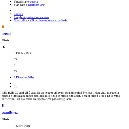
Thread starter
zuppix
Start date
3 Dicembre 2014
Forums
I migliori prodotti anticalvizie
Minoxidil capelli: a che cosa serve e tipologie
Z
zuppix
Utente
3 Ottobre 2014
53
0
65
3 Dicembre 2014
#1
Mio figlio 20 anni gli è stato dx un telogen effluvum cura minoxidil 5% .per il dott gigli ma questa
terapia e indicata in questa patologia mio figlio la messo fino a ieri. Sera in tutto c 5 gg e nn lo vuole
mettere più .un suo parere da esperto e che può consigliarmi
J
jamesflipper
Utente
5 Marzo 2009