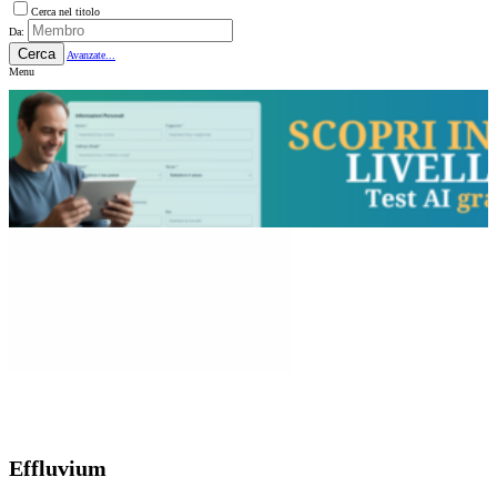
Cerca nel titolo
Da:
Cerca
Avanzate...
Menu
Effluvium