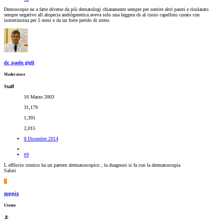
Demoscopie ne a fatte diverse da più dematologi chiaramente sempre per sentire altri pareri e risulatato
sempre negativo all alopecia andrògenetica.aveva solo una leggera ds al cuoio capelluto curato con
isotretinoina per 5 mesi e da un forte perido di stress
dr_paolo gigli
Moderatore
Staff
16 Marzo 2003
31,179
1,391
2,015
8 Dicembre 2014
#9
L effluvio cronico ha un pattern dermatoscopico , la duagnosi si fa con la dermatoscopia
Saluti
Z
zuppix
Utente