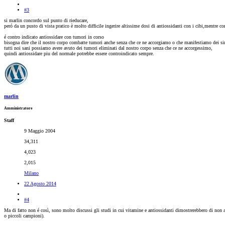
#3
si marlin concordo sul punto di rieducare,
peró da un pusto di vista pratico è molto difficile ingerire altissime dosi di antiossidanti con i cibi,mentre co
é contro indicato antiossidare con tumori in corso
bisogna dire che il nostro corpo combatte tumori anche senza che ce ne accorgiamo o che manifestiamo dei s
tutti noi sani possiamo avere avuto dei tumori eliminati dal nostro corpo senza che ce ne accorgessimo,
quindi antiossidare piu del normale potrebbe essere controindicato sempre.
marlin
Amministratore
Staff
9 Maggio 2004
34,311
4,023
2,015
Milano
22 Agosto 2014
#4
Ma di fatto non é così, sono molto discussi gli studi in cui vitamine e antiossidanti dimostrerebbero di non a
o piccoli campioni).