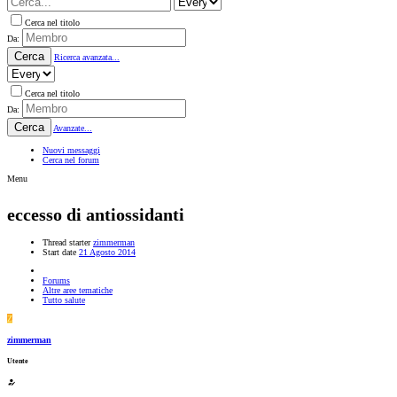
Cerca nel titolo
Da:
Cerca
Ricerca avanzata...
Cerca nel titolo
Da:
Cerca
Avanzate...
Nuovi messaggi
Cerca nel forum
Menu
eccesso di antiossidanti
Thread starter
zimmerman
Start date
21 Agosto 2014
Forums
Altre aree tematiche
Tutto salute
Z
zimmerman
Utente