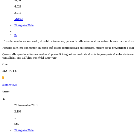
34,311
4,023
2,015
Milano
22 Agosto 2014
#2
L'ossidazione ha un suo ruolo, di solito citotossico, per cui le cellule tumorali rallentano la crescita o si 
Pertanto direi che con tumori in corso può essere controindicato antiossidare, mentre per la prevenzione e qui
Quanto alla questione frutta e verdura al posto di intrgrazione credo sia dovuta in gran parte al voler rieducare
consolidati, ma dall'altra non é del tutto vero.
Ciao
MA - r l i n
Z
zimmerman
Utente
26 Novembre 2013
2,198
1
615
22 Agosto 2014