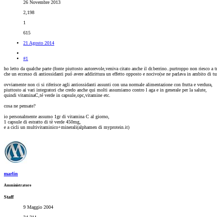
26 Novembre 2013
2,198
1
615
21 Agosto 2014
#1
ho letto da qualche parte (fonte piuttosto autorevole,veniva citato anche il dr.berrino..purtroppo non riesco a tr
che un eccesso di antiossidanti puó avere addirittura un effetto opposto e nocivo(se ne parlava in ambito di t
ovviamente non ci si riferisce agli antiossidanti assunti con una normale alimentazione con frutta e verdura,
piuttosto ai vari integratori che credo anche qui molti assumiamo contro l aga e in generale per la salute,
quindi vitaminaC,té verde in capsule,opc,vitamine etc.
cosa ne pensate?
io personalmente assumo 1gr di vitamina C al giorno,
1 capsule di estratto di tè verde 450mg,
e a cicli un multivitaminico+minerali(alphamen di myprotein.it)
marlin
Amministratore
Staff
9 Maggio 2004