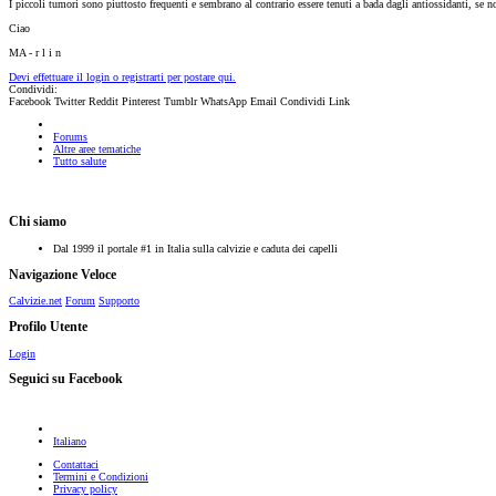
I piccoli tumori sono piuttosto frequenti e sembrano al contrario essere tenuti a bada dagli antiossidanti, se 
Ciao
MA - r l i n
Devi effettuare il login o registrarti per postare qui.
Condividi:
Facebook
Twitter
Reddit
Pinterest
Tumblr
WhatsApp
Email
Condividi
Link
Forums
Altre aree tematiche
Tutto salute
Chi siamo
Dal 1999 il portale #1 in Italia sulla calvizie e caduta dei capelli
Navigazione Veloce
Calvizie.net
Forum
Supporto
Profilo Utente
Login
Seguici su Facebook
Italiano
Contattaci
Termini e Condizioni
Privacy policy