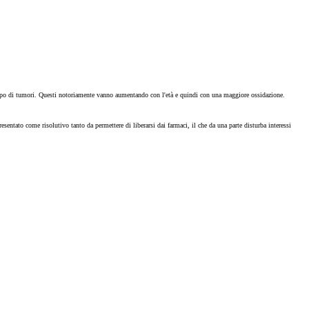
sviluppo di tumori. Questi notoriamente vanno aumentando con l'età e quindi con una maggiore ossidazione.
resentato come risolutivo tanto da permettere di liberarsi dai farmaci, il che da una parte disturba interessi