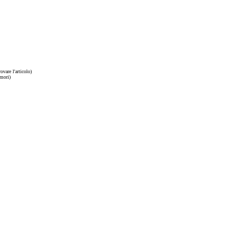
ovare l'articolo)
umori)