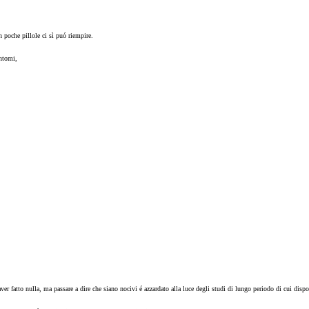
n poche pillole ci sì puó riempire.
intomi,
ver fatto nulla, ma passare a dire che siano nocivi é azzardato alla luce degli studi di lungo periodo di cui di