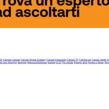
lli
Calvizie Comune
Calvizie Digital Academy
Calvizie Femminile
Calvizie TV
Calvizie.net
Canizie capelli gr
nti non chirurgici
Interviste
Ipertricosi/Irsutismo
Isolinea
LLLT
Per iniziare
Principi attivi
Ricerca e futuro
Telo