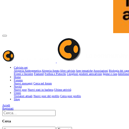
Calvizie.net
Alopecia Androgenetica
Alopecia Areata
Altre calvizie
Aree tematiche
Associazioni
Biologia dei cape
Eventi e Incontri
Featured
Forfora e Pidocchi
I migliori prodotti anticalvizie
Igiene e cura
Infoltime
Home
Forums
Nuovi messaggi
Cerca nel forum
Novità
Nuovi post
Nuovi stati in bacheca
Ultime attività
Utenti
Visitatori attuali
Nuovi post del profilo
Cerca post profilo
Shop
Accedi
Registrati
Cerca