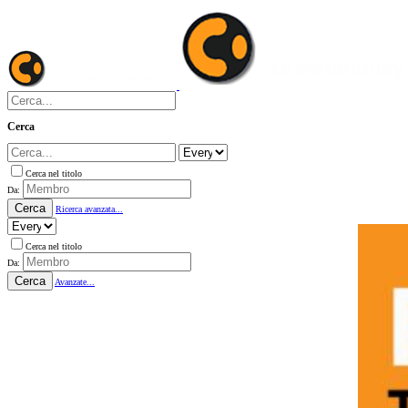
Cerca
Cerca nel titolo
Da:
Cerca
Ricerca avanzata...
Cerca nel titolo
Da:
Cerca
Avanzate...