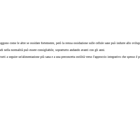
distruggono come le altre se ossidate fortemente, però la stessa ossidazione sulle cellule sane può indurre allo 
ndi nella normalità può essere consigliabile, soprattutto andando avanti con gli anni.
 tutti a seguire un'alimentazione più sana e a una preconcetta ostilità verso l'approccio integrativo che spesso é p