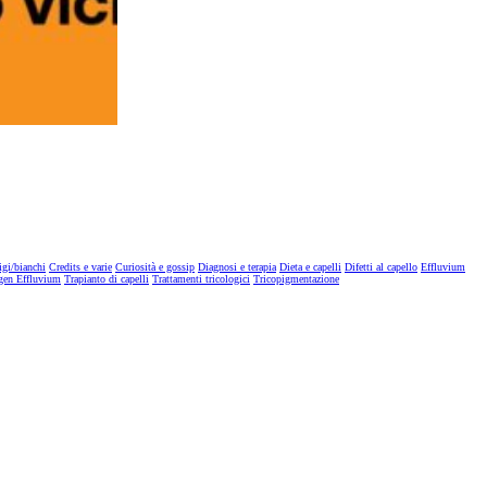
igi/bianchi
Credits e varie
Curiosità e gossip
Diagnosi e terapia
Dieta e capelli
Difetti al capello
Effluvium
gen Effluvium
Trapianto di capelli
Trattamenti tricologici
Tricopigmentazione