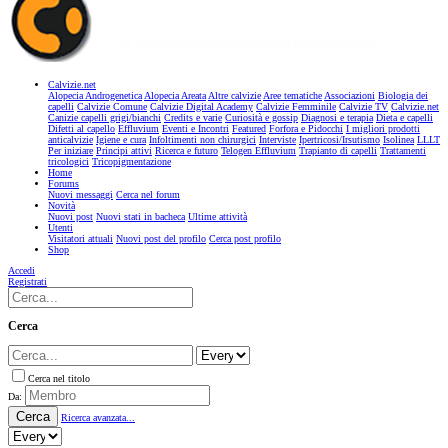
Calvizie.net
Alopecia Androgenetica
Alopecia Areata
Altre calvizie
Aree tematiche
Associazioni
Biologia dei
capelli
Calvizie Comune
Calvizie Digital Academy
Calvizie Femminile
Calvizie TV
Calvizie.net
Canizie capelli grigi/bianchi
Credits e varie
Curiosità e gossip
Diagnosi e terapia
Dieta e capelli
Difetti al capello
Effluvium
Eventi e Incontri
Featured
Forfora e Pidocchi
I migliori prodotti
anticalvizie
Igiene e cura
Infoltimenti non chirurgici
Interviste
Ipertricosi/Irsutismo
Isolinea
LLLT
Per iniziare
Principi attivi
Ricerca e futuro
Telogen Effluvium
Trapianto di capelli
Trattamenti
tricologici
Tricopigmentazione
Home
Forums
Nuovi messaggi
Cerca nel forum
Novità
Nuovi post
Nuovi stati in bacheca
Ultime attività
Utenti
Visitatori attuali
Nuovi post del profilo
Cerca post profilo
Shop
Accedi
Registrati
Cerca
Cerca nel titolo
Da:
Cerca
Ricerca avanzata...