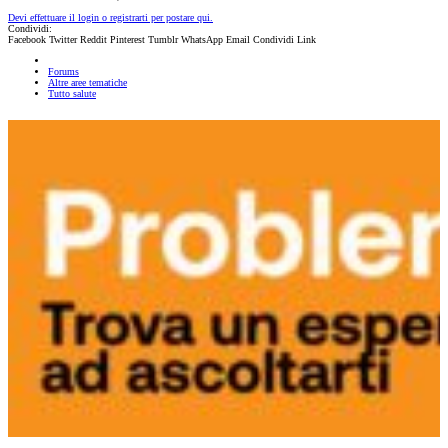
Devi effettuare il login o registrarti per postare qui.
Condividi:
Facebook
Twitter
Reddit
Pinterest
Tumblr
WhatsApp
Email
Condividi
Link
Forums
Altre aree tematiche
Tutto salute