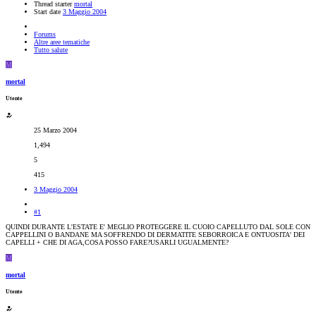
Thread starter
mortal
Start date
3 Maggio 2004
Forums
Altre aree tematiche
Tutto salute
M
mortal
Utente
25 Marzo 2004
1,494
5
415
3 Maggio 2004
#1
QUINDI DURANTE L'ESTATE E' MEGLIO PROTEGGERE IL CUOIO CAPELLUTO DAL SOLE CON
CAPPELLINI O BANDANE MA SOFFRENDO DI DERMATITE SEBORROICA E ONTUOSITA' DEI
CAPELLI + CHE DI AGA,COSA POSSO FARE?USARLI UGUALMENTE?
M
mortal
Utente