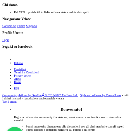
Chi siamo
Dal 1999 il portale #1 in Italia sulla calvizie e caduta dei capelli
Navigazione Veloce
Calvizie.net
Forum
Supporto
Profilo Utente
Login
Seguici su Facebook
Italiano
Contattaci
Termini e Condizioni
Privacy policy
Aiuto
Home
RSS
®
Community platform by XenForo
© 2010-2022 XenForo Ltd.
|
Style and add-ons by ThemeHouse
- tutti
i diritti riservati - riproduzione anche parziale vietata
Top
Bottom
Benvenuto!
Registrati alla nostra community Calvizie.net, avrai accesso a contenuti e servizi riservati ai
membri:
Potrai intervenire direttamente alle discussioni con gli altri membri e con gli esperti
Potrai accedere a contenuti esclusivi sul portale e sul forum