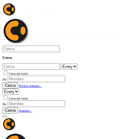
Cerca
Cerca nel titolo
Da:
Cerca
Ricerca avanzata...
Cerca nel titolo
Da:
Cerca
Avanzate...