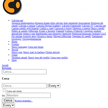
Calvizie.net
Alopecia Androgenetica
Alopecia Areata
Altre calvizie
Aree tematiche
Associazioni
Biologia dei
capelli
Calvizie Comune
Calvizie Digital Academy
Calvizie Femminile
Calvizie TV
Calvizie.net
Canizie capelli grigi/bianchi
Credits e varie
Curiosità e gossip
Diagnosi e terapia
Dieta e capelli
Difetti al capello
Effluvium
Eventi e Incontri
Featured
Forfora e Pidocchi
I migliori prodotti
anticalvizie
Igiene e cura
Infoltimenti non chirurgici
Interviste
Ipertricosi/Irsutismo
Isolinea
LLLT
Per iniziare
Principi attivi
Ricerca e futuro
Telogen Effluvium
Trapianto di capelli
Trattamenti
tricologici
Tricopigmentazione
Home
Forums
Nuovi messaggi
Cerca nel forum
Novità
Nuovi post
Nuovi stati in bacheca
Ultime attività
Utenti
Visitatori attuali
Nuovi post del profilo
Cerca post profilo
Shop
Accedi
Registrati
Cerca
Cerca nel titolo
Da:
Cerca
Ricerca avanzata...