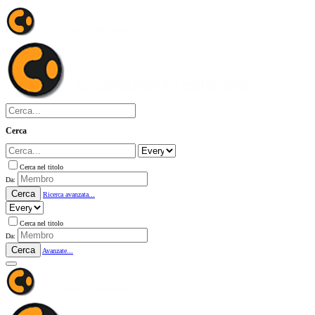
Cerca
Cerca nel titolo
Da:
Cerca
Ricerca avanzata...
Cerca nel titolo
Da:
Cerca
Avanzate...