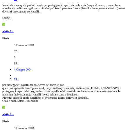
Vorrei chiedere quali prodotti usate per proteggere i capelli dal sole e dall'acqua di mare... vanno bene
maschere, conditioner, gel, tutto ciò che può farmi prendere il sole (dato il mio aspetto cadeverico!) senza
dovermi preoccupare dei capelli...
Grazie...
W
white fox
Utente
5 Dicembre 2003
32
0
15
4 Giugno 2004
#4
per proteggere i capelli dal sole cerca dei leave-in con
questi componenti: benzophenone-4, octyl methoxycinnamate, sodium pca. E' IMPORTANTISSIMO
proteggere i capelli dai raggi solari, + della pelle xchè quest'ultima ha una sua difesa naturale che è la
melanina (abbronzatura), i capelli invece schiariscono e bruciano.
Proteggi anche il cuoio capelluto, si eviteranno grandi effluvi in autunno....
Ciao e buon sole[8D][8D][8D]
W
white fox
Utente
5 Dicembre 2003