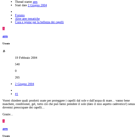
Thread starter
ares
Start date
2 Giugno 2004
Forums
Altre aree tematiche
Cura e igiene per la bellezza dei capelli
A
ares
Utente
19 Febbraio 2004
540
0
265
2 Giugno 2004
#1
Vorrei chiedere quali prodotti usate per proteggere i capelli dal sole e dall'acqua di mare... vanno bene
maschere, conditioner, gel, tutto ciò che può farmi prendere il sole (dato il mio aspetto cadeverico!) senza
dovermi preoccupare dei capelli...
Grazie...
A
ares
Utente