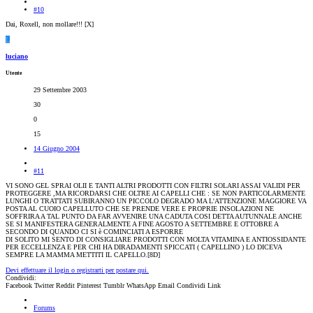
#10
Dai, Roxell, non mollare!!! [X]
L
luciano
Utente
29 Settembre 2003
30
0
15
14 Giugno 2004
#11
VI SONO GEL SPRAI OLII E TANTI ALTRI PRODOTTI CON FILTRI SOLARI ASSAI VALIDI PER
PROTEGGERE ,MA RICORDARSI CHE OLTRE AI CAPELLI CHE : SE NON PARTICOLARMENTE
LUNGHI O TRATTATI SUBIRANNO UN PICCOLO DEGRADO MA L'ATTENZIONE MAGGIORE VA
POSTA AL CUOIO CAPELLUTO CHE SE PRENDE VERE E PROPRIE INSOLAZIONI NE
SOFFRIRA A TAL PUNTO DA FAR AVVENIRE UNA CADUTA COSI DETTA AUTUNNALE ANCHE
SE SI MANIFESTERA GENERALMENTE A FINE AGOSTO A SETTEMBRE E OTTOBRE A
SECONDO DI QUANDO CI SI è COMINCIATI A ESPORRE
DI SOLITO MI SENTO DI CONSIGLIARE PRODOTTI CON MOLTA VITAMINA E ANTIOSSIDANTE
PER ECCELLENZA E PER CHI HA DIRADAMENTI SPICCATI ( CAPELLINO ) LO DICEVA
SEMPRE LA MAMMA METTITI IL CAPELLO.[8D]
Devi effettuare il login o registrarti per postare qui.
Condividi:
Facebook
Twitter
Reddit
Pinterest
Tumblr
WhatsApp
Email
Condividi
Link
Forums