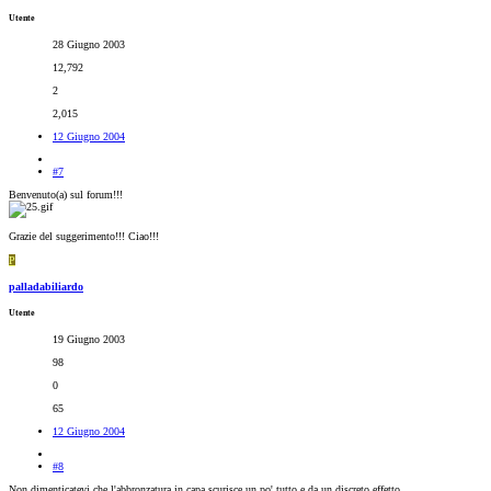
Utente
28 Giugno 2003
12,792
2
2,015
12 Giugno 2004
#7
Benvenuto(a) sul forum!!!
Grazie del suggerimento!!! Ciao!!!
P
palladabiliardo
Utente
19 Giugno 2003
98
0
65
12 Giugno 2004
#8
Non dimenticatevi che l'abbronzatura in capa scurisce un po' tutto e da un discreto effetto