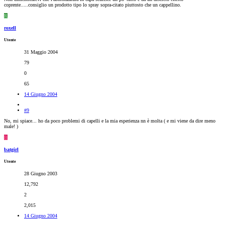
coprente.....consiglio un prodotto tipo lo spray sopra-citato piuttosto che un cappellino.
R
roxell
Utente
31 Maggio 2004
79
0
65
14 Giugno 2004
#9
No, mi spiace... ho da poco problemi di capelli e la mia esperienza nn è molta ( e mi viene da dire meno
male! )
B
batgirl
Utente
28 Giugno 2003
12,792
2
2,015
14 Giugno 2004