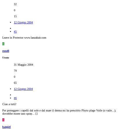
32
0
15
12 Giugno 2004
#5
Leave in Protector www.lanzahair.com
R
roxell
Utente
31 Maggio 2004
79
0
65
12 Giugno 2004
#6
Ciao a tutti!
Per proteggere i capelli dal sole e dal mare il derma mi ha prescritto Phyto plage Voile (o vaile...);
dovrebbe essere uno spray... [
]
B
batgirl