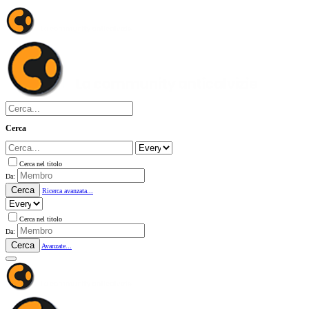
Cerca
Cerca nel titolo
Da:
Cerca
Ricerca avanzata...
Cerca nel titolo
Da:
Cerca
Avanzate...