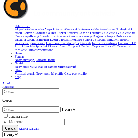
Calvizie.net
Alopecia Androgenetica
Alopecia Areata
Altre calvizie
Aree tematiche
Associazioni
Biologia dei
capelli
Calvizie Comune
Calvizie Digital Academy
Calvizie Femminile
Calvizie TV
Calvizie.net
Canizie capelli grigi/bianchi
Credits e varie
Curiosità e gossip
Diagnosi e terapia
Dieta e capelli
Difetti al capello
Effluvium
Eventi e Incontri
Featured
Forfora e Pidocchi
I migliori prodotti
anticalvizie
Igiene e cura
Infoltimenti non chirurgici
Interviste
Ipertricosi/Irsutismo
Isolinea
LLLT
Per iniziare
Principi attivi
Ricerca e futuro
Telogen Effluvium
Trapianto di capelli
Trattamenti
tricologici
Tricopigmentazione
Home
Forums
Nuovi messaggi
Cerca nel forum
Novità
Nuovi post
Nuovi stati in bacheca
Ultime attività
Utenti
Visitatori attuali
Nuovi post del profilo
Cerca post profilo
Shop
Accedi
Registrati
Cerca
Cerca nel titolo
Da:
Cerca
Ricerca avanzata...