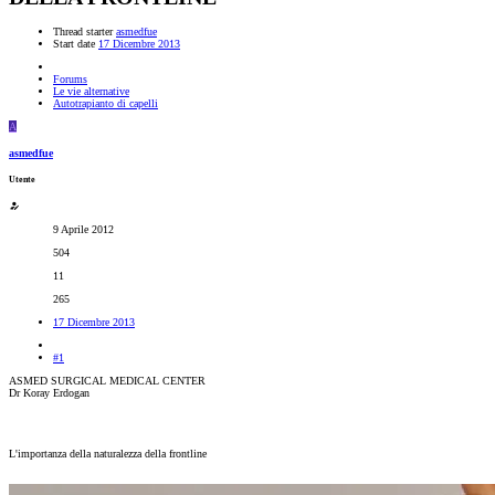
Thread starter
asmedfue
Start date
17 Dicembre 2013
Forums
Le vie alternative
Autotrapianto di capelli
A
asmedfue
Utente
9 Aprile 2012
504
11
265
17 Dicembre 2013
#1
ASMED SURGICAL MEDICAL CENTER
Dr Koray Erdogan
L'importanza della naturalezza della frontline