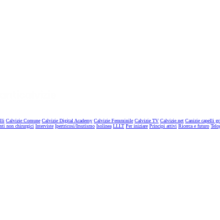
lli
Calvizie Comune
Calvizie Digital Academy
Calvizie Femminile
Calvizie TV
Calvizie.net
Canizie capelli gr
nti non chirurgici
Interviste
Ipertricosi/Irsutismo
Isolinea
LLLT
Per iniziare
Principi attivi
Ricerca e futuro
Telo