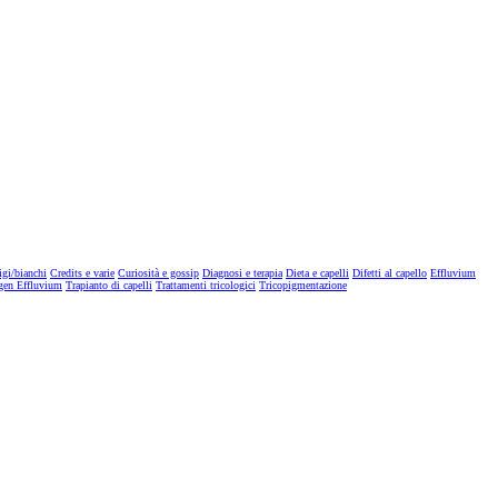
igi/bianchi
Credits e varie
Curiosità e gossip
Diagnosi e terapia
Dieta e capelli
Difetti al capello
Effluvium
gen Effluvium
Trapianto di capelli
Trattamenti tricologici
Tricopigmentazione