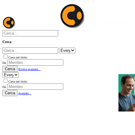
Cerca
Cerca nel titolo
Da:
Cerca
Ricerca avanzata...
Cerca nel titolo
Da:
Cerca
Avanzate...