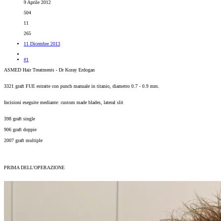
9 Aprile 2012
504
11
265
11 Dicembre 2013
#1
ASMED Hair Treatments - Dr Koray Erdogan
3321 graft FUE estratte con punch manuale in titanio, diametro 0.7 - 0.9 mm.
Incisioni eseguite mediante: custom made blades, lateral slit
398 graft single
906 graft doppie
2007 graft multiple
PRIMA DELL'OPERAZIONE