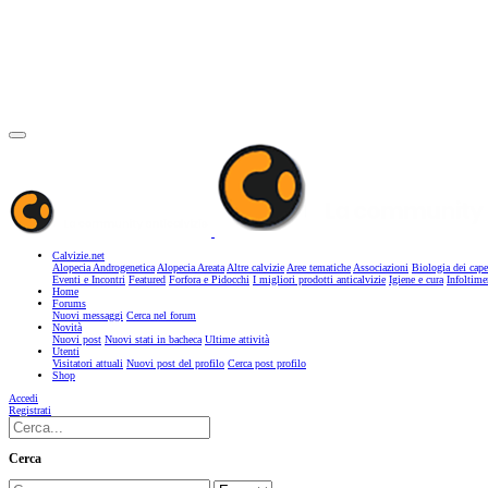
Calvizie.net
Alopecia Androgenetica
Alopecia Areata
Altre calvizie
Aree tematiche
Associazioni
Biologia dei cape
Eventi e Incontri
Featured
Forfora e Pidocchi
I migliori prodotti anticalvizie
Igiene e cura
Infoltime
Home
Forums
Nuovi messaggi
Cerca nel forum
Novità
Nuovi post
Nuovi stati in bacheca
Ultime attività
Utenti
Visitatori attuali
Nuovi post del profilo
Cerca post profilo
Shop
Accedi
Registrati
Cerca