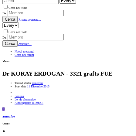
Cerca nel titolo
Da:
Cerca
Ricerca avanzata...
Cerca nel titolo
Da:
Cerca
Avanzate...
Nuovi messaggi
Cerca nel forum
Menu
Dr KORAY ERDOGAN - 3321 grafts FUE
Thread starter
asmedfue
Start date
11 Dicembre 2013
Forums
Le vie alternative
Autotrapianto di capelli
A
asmedfue
Utente