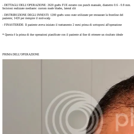
- DETTAGLI DELL'OPERAZIONE: 2620 grafts FUE estratte con punch manuale, diametro 0.6 - 0.8 mm.
Incisioni realizzate mediante: custom made blades, lateral slit
- DISTRIBUZIONE DEGLI INNESTI: 1200 grafts sono state utilizzate per restaurare la frontline del
paziente; 1420 per riempire il mid-scalp
- FINASTERIDE: Il paziente aveva iniziato il trattamento 2 mesi prima di sottoporsi all'operazione
* Questa è la prima di due operazioni pianificate con il paziente al fine di ottenere un risultato ideale
PRIMA DELL'OPERAZIONE