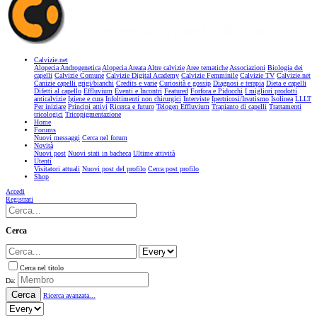
Calvizie.net
Alopecia Androgenetica
Alopecia Areata
Altre calvizie
Aree tematiche
Associazioni
Biologia dei
capelli
Calvizie Comune
Calvizie Digital Academy
Calvizie Femminile
Calvizie TV
Calvizie.net
Canizie capelli grigi/bianchi
Credits e varie
Curiosità e gossip
Diagnosi e terapia
Dieta e capelli
Difetti al capello
Effluvium
Eventi e Incontri
Featured
Forfora e Pidocchi
I migliori prodotti
anticalvizie
Igiene e cura
Infoltimenti non chirurgici
Interviste
Ipertricosi/Irsutismo
Isolinea
LLLT
Per iniziare
Principi attivi
Ricerca e futuro
Telogen Effluvium
Trapianto di capelli
Trattamenti
tricologici
Tricopigmentazione
Home
Forums
Nuovi messaggi
Cerca nel forum
Novità
Nuovi post
Nuovi stati in bacheca
Ultime attività
Utenti
Visitatori attuali
Nuovi post del profilo
Cerca post profilo
Shop
Accedi
Registrati
Cerca
Cerca nel titolo
Da:
Cerca
Ricerca avanzata...