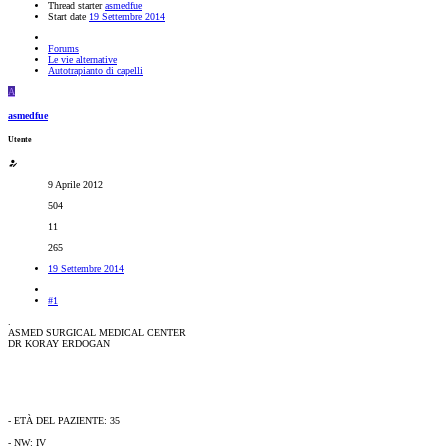
Thread starter
asmedfue
Start date
19 Settembre 2014
Forums
Le vie alternative
Autotrapianto di capelli
A
asmedfue
Utente
9 Aprile 2012
504
11
265
19 Settembre 2014
#1
.
ASMED SURGICAL MEDICAL CENTER
DR KORAY ERDOGAN
- ETÀ DEL PAZIENTE: 35
- NW: IV