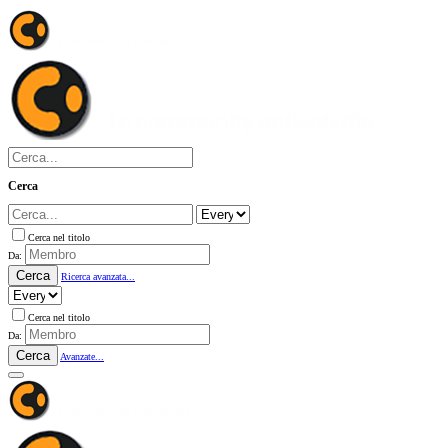
Cerca
Cerca nel titolo
Da:
Cerca
Ricerca avanzata...
Cerca nel titolo
Da:
Cerca
Avanzate...