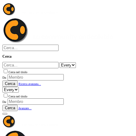
Cerca
Cerca nel titolo
Da:
Cerca
Ricerca avanzata...
Cerca nel titolo
Da:
Cerca
Avanzate...