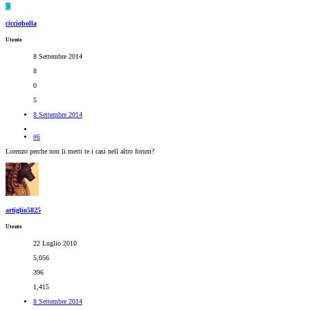
C
cicciobolla
Utente
8 Settembre 2014
8
0
5
8 Settembre 2014
#6
Lorenzo perche non li metti te i casi nell altro forum?
artiglio5825
Utente
22 Luglio 2010
5,056
396
1,415
8 Settembre 2014