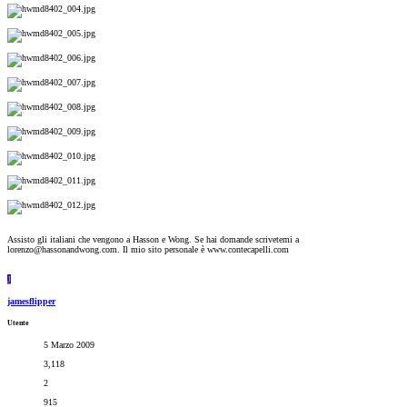
Assisto gli italiani che vengono a Hasson e Wong. Se hai domande scrivetemi a
lorenzo@hassonandwong.com. Il mio sito personale è www.contecapelli.com
J
jamesflipper
Utente
5 Marzo 2009
3,118
2
915