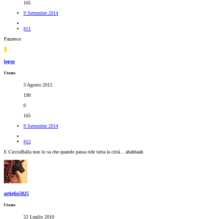
165
9 Settembre 2014
#11
Pazzesco
L
lopez
Utente
3 Agosto 2012
190
0
165
9 Settembre 2014
#12
E CiccioBalla non lo sa che quando passa ride tutta la città....ahahhaah
artiglio5825
Utente
22 Luglio 2010