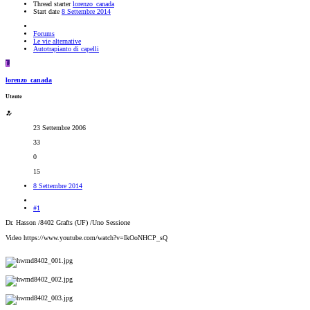
Thread starter
lorenzo_canada
Start date
8 Settembre 2014
Forums
Le vie alternative
Autotrapianto di capelli
L
lorenzo_canada
Utente
23 Settembre 2006
33
0
15
8 Settembre 2014
#1
Dr. Hasson /8402 Grafts (UF) /Uno Sessione
Video https://www.youtube.com/watch?v=IkOoNHCP_sQ