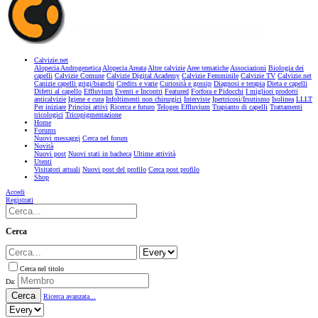
Calvizie.net
Alopecia Androgenetica
Alopecia Areata
Altre calvizie
Aree tematiche
Associazioni
Biologia dei
capelli
Calvizie Comune
Calvizie Digital Academy
Calvizie Femminile
Calvizie TV
Calvizie.net
Canizie capelli grigi/bianchi
Credits e varie
Curiosità e gossip
Diagnosi e terapia
Dieta e capelli
Difetti al capello
Effluvium
Eventi e Incontri
Featured
Forfora e Pidocchi
I migliori prodotti
anticalvizie
Igiene e cura
Infoltimenti non chirurgici
Interviste
Ipertricosi/Irsutismo
Isolinea
LLLT
Per iniziare
Principi attivi
Ricerca e futuro
Telogen Effluvium
Trapianto di capelli
Trattamenti
tricologici
Tricopigmentazione
Home
Forums
Nuovi messaggi
Cerca nel forum
Novità
Nuovi post
Nuovi stati in bacheca
Ultime attività
Utenti
Visitatori attuali
Nuovi post del profilo
Cerca post profilo
Shop
Accedi
Registrati
Cerca
Cerca nel titolo
Da:
Cerca
Ricerca avanzata...