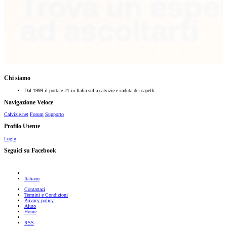
Chi siamo
Dal 1999 il portale #1 in Italia sulla calvizie e caduta dei capelli
Navigazione Veloce
Calvizie.net
Forum
Supporto
Profilo Utente
Login
Seguici su Facebook
Italiano
Contattaci
Termini e Condizioni
Privacy policy
Aiuto
Home
RSS