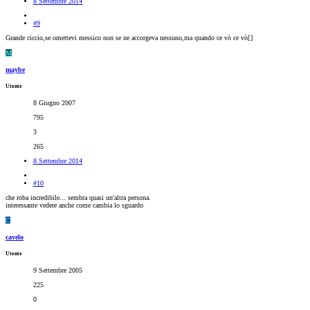
8 Settembre 2014
#9
Grande ciccio,se omettevi messico non se ne accorgeva nessuno,ma quando ce vò ce vò[
]
M
maybe
Utente
8 Giugno 2007
795
3
265
8 Settembre 2014
#10
che roba incredibile... sembra quasi un'altra persona.
interessante vedere anche come cambia lo sguardo
C
cavelo
Utente
9 Settembre 2005
225
0