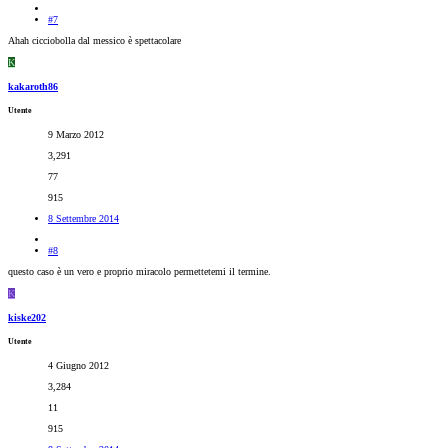
#7
Ahah cicciobolla dal messico è spettacolare
K
kakaroth86
Utente
9 Marzo 2012
3,291
77
915
8 Settembre 2014
#8
questo caso è un vero e proprio miracolo permettetemi il termine.
K
kiske202
Utente
4 Giugno 2012
3,284
11
915