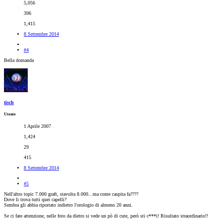
5,056
396
1,415
8 Settembre 2014
#4
Bella domanda
tisch
Utente
1 Aprile 2007
1,424
29
415
8 Settembre 2014
#5
Nell'altro topic 7.000 graft, stavolta 8.000...ma come caspita fa????
Dove li trova tutti quei capelli?
Sembra gli abbia riportato indietro l'orologio di almeno 20 anni.
Se ci fate attenzione, nelle foto da dietro si vede un pò di cute, però sti c***i! Risultato straordinario!!