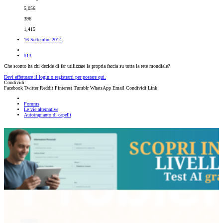
5,056
396
1,415
16 Settembre 2014
#13
Che sconto ha chi decide di far utilizzare la propria faccia su tutta la rete mondiale?
Devi effettuare il login o registrarti per postare qui.
Condividi:
Facebook
Twitter
Reddit
Pinterest
Tumblr
WhatsApp
Email
Condividi
Link
Forums
Le vie alternative
Autotrapianto di capelli