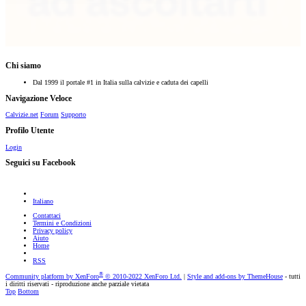
Chi siamo
Dal 1999 il portale #1 in Italia sulla calvizie e caduta dei capelli
Navigazione Veloce
Calvizie.net
Forum
Supporto
Profilo Utente
Login
Seguici su Facebook
Italiano
Contattaci
Termini e Condizioni
Privacy policy
Aiuto
Home
RSS
®
Community platform by XenForo
© 2010-2022 XenForo Ltd.
|
Style and add-ons by ThemeHouse
- tutti
i diritti riservati - riproduzione anche parziale vietata
Top
Bottom