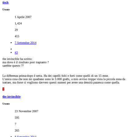
tisch
Utente
1 Aprile 2007
1,424
29
415
7 Settembre 2014
#3
the invincible ha scritto:
ma dove è il risultato post trapianto ?
sarebbe questo ??
La differenza prima-dopo è netta. Ha dei capelli folti e forti come quelli di un 15 enne.
L'unica cosa che non mi quadrano sono le 3.000 grafts, a mio avviso troppe vista la piccola zona da
trattare, ma forse ci vogliono davvero questi numeri per avere una densità pazzesca come quella.
T
the invincible
Utente
23 Novembre 2007
595
7
265
8 Settembre 2014