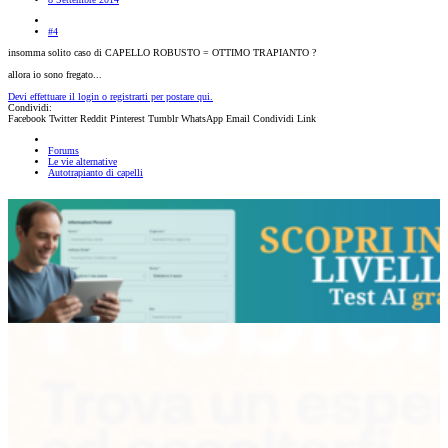
#4
insomma solito caso di CAPELLO ROBUSTO = OTTIMO TRAPIANTO ?
allora io sono fregato...
Devi effettuare il login o registrarti per postare qui.
Condividi:
Facebook
Twitter
Reddit
Pinterest
Tumblr
WhatsApp
Email
Condividi
Link
Forums
Le vie alternative
Autotrapianto di capelli