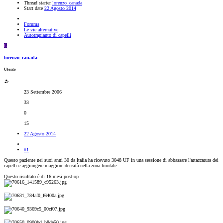
Thread starter
lorenzo_canada
Start date
22 Agosto 2014
Forums
Le vie alternative
Autotrapianto di capelli
L
lorenzo_canada
Utente
23 Settembre 2006
33
0
15
22 Agosto 2014
#1
Questo paziente nei suoi anni 30 da Italia ha ricevuto 3048 UF in una sessione di abbassare l'attaccatura dei
capelli e aggiungere maggiore densità nella zona frontale.
Questo risultato è di 16 mesi post-op