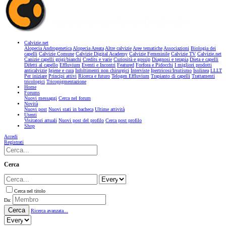
Calvizie.net
Alopecia Androgenetica
Alopecia Areata
Altre calvizie
Aree tematiche
Associazioni
Biologia dei
capelli
Calvizie Comune
Calvizie Digital Academy
Calvizie Femminile
Calvizie TV
Calvizie.net
Canizie capelli grigi/bianchi
Credits e varie
Curiosità e gossip
Diagnosi e terapia
Dieta e capelli
Difetti al capello
Effluvium
Eventi e Incontri
Featured
Forfora e Pidocchi
I migliori prodotti
anticalvizie
Igiene e cura
Infoltimenti non chirurgici
Interviste
Ipertricosi/Irsutismo
Isolinea
LLLT
Per iniziare
Principi attivi
Ricerca e futuro
Telogen Effluvium
Trapianto di capelli
Trattamenti
tricologici
Tricopigmentazione
Home
Forums
Nuovi messaggi
Cerca nel forum
Novità
Nuovi post
Nuovi stati in bacheca
Ultime attività
Utenti
Visitatori attuali
Nuovi post del profilo
Cerca post profilo
Shop
Accedi
Registrati
Cerca
Cerca nel titolo
Da:
Cerca
Ricerca avanzata...