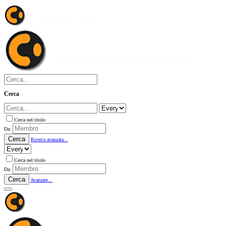
Cerca
Cerca nel titolo
Da:
Cerca
Ricerca avanzata...
Cerca nel titolo
Da:
Cerca
Avanzate...