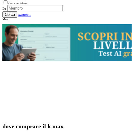
Cerca nel titolo
Da:
Cerca
Avanzate...
Menu
dove comprare il k max