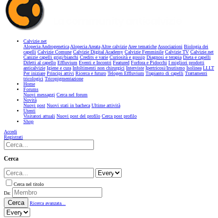
Calvizie.net
Alopecia Androgenetica
Alopecia Areata
Altre calvizie
Aree tematiche
Associazioni
Biologia dei
capelli
Calvizie Comune
Calvizie Digital Academy
Calvizie Femminile
Calvizie TV
Calvizie.net
Canizie capelli grigi/bianchi
Credits e varie
Curiosità e gossip
Diagnosi e terapia
Dieta e capelli
Difetti al capello
Effluvium
Eventi e Incontri
Featured
Forfora e Pidocchi
I migliori prodotti
anticalvizie
Igiene e cura
Infoltimenti non chirurgici
Interviste
Ipertricosi/Irsutismo
Isolinea
LLLT
Per iniziare
Principi attivi
Ricerca e futuro
Telogen Effluvium
Trapianto di capelli
Trattamenti
tricologici
Tricopigmentazione
Home
Forums
Nuovi messaggi
Cerca nel forum
Novità
Nuovi post
Nuovi stati in bacheca
Ultime attività
Utenti
Visitatori attuali
Nuovi post del profilo
Cerca post profilo
Shop
Accedi
Registrati
Cerca
Cerca nel titolo
Da:
Cerca
Ricerca avanzata...