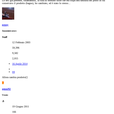
Lo feci già presente, chiamandoli, la tizia al telefono disse che era colpa dell'umidità nel posto in cui
conservavo il prodotto (bagno), ho cambiato, ed è stato lo stesso...
proxy
Amministratore
Staff
12 Febbraio 2003
59,396
9,582
2,015
16 Aprile 2014
#4
Allora cambia prodotto[
]
G
genni92
Utente
19 Giugno 2011
166