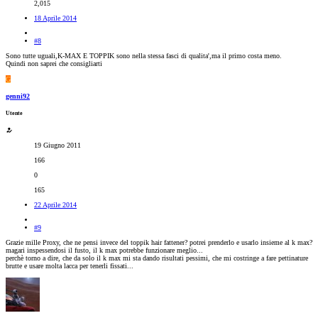
2,015
18 Aprile 2014
#8
Sono tutte uguali,K-MAX E TOPPIK sono nella stessa fasci di qualita',ma il primo costa meno.
Quindi non saprei che consigliarti
G
genni92
Utente
19 Giugno 2011
166
0
165
22 Aprile 2014
#9
Grazie mille Proxy, che ne pensi invece del toppik hair fattener? potrei prenderlo e usarlo insieme al k max?
magari inspessendosi il fusto, il k max potrebbe funzionare meglio...
perchè torno a dire, che da solo il k max mi sta dando risultati pessimi, che mi costringe a fare pettinature
brutte e usare molta lacca per tenerli fissati...