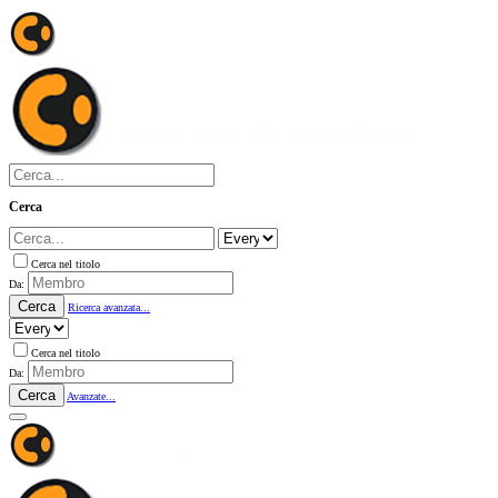
Cerca
Cerca nel titolo
Da:
Cerca
Ricerca avanzata...
Cerca nel titolo
Da:
Cerca
Avanzate...