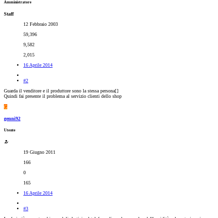
Amministratore
Staff
12 Febbraio 2003
59,396
9,582
2,015
16 Aprile 2014
#2
Guarda il venditore e il produttore sono la stessa persona[
]
Quindi fai presente il problema al servizio clienti dello shop
G
genni92
Utente
19 Giugno 2011
166
0
165
16 Aprile 2014
#3