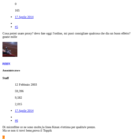
0
165
17 Aprile 2014
#5
Cosa potrei usare proxy? devo fare oggi l'ordine, mi puoi consigliare qualcosa che dia un buon effetto?
grazie mille
proxy
Amministratore
Staff
12 Febbraio 2003
59,396
9,582
2,015
17 Aprile 2014
#6
Di microfibre ce ne sono molte,la linea Kmax e'ottima per qualita'e prezzo.
Ma se non ti trovi bene,prova il Toppik
G