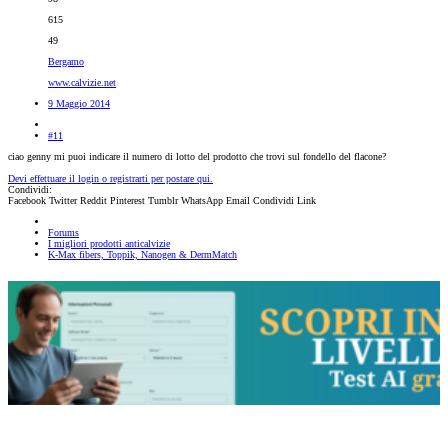
615
49
Bergamo
www.calvizie.net
9 Maggio 2014
#11
ciao genny mi puoi indicare il numero di lotto del prodotto che trovi sul fondello del flacone?
Devi effettuare il login o registrarti per postare qui.
Condividi:
Facebook
Twitter
Reddit
Pinterest
Tumblr
WhatsApp
Email
Condividi
Link
Forums
I migliori prodotti anticalvizie
K-Max fibers, Toppik, Nanogen & DermMatch