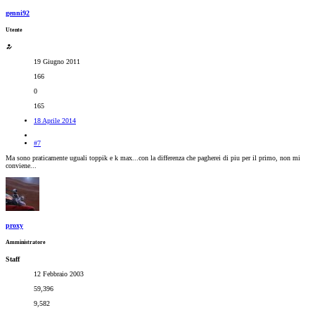
genni92
Utente
19 Giugno 2011
166
0
165
18 Aprile 2014
#7
Ma sono praticamente uguali toppik e k max...con la differenza che pagherei di piu per il primo, non mi
conviene...
proxy
Amministratore
Staff
12 Febbraio 2003
59,396
9,582