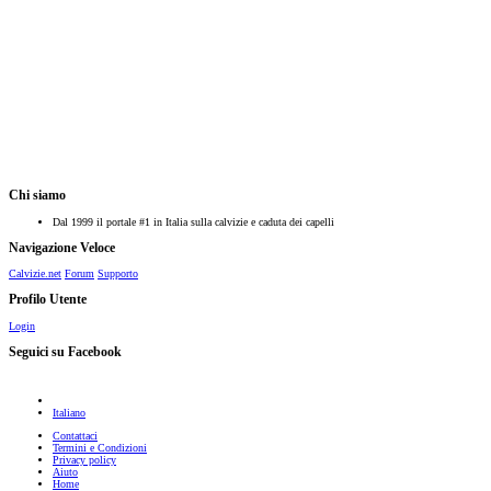
Chi siamo
Dal 1999 il portale #1 in Italia sulla calvizie e caduta dei capelli
Navigazione Veloce
Calvizie.net
Forum
Supporto
Profilo Utente
Login
Seguici su Facebook
Italiano
Contattaci
Termini e Condizioni
Privacy policy
Aiuto
Home