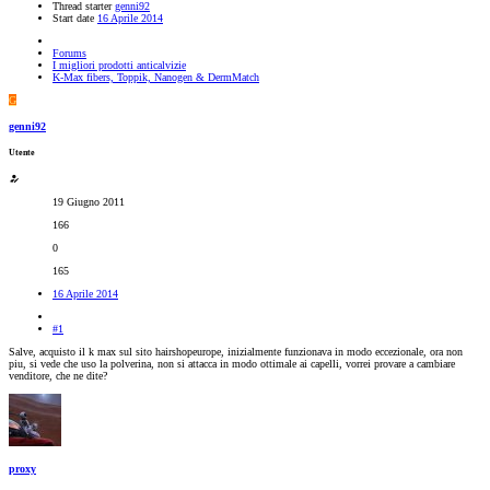
Thread starter
genni92
Start date
16 Aprile 2014
Forums
I migliori prodotti anticalvizie
K-Max fibers, Toppik, Nanogen & DermMatch
G
genni92
Utente
19 Giugno 2011
166
0
165
16 Aprile 2014
#1
Salve, acquisto il k max sul sito hairshopeurope, inizialmente funzionava in modo eccezionale, ora non
piu, si vede che uso la polverina, non si attacca in modo ottimale ai capelli, vorrei provare a cambiare
venditore, che ne dite?
proxy