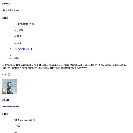
proxy
Amministratore
Staff
12 Febbraio 2003
59,396
9,582
2,015
22 Aprile 2014
#10
Il prodotto indicato,non e' che ti faccia diventare il fusto enorme,al massimo lo rende un'po' piu'grosso.
Magari assieme puoi attenere un'effetto migliore,dovresti solo porovare
ciauz[
]
ieson
Amministratore
Staff
31 Gennaio 2003
1,941
98