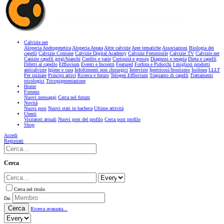
Calvizie.net
Alopecia Androgenetica
Alopecia Areata
Altre calvizie
Aree tematiche
Associazioni
Biologia dei
capelli
Calvizie Comune
Calvizie Digital Academy
Calvizie Femminile
Calvizie TV
Calvizie.net
Canizie capelli grigi/bianchi
Credits e varie
Curiosità e gossip
Diagnosi e terapia
Dieta e capelli
Difetti al capello
Effluvium
Eventi e Incontri
Featured
Forfora e Pidocchi
I migliori prodotti
anticalvizie
Igiene e cura
Infoltimenti non chirurgici
Interviste
Ipertricosi/Irsutismo
Isolinea
LLLT
Per iniziare
Principi attivi
Ricerca e futuro
Telogen Effluvium
Trapianto di capelli
Trattamenti
tricologici
Tricopigmentazione
Home
Forums
Nuovi messaggi
Cerca nel forum
Novità
Nuovi post
Nuovi stati in bacheca
Ultime attività
Utenti
Visitatori attuali
Nuovi post del profilo
Cerca post profilo
Shop
Accedi
Registrati
Cerca
Cerca nel titolo
Da:
Cerca
Ricerca avanzata...