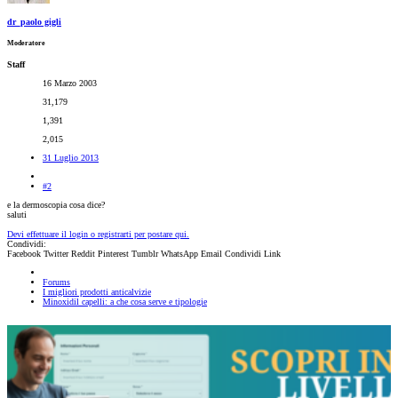
dr_paolo gigli
Moderatore
Staff
16 Marzo 2003
31,179
1,391
2,015
31 Luglio 2013
#2
e la dermoscopia cosa dice?
saluti
Devi effettuare il login o registrarti per postare qui.
Condividi:
Facebook
Twitter
Reddit
Pinterest
Tumblr
WhatsApp
Email
Condividi
Link
Forums
I migliori prodotti anticalvizie
Minoxidil capelli: a che cosa serve e tipologie