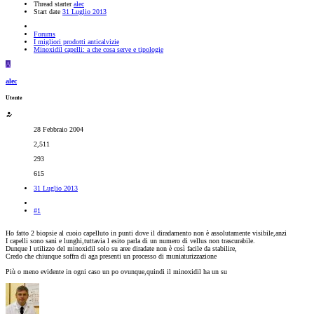
Thread starter
alec
Start date
31 Luglio 2013
Forums
I migliori prodotti anticalvizie
Minoxidil capelli: a che cosa serve e tipologie
A
alec
Utente
28 Febbraio 2004
2,511
293
615
31 Luglio 2013
#1
Ho fatto 2 biopsie al cuoio capelluto in punti dove il diradamento non è assolutamente visibile,anzi
I capelli sono sani e lunghi,tuttavia l esito parla di un numero di vellus non trascurabile.
Dunque l utilizzo del minoxidil solo su aree diradate non è così facile da stabilire,
Credo che chiunque soffra di aga presenti un processo di muniaturizzazione
Più o meno evidente in ogni caso un po ovunque,quindi il minoxidil ha un su