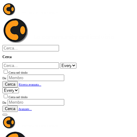
Cerca
Cerca nel titolo
Da:
Cerca
Ricerca avanzata...
Cerca nel titolo
Da:
Cerca
Avanzate...