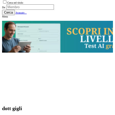
Cerca nel titolo
Da:
Cerca
Avanzate...
Menu
dott gigli