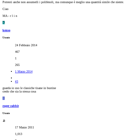
Potresti anche non assumerli i polifenoli, ma comunque è meglio una quantità simile che niente.
Ciao
MA - r l i n
K
kenso
Utente
24 Febbraio 2014
467
1
265
1 Marzo 2014
#3
guarda io uso le classiche tisane in bustine
credo che sia la stessa cosa
R
roger rabbit
Utente
17 Marzo 2011
1,013