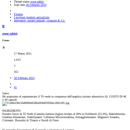
Thread starter
roger rabbit
Start date
28 Febbraio 2014
Forums
I migliori prodotti anticalvizie
Integratori, estratti naturali, vitamine & Co.
R
roger rabbit
Utente
17 Marzo 2011
1,013
2
415
28 Febbraio 2014
#1
Salve.
Ho acquistato al supermercato il Tè verde in compresse dell'angelica istituto erboristico AL COSTO DI 4€
x 40 capsule
INGREDIENTI:
Estratto Secco di Tè Verde (Camelia sinensis-foglie) titolato al 40% in Polifenoli (53,3%), Maltodestrine,
Gelatina Alimentare, Stabilizzante: Cellulosa Microcristallina, Antiagglomerante: Magnesio Stearato,
Coloranti: Biossido di Titanio e Ossidi di Ferro.
Si consiglia l'assunzione di 2 capsule a colazione e 2 a pranzo.