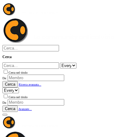
Cerca
Cerca nel titolo
Da:
Cerca
Ricerca avanzata...
Cerca nel titolo
Da:
Cerca
Avanzate...