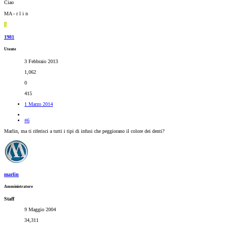
Ciao
MA - r l i n
1
1981
Utente
3 Febbraio 2013
1,062
0
415
1 Marzo 2014
#6
Marlin, ma ti riferisci a tutti i tipi di infusi che peggiorano il colore dei denti?
marlin
Amministratore
Staff
9 Maggio 2004
34,311