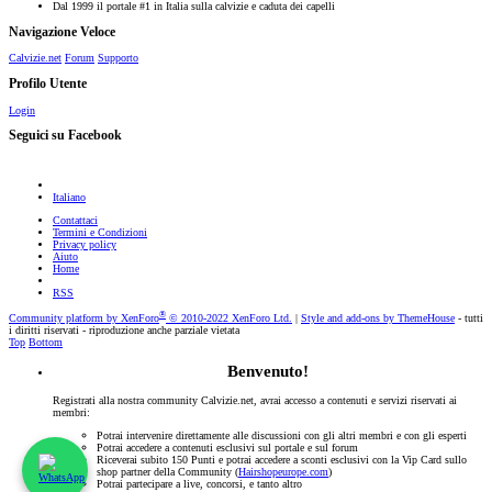
Dal 1999 il portale #1 in Italia sulla calvizie e caduta dei capelli
Navigazione Veloce
Calvizie.net
Forum
Supporto
Profilo Utente
Login
Seguici su Facebook
Italiano
Contattaci
Termini e Condizioni
Privacy policy
Aiuto
Home
RSS
®
Community platform by XenForo
© 2010-2022 XenForo Ltd.
|
Style and add-ons by ThemeHouse
- tutti
i diritti riservati - riproduzione anche parziale vietata
Top
Bottom
Benvenuto!
Registrati alla nostra community Calvizie.net, avrai accesso a contenuti e servizi riservati ai
membri:
Potrai intervenire direttamente alle discussioni con gli altri membri e con gli esperti
Potrai accedere a contenuti esclusivi sul portale e sul forum
Riceverai subito 150 Punti e potrai accedere a sconti esclusivi con la Vip Card sullo
shop partner della Community (
Hairshopeurope.com
)
Potrai partecipare a live, concorsi, e tanto altro