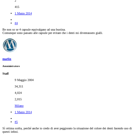
2
415
1 Marzo 2014
#4
Be non so se 4 capsule equivalgano ad una bustina.
Comunque sono passato alle capsule per evitare che i denti mi diventassero gialli.
marlin
Amministratore
Staff
9 Maggio 2004
34,311
4,024
2,015
Milano
1 Marzo 2014
#5
Sì ottima scelta, perché anche io credo di aver peggiorato la situazione del colore dei denti facendo uso di
questi infusi.