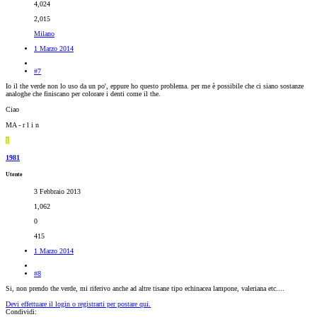
4,024
2,015
Milano
1 Marzo 2014
#7
Io il the verde non lo uso da un po', eppure ho questo problema. per me è possibile che ci siano sostanze
analoghe che finiscano per colorare i denti come il the.
Ciao
MA - r l i n
1
1981
Utente
3 Febbraio 2013
1,062
0
415
1 Marzo 2014
#8
Si, non prendo the verde, mi riferivo anche ad altre tisane tipo echinacea lampone, valeriana etc....
Devi effettuare il login o registrarti per postare qui.
Condividi: