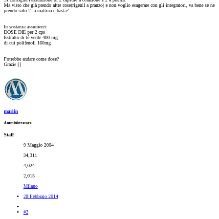
Ma visto che già prendo altre cose(rigenil a pranzo) e non voglio esagerare con gli integratori, va bene se ne
prendo solo 2 la mattina e basta?
In sostanza assumerei:
DOSE DIE per 2 cps
Estratto di tè verde 400 mg
di cui polifenoli 160mg
Potrebbe andare come dose?
Grazie [
]
marlin
Amministratore
Staff
9 Maggio 2004
34,311
4,024
2,015
Milano
28 Febbraio 2014
#2