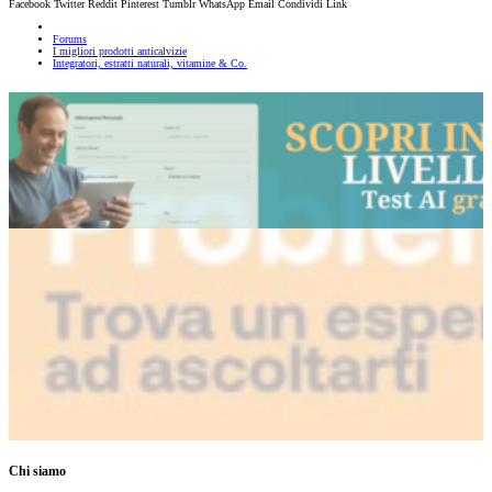
Facebook
Twitter
Reddit
Pinterest
Tumblr
WhatsApp
Email
Condividi
Link
Forums
I migliori prodotti anticalvizie
Integratori, estratti naturali, vitamine & Co.
Chi siamo