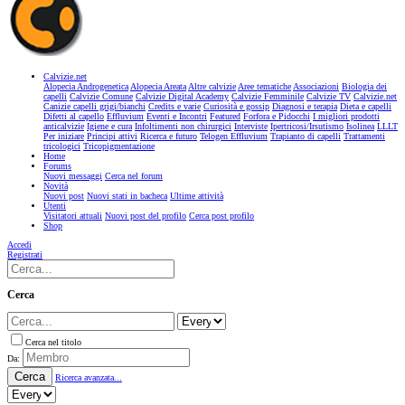
Calvizie.net
Alopecia Androgenetica
Alopecia Areata
Altre calvizie
Aree tematiche
Associazioni
Biologia dei
capelli
Calvizie Comune
Calvizie Digital Academy
Calvizie Femminile
Calvizie TV
Calvizie.net
Canizie capelli grigi/bianchi
Credits e varie
Curiosità e gossip
Diagnosi e terapia
Dieta e capelli
Difetti al capello
Effluvium
Eventi e Incontri
Featured
Forfora e Pidocchi
I migliori prodotti
anticalvizie
Igiene e cura
Infoltimenti non chirurgici
Interviste
Ipertricosi/Irsutismo
Isolinea
LLLT
Per iniziare
Principi attivi
Ricerca e futuro
Telogen Effluvium
Trapianto di capelli
Trattamenti
tricologici
Tricopigmentazione
Home
Forums
Nuovi messaggi
Cerca nel forum
Novità
Nuovi post
Nuovi stati in bacheca
Ultime attività
Utenti
Visitatori attuali
Nuovi post del profilo
Cerca post profilo
Shop
Accedi
Registrati
Cerca
Cerca nel titolo
Da:
Cerca
Ricerca avanzata...