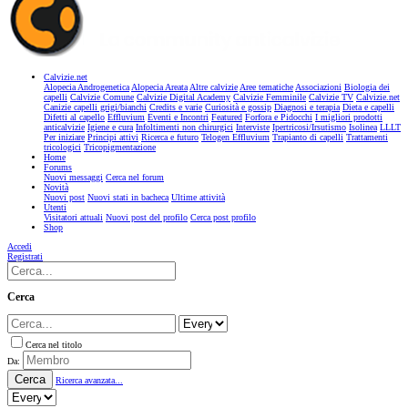
Calvizie.net
Alopecia Androgenetica
Alopecia Areata
Altre calvizie
Aree tematiche
Associazioni
Biologia dei
capelli
Calvizie Comune
Calvizie Digital Academy
Calvizie Femminile
Calvizie TV
Calvizie.net
Canizie capelli grigi/bianchi
Credits e varie
Curiosità e gossip
Diagnosi e terapia
Dieta e capelli
Difetti al capello
Effluvium
Eventi e Incontri
Featured
Forfora e Pidocchi
I migliori prodotti
anticalvizie
Igiene e cura
Infoltimenti non chirurgici
Interviste
Ipertricosi/Irsutismo
Isolinea
LLLT
Per iniziare
Principi attivi
Ricerca e futuro
Telogen Effluvium
Trapianto di capelli
Trattamenti
tricologici
Tricopigmentazione
Home
Forums
Nuovi messaggi
Cerca nel forum
Novità
Nuovi post
Nuovi stati in bacheca
Ultime attività
Utenti
Visitatori attuali
Nuovi post del profilo
Cerca post profilo
Shop
Accedi
Registrati
Cerca
Cerca nel titolo
Da:
Cerca
Ricerca avanzata...