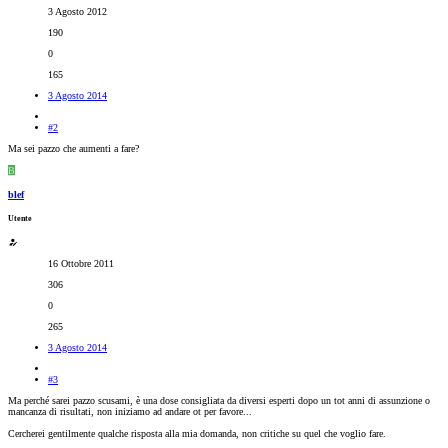
3 Agosto 2012
190
0
165
3 Agosto 2014
#2
Ma sei pazzo che aumenti a fare?
B
blef
Utente
16 Ottobre 2011
306
0
265
3 Agosto 2014
#3
Ma perché sarei pazzo scusami, è una dose consigliata da diversi esperti dopo un tot anni di assunzione o
mancanza di risultati, non iniziamo ad andare ot per favore...
Cercherei gentilmente qualche risposta alla mia domanda, non critiche su quel che voglio fare.