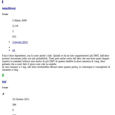
J
jamesflipper
Utente
5 Marzo 2009
3,118
2
915
3 Agosto 2014
#4
Fina è dose dipendente, ma lo sono anche i side. Quindi se da un lato sopprimeresti più DHT, dall'altro
potresti riscontrare sides con più probabilità. Tieni però anche conto del fatto che una dose quasi doppia
rispetto la standard inibisce non molto di più DHT di quanto farebbe la dose canonica di 1mg; direi
pertanto che a conti fatti il gioco non vale la candela.
In caso tornassi a 1 mg, tale dose risulterebbe efficace tanto quanto prima, io comunque ti consiglierei di
rimanere a 1mg.
B
blef
Utente
16 Ottobre 2011
306
0