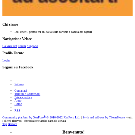
Chi siamo
Dal 1999 il portale #1 in Italia sulla calvizie e caduta dei capelli
Navigazione Veloce
Calvizie.net
Forum
Supporto
Profilo Utente
Login
Seguici su Facebook
Italiano
Contattaci
Termini e Condizioni
Privacy policy
Aiuto
Home
RSS
®
Community platform by XenForo
© 2010-2022 XenForo Ltd.
|
Style and add-ons by ThemeHouse
- tutti
i diritti riservati - riproduzione anche parziale vietata
Top
Bottom
Benvenuto!