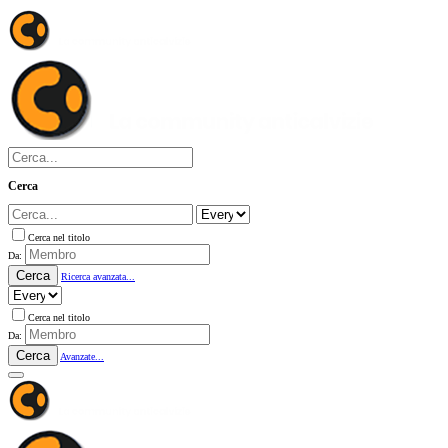
Cerca
Cerca nel titolo
Da:
Cerca
Ricerca avanzata...
Cerca nel titolo
Da:
Cerca
Avanzate...