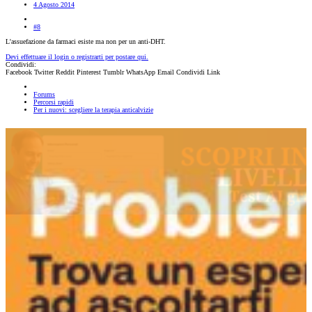
4 Agosto 2014
#8
L'assuefazione da farmaci esiste ma non per un anti-DHT.
Devi effettuare il login o registrarti per postare qui.
Condividi:
Facebook
Twitter
Reddit
Pinterest
Tumblr
WhatsApp
Email
Condividi
Link
Forums
Percorsi rapidi
Per i nuovi: scegliere la terapia anticalvizie