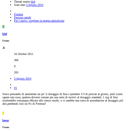
Thread starter
blef
Start date
3 Agosto 2014
Forums
Percorsi rapidi
Per i nuovi: scegliere la terapia anticalvizie
B
blef
Utente
16 Ottobre 2011
306
0
265
3 Agosto 2014
#1
Stavo pensando di aumentare un po' il dosaggio di fina e prendere 1/3 di proscar al giorno, però vorrei
sapere una cosa; qualora dovessi tornare per una serie di motivi al dosaggio standard, 1 mg di fina
risulterebbe comunque efficace allo stesso modo, o ci sarebbe una sorta di assuefazione al dosaggio più
alto,perdendo così un Po di Potenza?
L
lopez
Utente