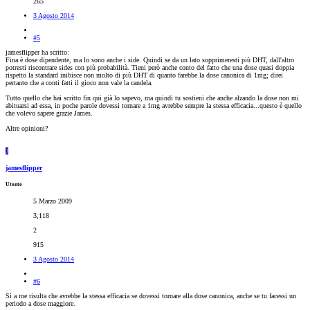
265
3 Agosto 2014
#5
jamesflipper ha scritto:
Fina è dose dipendente, ma lo sono anche i side. Quindi se da un lato sopprimeresti più DHT, dall'altro
potresti riscontrare sides con più probabilità. Tieni però anche conto del fatto che una dose quasi doppia
rispetto la standard inibisce non molto di più DHT di quanto farebbe la dose canonica di 1mg; direi
pertanto che a conti fatti il gioco non vale la candela.
Tutto quello che hai scritto fin qui già lo sapevo, ma quindi tu sostieni che anche alzando la dose non mi
abituarsi ad essa, in poche parole dovessi tornare a 1mg avrebbe sempre la stessa efficacia...questo è quello
che volevo sapere grazie James.
Altre opinioni?
J
jamesflipper
Utente
5 Marzo 2009
3,118
2
915
3 Agosto 2014
#6
Sì a me risulta che avrebbe la stessa efficacia se dovessi tornare alla dose canonica, anche se tu facessi un
periodo a dose maggiore.