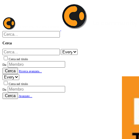
Cerca
Cerca nel titolo
Da:
Cerca
Ricerca avanzata...
Cerca nel titolo
Da:
Cerca
Avanzate...