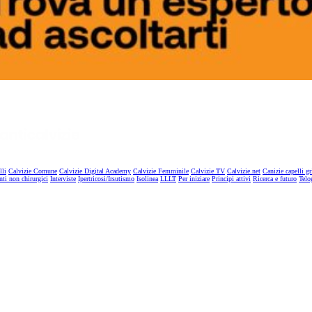
lli
Calvizie Comune
Calvizie Digital Academy
Calvizie Femminile
Calvizie TV
Calvizie.net
Canizie capelli gr
nti non chirurgici
Interviste
Ipertricosi/Irsutismo
Isolinea
LLLT
Per iniziare
Principi attivi
Ricerca e futuro
Telo