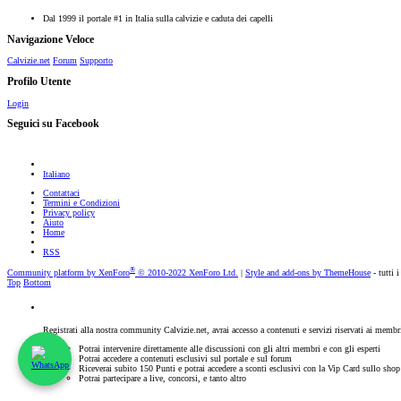
Dal 1999 il portale #1 in Italia sulla calvizie e caduta dei capelli
Navigazione Veloce
Calvizie.net
Forum
Supporto
Profilo Utente
Login
Seguici su Facebook
Italiano
Contattaci
Termini e Condizioni
Privacy policy
Aiuto
Home
RSS
®
Community platform by XenForo
© 2010-2022 XenForo Ltd.
|
Style and add-ons by ThemeHouse
- tutti i
Top
Bottom
Registrati alla nostra community Calvizie.net, avrai accesso a contenuti e servizi riservati ai membr
Potrai intervenire direttamente alle discussioni con gli altri membri e con gli esperti
Potrai accedere a contenuti esclusivi sul portale e sul forum
Riceverai subito 150 Punti e potrai accedere a sconti esclusivi con la Vip Card sullo sho
Potrai partecipare a live, concorsi, e tanto altro