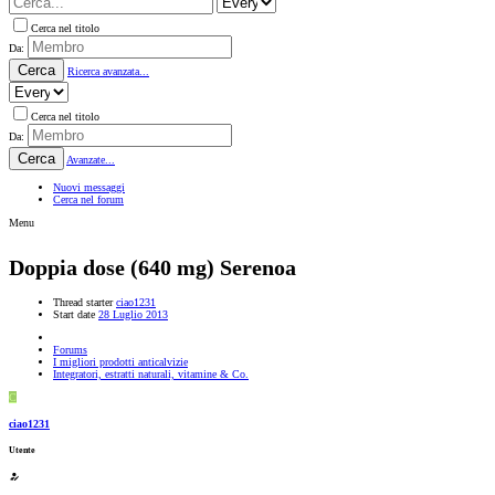
Cerca nel titolo
Da:
Cerca
Ricerca avanzata...
Cerca nel titolo
Da:
Cerca
Avanzate...
Nuovi messaggi
Cerca nel forum
Menu
Doppia dose (640 mg) Serenoa
Thread starter
ciao1231
Start date
28 Luglio 2013
Forums
I migliori prodotti anticalvizie
Integratori, estratti naturali, vitamine & Co.
C
ciao1231
Utente