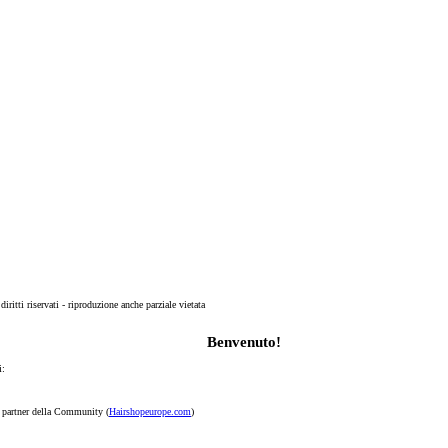
 diritti riservati - riproduzione anche parziale vietata
Benvenuto!
i:
p partner della Community (
Hairshopeurope.com
)
Registrati Subito