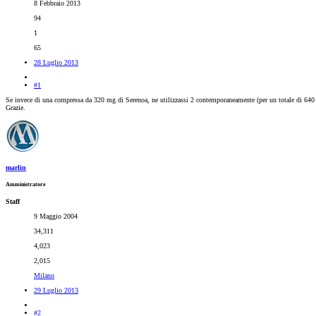
8 Febbraio 2013
94
1
65
28 Luglio 2013
#1
Se invece di una compressa da 320 mg di Serenoa, ne utilizzassi 2 contemporaneamente (per un totale di 640 
Grazie.
marlin
Amministratore
Staff
9 Maggio 2004
34,311
4,023
2,015
Milano
29 Luglio 2013
#2