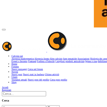
Calvizie.net
Alopecia Androgenetica
Alopecia Areata
Altre calvizie
Aree tematiche
Associazioni
Biologia dei cape
Eventi e Incontri
Featured
Forfora e Pidocchi
I migliori prodotti anticalvizie
Igiene e cura
Infoltime
Home
Forums
Nuovi messaggi
Cerca nel forum
Novità
Nuovi post
Nuovi stati in bacheca
Ultime attività
Utenti
Visitatori attuali
Nuovi post del profilo
Cerca post profilo
Shop
Accedi
Registrati
Cerca