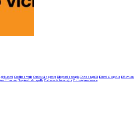
igi/bianchi
Credits e varie
Curiosità e gossip
Diagnosi e terapia
Dieta e capelli
Difetti al capello
Effluvium
gen Effluvium
Trapianto di capelli
Trattamenti tricologici
Tricopigmentazione