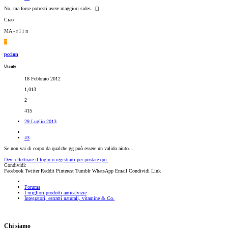
No, ma forse potresti avere maggiori sides...[
]
Ciao
MA - r l i n
P
pccion
Utente
18 Febbraio 2012
1,013
2
415
29 Luglio 2013
#3
Se non vai di corpo da qualche gg può essere un valido aiuto. .
Devi effettuare il login o registrarti per postare qui.
Condividi:
Facebook
Twitter
Reddit
Pinterest
Tumblr
WhatsApp
Email
Condividi
Link
Forums
I migliori prodotti anticalvizie
Integratori, estratti naturali, vitamine & Co.
Chi siamo