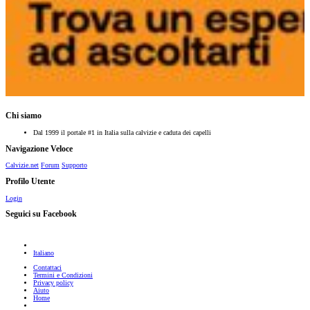
Chi siamo
Dal 1999 il portale #1 in Italia sulla calvizie e caduta dei capelli
Navigazione Veloce
Calvizie.net
Forum
Supporto
Profilo Utente
Login
Seguici su Facebook
Italiano
Contattaci
Termini e Condizioni
Privacy policy
Aiuto
Home