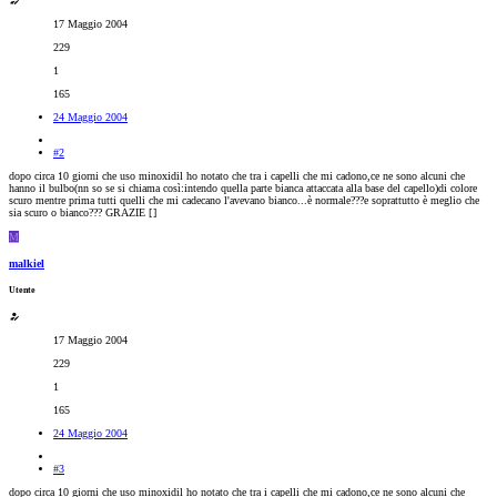
17 Maggio 2004
229
1
165
24 Maggio 2004
#2
dopo circa 10 giorni che uso minoxidil ho notato che tra i capelli che mi cadono,ce ne sono alcuni che
hanno il bulbo(nn so se si chiama così:intendo quella parte bianca attaccata alla base del capello)di colore
scuro mentre prima tutti quelli che mi cadecano l'avevano bianco...è normale???e soprattutto è meglio che
sia scuro o bianco??? GRAZIE [
]
M
malkiel
Utente
17 Maggio 2004
229
1
165
24 Maggio 2004
#3
dopo circa 10 giorni che uso minoxidil ho notato che tra i capelli che mi cadono,ce ne sono alcuni che