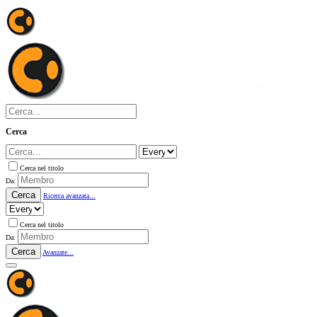
Cerca
Cerca nel titolo
Da:
Cerca
Ricerca avanzata...
Cerca nel titolo
Da:
Cerca
Avanzate...