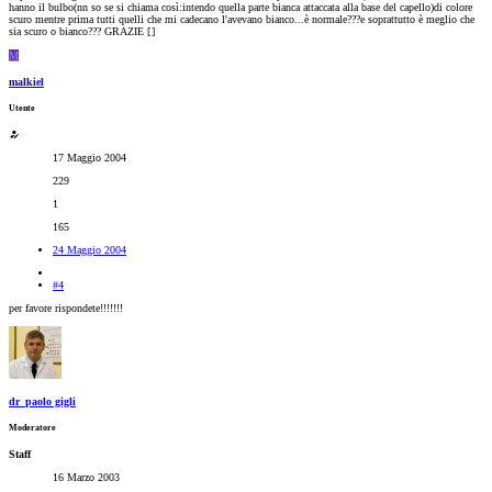
hanno il bulbo(nn so se si chiama così:intendo quella parte bianca attaccata alla base del capello)di colore
scuro mentre prima tutti quelli che mi cadecano l'avevano bianco...è normale???e soprattutto è meglio che
sia scuro o bianco??? GRAZIE [
]
M
malkiel
Utente
17 Maggio 2004
229
1
165
24 Maggio 2004
#4
per favore rispondete!!!!!!!
dr_paolo gigli
Moderatore
Staff
16 Marzo 2003