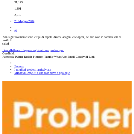
31,179
1,391
2,015
25 Maggio 2004
#5
Non significa niente sono 2 tipi di capelli diversi anageni e telogeni, nel tuo caso e' normale che si
verifichi.
saluti
Devi effettuare il login o registrarti per postare qui.
Condividi:
Facebook
Twitter
Reddit
Pinterest
Tumblr
WhatsApp
Email
Condividi
Link
Forums
I migliori prodotti anticalvizie
Minoxidil capelli: a che cosa serve e tipologie