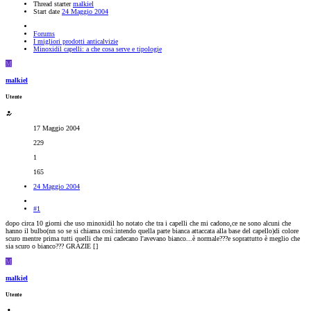
Thread starter
malkiel
Start date
24 Maggio 2004
Forums
I migliori prodotti anticalvizie
Minoxidil capelli: a che cosa serve e tipologie
M
malkiel
Utente
17 Maggio 2004
229
1
165
24 Maggio 2004
#1
dopo circa 10 giorni che uso minoxidil ho notato che tra i capelli che mi cadono,ce ne sono alcuni che
hanno il bulbo(nn so se si chiama così:intendo quella parte bianca attaccata alla base del capello)di colore
scuro mentre prima tutti quelli che mi cadecano l'avevano bianco...è normale???e soprattutto è meglio che
sia scuro o bianco??? GRAZIE [
]
M
malkiel
Utente