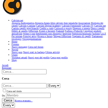
Calvizie.net
Alopecia Androgenetica
Alopecia Areata
Altre calvizie
Aree tematiche
Associazioni
Biologia dei
capelli
Calvizie Comune
Calvizie Digital Academy
Calvizie Femminile
Calvizie TV
Calvizie.net
Canizie capelli grigi/bianchi
Credits e varie
Curiosità e gossip
Diagnosi e terapia
Dieta e capelli
Difetti al capello
Effluvium
Eventi e Incontri
Featured
Forfora e Pidocchi
I migliori prodotti
anticalvizie
Igiene e cura
Infoltimenti non chirurgici
Interviste
Ipertricosi/Irsutismo
Isolinea
LLLT
Per iniziare
Principi attivi
Ricerca e futuro
Telogen Effluvium
Trapianto di capelli
Trattamenti
tricologici
Tricopigmentazione
Home
Forums
Nuovi messaggi
Cerca nel forum
Novità
Nuovi post
Nuovi stati in bacheca
Ultime attività
Utenti
Visitatori attuali
Nuovi post del profilo
Cerca post profilo
Shop
Accedi
Registrati
Cerca
Cerca nel titolo
Da:
Cerca
Ricerca avanzata...