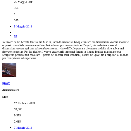
26 Maggio 2011
754
1
265
5 Maggio 2013
#3
Io invece ne ho beccate tantissime Marlin, facendo ricerce su Google finisco su discussioni vecchie ma tutte
o quasi irrimediabilmente cancellate. Ieri ad esempio cercavo info sull'equol, della decina scarsa di
discussioni trovate qui una sola era buona (e mi viene difficile pensare che nessuna delle altre abbia mai
ricevuto risposta). Poi ho risolto il vuoto grazie agli immensi forum in lingua inglese ma rimane pur
sempre un peccato non ascoltare il parere dei mostri sacri iesoniani, alcuni dei quali tra i migliori al mondo
per competenza ed esperienza.
proxy
Amministratore
Staff
12 Febbraio 2003
59,388
9,575
2,015
7 Maggio 2013