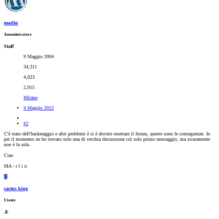
marlin
Amministratore
Staff
9 Maggio 2004
34,311
4,023
2,015
Milano
4 Maggio 2013
#2
C'è stato dell'hackeraggio e altri problemi è si è dovuto resettare il forum, queste sono le conseguenze. Io
per il momento ne ho trovato solo una di vecchia discussione col solo primo messaggio, ma sicuramente
non è la sola.
Ciao
MA - r l i n
C
cactus king
Utente