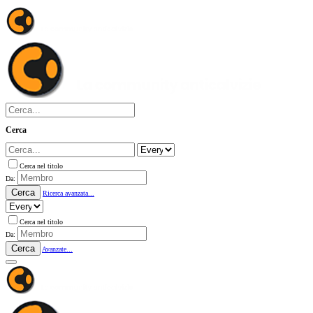
Cerca
Cerca nel titolo
Da:
Cerca
Ricerca avanzata...
Cerca nel titolo
Da:
Cerca
Avanzate...