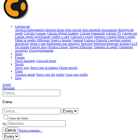
Calvizie.net
Alopecia Androgenetica
Alopecia Areata
Altre calvizie
Aree tematiche
Associazioni
Biologia dei
capelli
Calvizie Comune
Calvizie Digital Academy
Calvizie Femminile
Calvizie TV
Calvizie.net
Canizie capelli grigi/bianchi
Credits e varie
Curiosità e gossip
Diagnosi e terapia
Dieta e capelli
Difetti al capello
Effluvium
Eventi e Incontri
Featured
Forfora e Pidocchi
I migliori prodotti
anticalvizie
Igiene e cura
Infoltimenti non chirurgici
Interviste
Ipertricosi/Irsutismo
Isolinea
LLLT
Per iniziare
Principi attivi
Ricerca e futuro
Telogen Effluvium
Trapianto di capelli
Trattamenti
tricologici
Tricopigmentazione
Home
Forums
Nuovi messaggi
Cerca nel forum
Novità
Nuovi post
Nuovi stati in bacheca
Ultime attività
Utenti
Visitatori attuali
Nuovi post del profilo
Cerca post profilo
Shop
Accedi
Registrati
Cerca
Cerca nel titolo
Da:
Cerca
Ricerca avanzata...