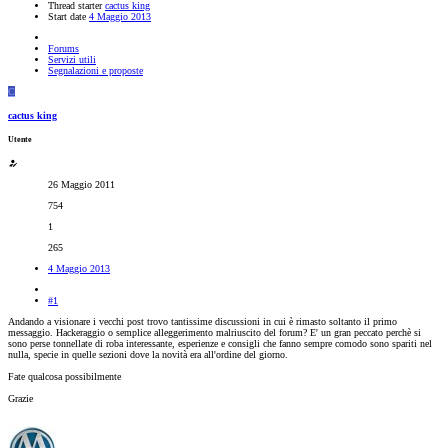
Thread starter
cactus king
Start date
4 Maggio 2013
Forums
Servizi utili
Segnalazioni e proposte
C
cactus king
Utente
26 Maggio 2011
754
1
265
4 Maggio 2013
#1
Andando a visionare i vecchi post trovo tantissime discussioni in cui è rimasto soltanto il primo
messaggio. Hackeraggio o semplice alleggerimento malriuscito del forum? E' un gran peccato perchè si
sono perse tonnellate di roba interessante, esperienze e consigli che fanno sempre comodo sono spariti nel
nulla, specie in quelle sezioni dove la novità era all'ordine del giorno.
Fate qualcosa possibilmente
Grazie