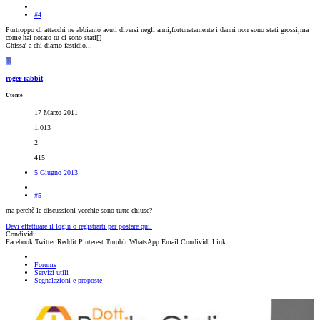
#4
Purtroppo di attacchi ne abbiamo avuti diversi negli anni,fortunatamente i danni non sono stati grossi,ma
come hai notato tu ci sono stati[
]
Chissa' a chi diamo fastidio...
R
roger rabbit
Utente
17 Marzo 2011
1,013
2
415
5 Giugno 2013
#5
ma perchè le discussioni vecchie sono tutte chiuse?
Devi effettuare il login o registrarti per postare qui.
Condividi:
Facebook
Twitter
Reddit
Pinterest
Tumblr
WhatsApp
Email
Condividi
Link
Forums
Servizi utili
Segnalazioni e proposte