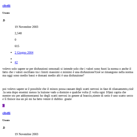
cibelli
Utente
19 Novembre 2003
2,548
0
615
2 Giugno 2004
#2
volevo solo sapere se per disfunzioni ormonali si intende solo che i valori sono fuori la norma o anche il
fatto che i valori oscillano tra i limiti massimi e minimi è una disfunzione?cioè se rimangono nella norma
ma oggi sono medio bassi e domani medio alti è una disfunzione?
poi volevo sapere se è possibile che il minox possa causare degli scatti nervosi in fase di rilassamento,cioè
:la sera dopo essermi messo la lozione vado a dormire e qualche volta (1 volta ogni 10)mi capita che
mentre sto per addormentarmi ho degli scatti nervosi in genere al braccio,niente di serio è uno scatto secco
e lì finisce ma un pò mi ha fatto venire il dubbio .grazie
C
cibelli
Utente
19 Novembre 2003