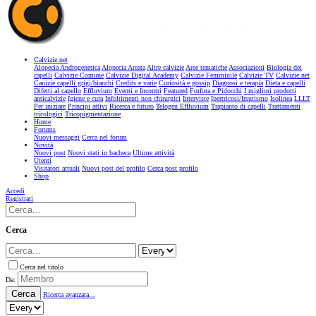
Calvizie.net
Alopecia Androgenetica
Alopecia Areata
Altre calvizie
Aree tematiche
Associazioni
Biologia dei
capelli
Calvizie Comune
Calvizie Digital Academy
Calvizie Femminile
Calvizie TV
Calvizie.net
Canizie capelli grigi/bianchi
Credits e varie
Curiosità e gossip
Diagnosi e terapia
Dieta e capelli
Difetti al capello
Effluvium
Eventi e Incontri
Featured
Forfora e Pidocchi
I migliori prodotti
anticalvizie
Igiene e cura
Infoltimenti non chirurgici
Interviste
Ipertricosi/Irsutismo
Isolinea
LLLT
Per iniziare
Principi attivi
Ricerca e futuro
Telogen Effluvium
Trapianto di capelli
Trattamenti
tricologici
Tricopigmentazione
Home
Forums
Nuovi messaggi
Cerca nel forum
Novità
Nuovi post
Nuovi stati in bacheca
Ultime attività
Utenti
Visitatori attuali
Nuovi post del profilo
Cerca post profilo
Shop
Accedi
Registrati
Cerca
Cerca nel titolo
Da:
Cerca
Ricerca avanzata...