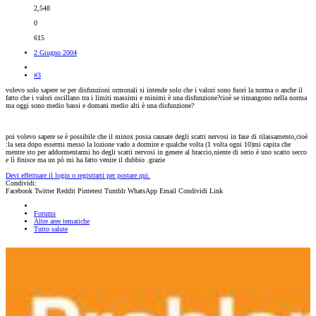
2,548
0
615
2 Giugno 2004
#3
volevo solo sapere se per disfunzioni ormonali si intende solo che i valori sono fuori la norma o anche il
fatto che i valori oscillano tra i limiti massimi e minimi è una disfunzione?cioè se rimangono nella norma
ma oggi sono medio bassi e domani medio alti è una disfunzione?
poi volevo sapere se è possibile che il minox possa causare degli scatti nervosi in fase di rilassamento,cioè
:la sera dopo essermi messo la lozione vado a dormire e qualche volta (1 volta ogni 10)mi capita che
mentre sto per addormentarmi ho degli scatti nervosi in genere al braccio,niente di serio è uno scatto secco
e lì finisce ma un pò mi ha fatto venire il dubbio .grazie
Devi effettuare il login o registrarti per postare qui.
Condividi:
Facebook
Twitter
Reddit
Pinterest
Tumblr
WhatsApp
Email
Condividi
Link
Forums
Altre aree tematiche
Tutto salute