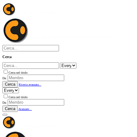
Cerca
Cerca nel titolo
Da:
Cerca
Ricerca avanzata...
Cerca nel titolo
Da:
Cerca
Avanzate...