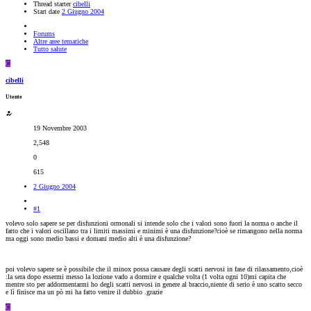
Thread starter
cibelli
Start date
2 Giugno 2004
Forums
Altre aree tematiche
Tutto salute
C
cibelli
Utente
19 Novembre 2003
2,548
0
615
2 Giugno 2004
#1
volevo solo sapere se per disfunzioni ormonali si intende solo che i valori sono fuori la norma o anche il
fatto che i valori oscillano tra i limiti massimi e minimi è una disfunzione?cioè se rimangono nella norma
ma oggi sono medio bassi e domani medio alti è una disfunzione?
poi volevo sapere se è possibile che il minox possa causare degli scatti nervosi in fase di rilassamento,cioè
:la sera dopo essermi messo la lozione vado a dormire e qualche volta (1 volta ogni 10)mi capita che
mentre sto per addormentarmi ho degli scatti nervosi in genere al braccio,niente di serio è uno scatto secco
e lì finisce ma un pò mi ha fatto venire il dubbio .grazie
C