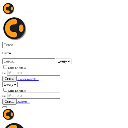
Cerca
Cerca nel titolo
Da:
Cerca
Ricerca avanzata...
Cerca nel titolo
Da:
Cerca
Avanzate...