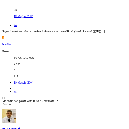
0
265
19 Maggio 2004
#4
Ragazzi ma è vero che la crescina fa ricrescere tutti capelli nel giro di 1 mese? [
][8D][ov]
B
basilio
Utente
25 Febbraio 2004
4,203
0
915
19 Maggio 2004
#5
[
][
]
Ma come non garantivano in sole 2 setimane???
Basilio
dr_paolo gigli