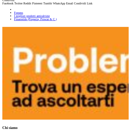
Condividi:
Facebook
Twitter
Reddit
Pinterest
Tumblr
WhatsApp
Email
Condividi
Link
Forums
I migliori prodotti anticalvizie
Finasteride (Propecia, Proscar & C.)
Chi siamo