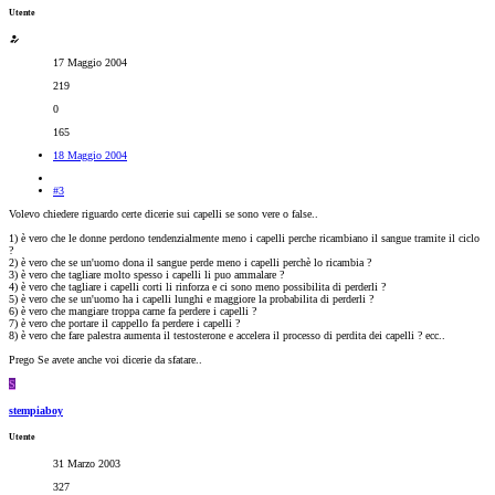
Utente
17 Maggio 2004
219
0
165
18 Maggio 2004
#3
Volevo chiedere riguardo certe dicerie sui capelli se sono vere o false..
1) è vero che le donne perdono tendenzialmente meno i capelli perche ricambiano il sangue tramite il ciclo
?
2) è vero che se un'uomo dona il sangue perde meno i capelli perchè lo ricambia ?
3) è vero che tagliare molto spesso i capelli li puo ammalare ?
4) è vero che tagliare i capelli corti li rinforza e ci sono meno possibilita di perderli ?
5) è vero che se un'uomo ha i capelli lunghi e maggiore la probabilita di perderli ?
6) è vero che mangiare troppa carne fa perdere i capelli ?
7) è vero che portare il cappello fa perdere i capelli ?
8) è vero che fare palestra aumenta il testosterone e accelera il processo di perdita dei capelli ? ecc..
Prego Se avete anche voi dicerie da sfatare..
S
stempiaboy
Utente
31 Marzo 2003
327