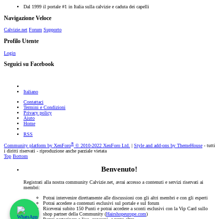
Dal 1999 il portale #1 in Italia sulla calvizie e caduta dei capelli
Navigazione Veloce
Calvizie.net
Forum
Supporto
Profilo Utente
Login
Seguici su Facebook
Italiano
Contattaci
Termini e Condizioni
Privacy policy
Aiuto
Home
RSS
®
Community platform by XenForo
© 2010-2022 XenForo Ltd.
|
Style and add-ons by ThemeHouse
- tutti
i diritti riservati - riproduzione anche parziale vietata
Top
Bottom
Benvenuto!
Registrati alla nostra community Calvizie.net, avrai accesso a contenuti e servizi riservati ai
membri:
Potrai intervenire direttamente alle discussioni con gli altri membri e con gli esperti
Potrai accedere a contenuti esclusivi sul portale e sul forum
Riceverai subito 150 Punti e potrai accedere a sconti esclusivi con la Vip Card sullo
shop partner della Community (
Hairshopeurope.com
)