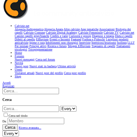
Calvizie.net
Alopecia Androgenetica
Alopecia Areata
Altre calvizie
Aree tematiche
Associazioni
Biologia dei
capelli
Calvizie Comune
Calvizie Digital Academy
Calvizie Femminile
Calvizie TV
Calvizie.net
Canizie capelli grigi/bianchi
Credits e varie
Curiosità e gossip
Diagnosi e terapia
Dieta e capelli
Difetti al capello
Effluvium
Eventi e Incontri
Featured
Forfora e Pidocchi
I migliori prodotti
anticalvizie
Igiene e cura
Infoltimenti non chirurgici
Interviste
Ipertricosi/Irsutismo
Isolinea
LLLT
Per iniziare
Principi attivi
Ricerca e futuro
Telogen Effluvium
Trapianto di capelli
Trattamenti
tricologici
Tricopigmentazione
Home
Forums
Nuovi messaggi
Cerca nel forum
Novità
Nuovi post
Nuovi stati in bacheca
Ultime attività
Utenti
Visitatori attuali
Nuovi post del profilo
Cerca post profilo
Shop
Accedi
Registrati
Cerca
Cerca nel titolo
Da:
Cerca
Ricerca avanzata...