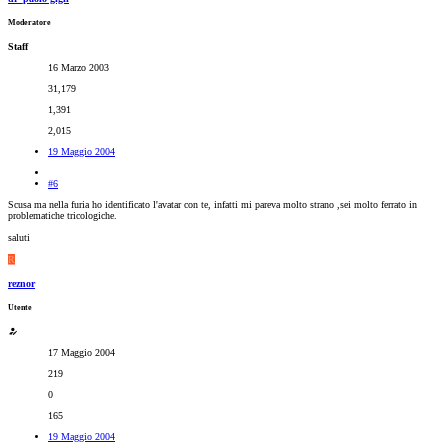
Moderatore
Staff
16 Marzo 2003
31,179
1,391
2,015
19 Maggio 2004
#6
Scusa ma nella furia ho identificato l'avatar con te, infatti mi pareva molto strano ,sei molto ferrato in
problematiche tricologiche.
saluti
R
reznor
Utente
17 Maggio 2004
219
0
165
19 Maggio 2004