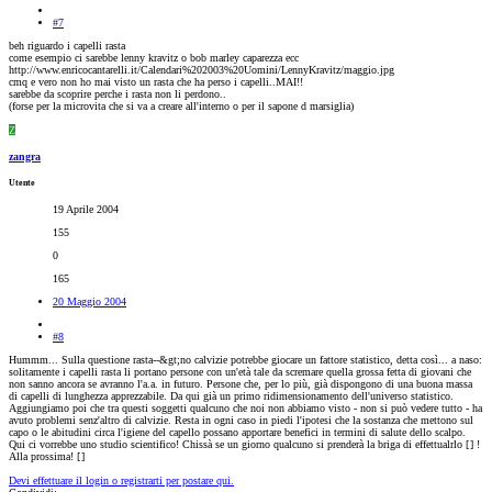
#7
beh riguardo i capelli rasta
come esempio ci sarebbe lenny kravitz o bob marley caparezza ecc
http://www.enricocantarelli.it/Calendari%202003%20Uomini/LennyKravitz/maggio.jpg
cmq e vero non ho mai visto un rasta che ha perso i capelli..MAI!!
sarebbe da scoprire perche i rasta non li perdono..
(forse per la microvita che si va a creare all'interno o per il sapone d marsiglia)
Z
zangra
Utente
19 Aprile 2004
155
0
165
20 Maggio 2004
#8
Hummm... Sulla questione rasta--&gt;no calvizie potrebbe giocare un fattore statistico, detta così... a naso:
solitamente i capelli rasta li portano persone con un'età tale da scremare quella grossa fetta di giovani che
non sanno ancora se avranno l'a.a. in futuro. Persone che, per lo più, già dispongono di una buona massa
di capelli di lunghezza apprezzabile. Da qui già un primo ridimensionamento dell'universo statistico.
Aggiungiamo poi che tra questi soggetti qualcuno che noi non abbiamo visto - non si può vedere tutto - ha
avuto problemi senz'altro di calvizie. Resta in ogni caso in piedi l'ipotesi che la sostanza che mettono sul
capo o le abitudini circa l'igiene del capello possano apportare benefici in termini di salute dello scalpo.
Qui ci vorrebbe uno studio scientifico! Chissà se un giorno qualcuno si prenderà la briga di effettualrlo [
] !
Alla prossima! [
]
Devi effettuare il login o registrarti per postare qui.