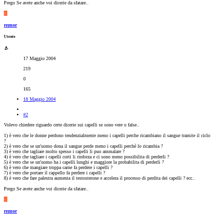
Prego Se avete anche voi dicerie da sfatare..
R
reznor
Utente
17 Maggio 2004
219
0
165
18 Maggio 2004
#2
Volevo chiedere riguardo certe dicerie sui capelli se sono vere o false..
1) è vero che le donne perdono tendenzialmente meno i capelli perche ricambiano il sangue tramite il ciclo
?
2) è vero che se un'uomo dona il sangue perde meno i capelli perchè lo ricambia ?
3) è vero che tagliare molto spesso i capelli li puo ammalare ?
4) è vero che tagliare i capelli corti li rinforza e ci sono meno possibilita di perderli ?
5) è vero che se un'uomo ha i capelli lunghi e maggiore la probabilita di perderli ?
6) è vero che mangiare troppa carne fa perdere i capelli ?
7) è vero che portare il cappello fa perdere i capelli ?
8) è vero che fare palestra aumenta il testosterone e accelera il processo di perdita dei capelli ? ecc..
Prego Se avete anche voi dicerie da sfatare..
R
reznor