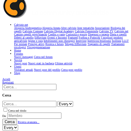
Calvizie.net
Alopecia Androgenetica
Alopecia Areata
Altre calvizie
Aree tematiche
Associazioni
Biologia dei
capelli
Calvizie Comune
Calvizie Digital Academy
Calvizie Femminile
Calvizie TV
Calvizie.net
Canizie capelli grigi/bianchi
Credits e varie
Curiosità e gossip
Diagnosi e terapia
Dieta e capelli
Difetti al capello
Effluvium
Eventi e Incontri
Featured
Forfora e Pidocchi
I migliori prodotti
anticalvizie
Igiene e cura
Infoltimenti non chirurgici
Interviste
Ipertricosi/Irsutismo
Isolinea
LLLT
Per iniziare
Principi attivi
Ricerca e futuro
Telogen Effluvium
Trapianto di capelli
Trattamenti
tricologici
Tricopigmentazione
Home
Forums
Nuovi messaggi
Cerca nel forum
Novità
Nuovi post
Nuovi stati in bacheca
Ultime attività
Utenti
Visitatori attuali
Nuovi post del profilo
Cerca post profilo
Shop
Accedi
Registrati
Cerca
Cerca nel titolo
Da:
Cerca
Ricerca avanzata...