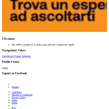
Chi siamo
Dal 1999 il portale #1 in Italia sulla calvizie e caduta dei capelli
Navigazione Veloce
Calvizie.net
Forum
Supporto
Profilo Utente
Login
Seguici su Facebook
Italiano
Contattaci
Termini e Condizioni
Privacy policy
Aiuto
Home
RSS