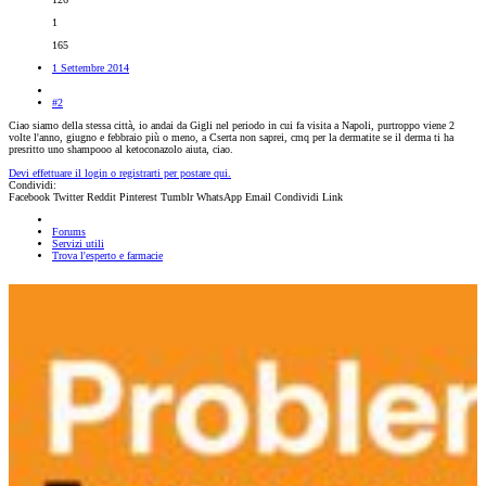
1
165
1 Settembre 2014
#2
Ciao siamo della stessa città, io andai da Gigli nel periodo in cui fa visita a Napoli, purtroppo viene 2
volte l'anno, giugno e febbraio più o meno, a Cserta non saprei, cmq per la dermatite se il derma ti ha
presritto uno shampooo al ketoconazolo aiuta, ciao.
Devi effettuare il login o registrarti per postare qui.
Condividi:
Facebook
Twitter
Reddit
Pinterest
Tumblr
WhatsApp
Email
Condividi
Link
Forums
Servizi utili
Trova l'esperto e farmacie