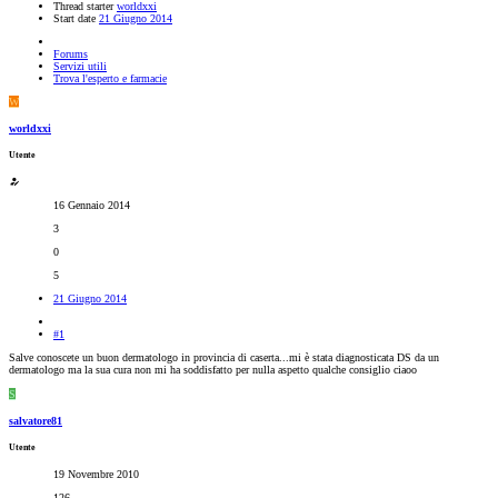
Thread starter
worldxxi
Start date
21 Giugno 2014
Forums
Servizi utili
Trova l'esperto e farmacie
W
worldxxi
Utente
16 Gennaio 2014
3
0
5
21 Giugno 2014
#1
Salve conoscete un buon dermatologo in provincia di caserta...mi è stata diagnosticata DS da un
dermatologo ma la sua cura non mi ha soddisfatto per nulla aspetto qualche consiglio ciaoo
S
salvatore81
Utente
19 Novembre 2010
126