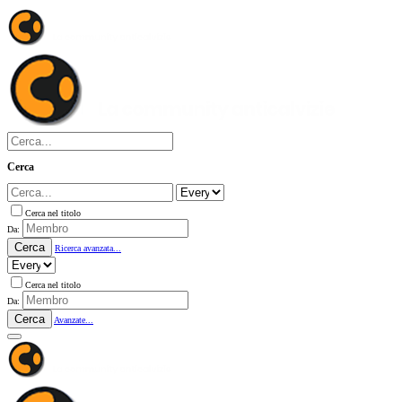
Cerca
Cerca nel titolo
Da:
Cerca
Ricerca avanzata...
Cerca nel titolo
Da:
Cerca
Avanzate...