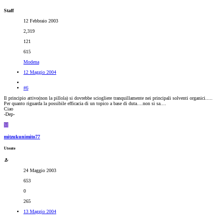
Staff
12 Febbraio 2003
2,319
121
615
Modena
12 Maggio 2004
#6
Il principio attivo(non la pillola) si dovrebbe sciogliere tranquillamente nei principali solventi organici.....
Per quanto riguarda la possibile efficacia di un topico a base di duta....non si sa....
Ciao
-Dep-
M
mitzukunimito77
Utente
24 Maggio 2003
653
0
265
13 Maggio 2004