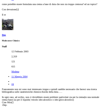
come potrebbe essere formulata una crema a base di duta che non sia troppo cremosa? ed un topico?
Con devozione[
)]
Il re
Dep
Moderatore Chimico
Staff
12 Febbraio 2003
2,319
121
615
Modena
11 Maggio 2004
#4
Francamente non mi sono mai interessato troppo e quindi sarebbe necessario che facessi una ricerca
bibliografica sulle caratteristiche chimico-fisiche della duta......
In ogni caso, ad occhio, non ci dovrebbero essere problemi particolari sia per la crema(in una normale
crema base) sia per il liquido( veicolo idro-alcoolico o idro-glico-alcoolico)
Ciao Mitz[
]
-Dep-