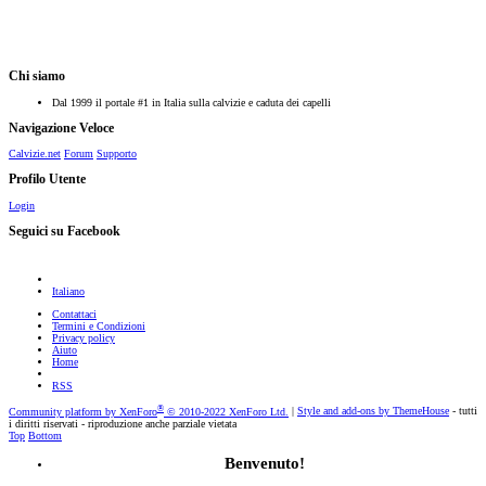
Chi siamo
Dal 1999 il portale #1 in Italia sulla calvizie e caduta dei capelli
Navigazione Veloce
Calvizie.net
Forum
Supporto
Profilo Utente
Login
Seguici su Facebook
Italiano
Contattaci
Termini e Condizioni
Privacy policy
Aiuto
Home
RSS
®
Community platform by XenForo
© 2010-2022 XenForo Ltd.
|
Style and add-ons by ThemeHouse
- tutti
i diritti riservati - riproduzione anche parziale vietata
Top
Bottom
Benvenuto!