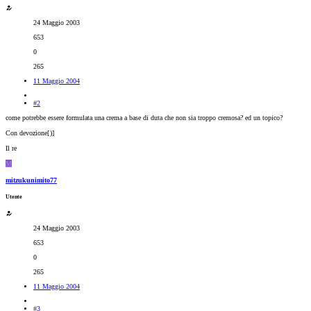
24 Maggio 2003
653
0
265
11 Maggio 2004
#2
come potrebbe essere formulata una crema a base di duta che non sia troppo cremosa? ed un topico?
Con devozione[
)]
Il re
M
mitzukunimito77
Utente
24 Maggio 2003
653
0
265
11 Maggio 2004
#3