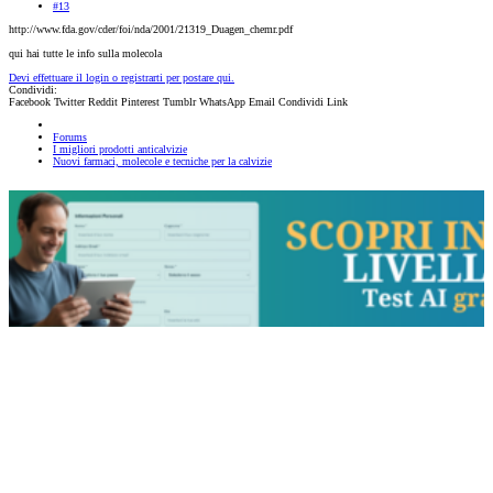
#13
http://www.fda.gov/cder/foi/nda/2001/21319_Duagen_chemr.pdf
qui hai tutte le info sulla molecola
Devi effettuare il login o registrarti per postare qui.
Condividi:
Facebook
Twitter
Reddit
Pinterest
Tumblr
WhatsApp
Email
Condividi
Link
Forums
I migliori prodotti anticalvizie
Nuovi farmaci, molecole e tecniche per la calvizie