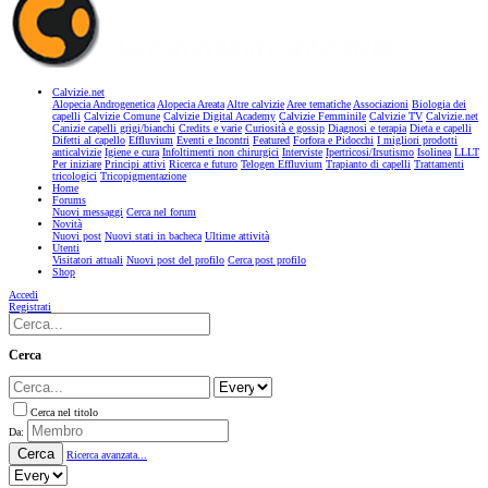
Calvizie.net
Alopecia Androgenetica
Alopecia Areata
Altre calvizie
Aree tematiche
Associazioni
Biologia dei
capelli
Calvizie Comune
Calvizie Digital Academy
Calvizie Femminile
Calvizie TV
Calvizie.net
Canizie capelli grigi/bianchi
Credits e varie
Curiosità e gossip
Diagnosi e terapia
Dieta e capelli
Difetti al capello
Effluvium
Eventi e Incontri
Featured
Forfora e Pidocchi
I migliori prodotti
anticalvizie
Igiene e cura
Infoltimenti non chirurgici
Interviste
Ipertricosi/Irsutismo
Isolinea
LLLT
Per iniziare
Principi attivi
Ricerca e futuro
Telogen Effluvium
Trapianto di capelli
Trattamenti
tricologici
Tricopigmentazione
Home
Forums
Nuovi messaggi
Cerca nel forum
Novità
Nuovi post
Nuovi stati in bacheca
Ultime attività
Utenti
Visitatori attuali
Nuovi post del profilo
Cerca post profilo
Shop
Accedi
Registrati
Cerca
Cerca nel titolo
Da:
Cerca
Ricerca avanzata...