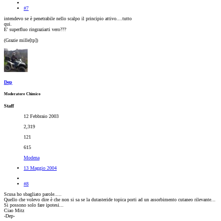
#7
intendevo se è penetrabile nello scalpo il principio attivo....tutto
qui.
E' superfluo ringraziarti vero???
(Grazie mille[tp])
Dep
Moderatore Chimico
Staff
12 Febbraio 2003
2,319
121
615
Modena
13 Maggio 2004
#8
Scusa ho sbagliato parole.....
Quello che volevo dire è che non si sa se la dutasteride topica porti ad un assorbimento cutaneo rilevante...
Si possono solo fare ipotesi...
Ciao Mitz
-Dep-