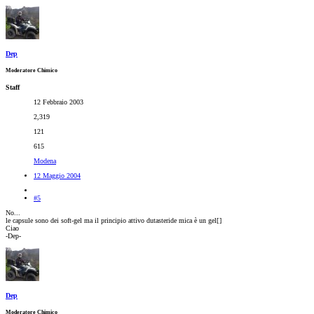
Dep
Moderatore Chimico
Staff
12 Febbraio 2003
2,319
121
615
Modena
12 Maggio 2004
#5
No...
le capsule sono dei soft-gel ma il principio attivo dutasteride mica è un gel[
]
Ciao
-Dep-
Dep
Moderatore Chimico