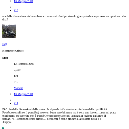
13 Maggio 2004
#10
ma dalla dimensione della molecola con un veicolo tipo etanolo gia sipotrebbe esprimere un opinione...che
dici?
Dep
Moderatore Chimico
Staff
12 Febbraio 2003
2,319
121
615
Modena
13 Maggio 2004
#11
Piu' che dalle dimensioni dalle molecola dipende dalla struttura chimica e dalla lipofilicità.....
Potrebbe(sottolineo il potrebbe) avere un buon assorbimento ma è solo una ipotesi....non mi piace
esprimermi su cose che non è possibile consoscere a priori, a maggior ragione parlando di
farmaci[^]....occorrono studi clinici....altrimenti è come giocare alla roulette russa[
][
]
-Deppo-
B