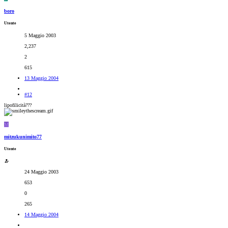
boro
Utente
5 Maggio 2003
2,237
2
615
13 Maggio 2004
#12
lipofilicità???
M
mitzukunimito77
Utente
24 Maggio 2003
653
0
265
14 Maggio 2004