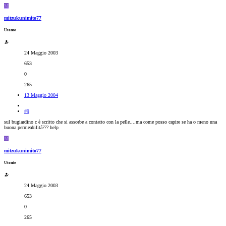
M
mitzukunimito77
Utente
24 Maggio 2003
653
0
265
13 Maggio 2004
#9
sul bugiardino c è scritto che si assorbe a contatto con la pelle....ma come posso capire se ha o meno una
buona permeabilità??? help
M
mitzukunimito77
Utente
24 Maggio 2003
653
0
265