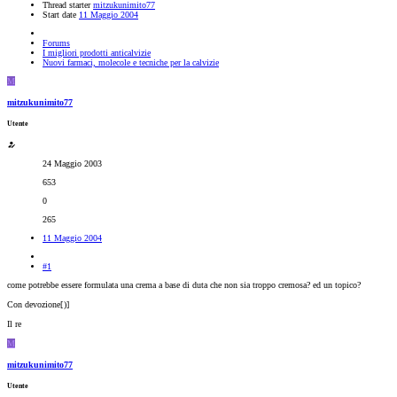
Thread starter
mitzukunimito77
Start date
11 Maggio 2004
Forums
I migliori prodotti anticalvizie
Nuovi farmaci, molecole e tecniche per la calvizie
M
mitzukunimito77
Utente
24 Maggio 2003
653
0
265
11 Maggio 2004
#1
come potrebbe essere formulata una crema a base di duta che non sia troppo cremosa? ed un topico?
Con devozione[
)]
Il re
M
mitzukunimito77
Utente