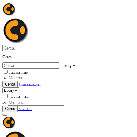
Cerca
Cerca nel titolo
Da:
Cerca
Ricerca avanzata...
Cerca nel titolo
Da:
Cerca
Avanzate...