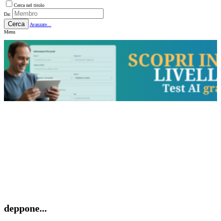
Cerca nel titolo
Da:
Cerca
Avanzate...
Menu
deppone...