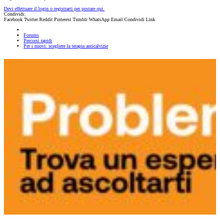
Devi effettuare il login o registrarti per postare qui.
Condividi:
Facebook
Twitter
Reddit
Pinterest
Tumblr
WhatsApp
Email
Condividi
Link
Forums
Percorsi rapidi
Per i nuovi: scegliere la terapia anticalvizie