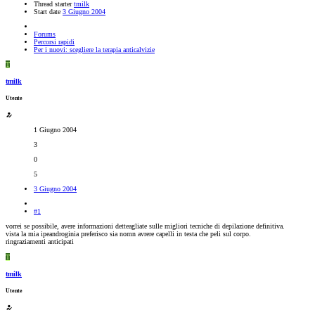
Thread starter
tmilk
Start date
3 Giugno 2004
Forums
Percorsi rapidi
Per i nuovi: scegliere la terapia anticalvizie
T
tmilk
Utente
1 Giugno 2004
3
0
5
3 Giugno 2004
#1
vorrei se possibile, avere informazioni detteagliate sulle migliori tecniche di depilazione definitiva.
vista la mia ipeandroginia preferisco sia nomn avrere capelli in testa che peli sul corpo.
ringraziamenti anticipati
T
tmilk
Utente