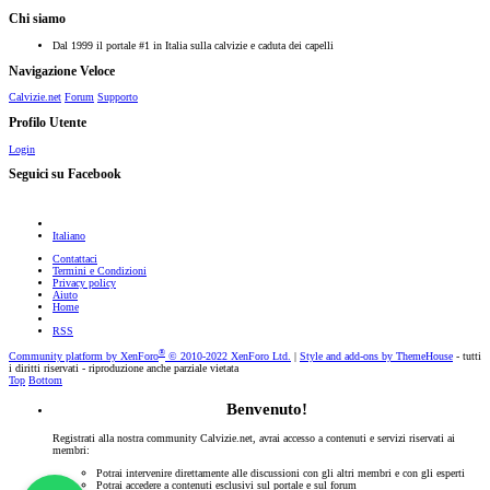
Chi siamo
Dal 1999 il portale #1 in Italia sulla calvizie e caduta dei capelli
Navigazione Veloce
Calvizie.net
Forum
Supporto
Profilo Utente
Login
Seguici su Facebook
Italiano
Contattaci
Termini e Condizioni
Privacy policy
Aiuto
Home
RSS
®
Community platform by XenForo
© 2010-2022 XenForo Ltd.
|
Style and add-ons by ThemeHouse
- tutti
i diritti riservati - riproduzione anche parziale vietata
Top
Bottom
Benvenuto!
Registrati alla nostra community Calvizie.net, avrai accesso a contenuti e servizi riservati ai
membri:
Potrai intervenire direttamente alle discussioni con gli altri membri e con gli esperti
Potrai accedere a contenuti esclusivi sul portale e sul forum