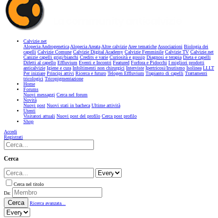
Calvizie.net
Alopecia Androgenetica
Alopecia Areata
Altre calvizie
Aree tematiche
Associazioni
Biologia dei
capelli
Calvizie Comune
Calvizie Digital Academy
Calvizie Femminile
Calvizie TV
Calvizie.net
Canizie capelli grigi/bianchi
Credits e varie
Curiosità e gossip
Diagnosi e terapia
Dieta e capelli
Difetti al capello
Effluvium
Eventi e Incontri
Featured
Forfora e Pidocchi
I migliori prodotti
anticalvizie
Igiene e cura
Infoltimenti non chirurgici
Interviste
Ipertricosi/Irsutismo
Isolinea
LLLT
Per iniziare
Principi attivi
Ricerca e futuro
Telogen Effluvium
Trapianto di capelli
Trattamenti
tricologici
Tricopigmentazione
Home
Forums
Nuovi messaggi
Cerca nel forum
Novità
Nuovi post
Nuovi stati in bacheca
Ultime attività
Utenti
Visitatori attuali
Nuovi post del profilo
Cerca post profilo
Shop
Accedi
Registrati
Cerca
Cerca nel titolo
Da:
Cerca
Ricerca avanzata...