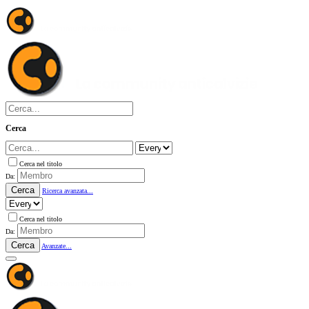
Cerca
Cerca nel titolo
Da:
Cerca
Ricerca avanzata...
Cerca nel titolo
Da:
Cerca
Avanzate...