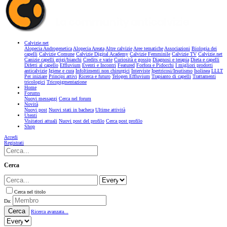
Calvizie.net
Alopecia Androgenetica
Alopecia Areata
Altre calvizie
Aree tematiche
Associazioni
Biologia dei
capelli
Calvizie Comune
Calvizie Digital Academy
Calvizie Femminile
Calvizie TV
Calvizie.net
Canizie capelli grigi/bianchi
Credits e varie
Curiosità e gossip
Diagnosi e terapia
Dieta e capelli
Difetti al capello
Effluvium
Eventi e Incontri
Featured
Forfora e Pidocchi
I migliori prodotti
anticalvizie
Igiene e cura
Infoltimenti non chirurgici
Interviste
Ipertricosi/Irsutismo
Isolinea
LLLT
Per iniziare
Principi attivi
Ricerca e futuro
Telogen Effluvium
Trapianto di capelli
Trattamenti
tricologici
Tricopigmentazione
Home
Forums
Nuovi messaggi
Cerca nel forum
Novità
Nuovi post
Nuovi stati in bacheca
Ultime attività
Utenti
Visitatori attuali
Nuovi post del profilo
Cerca post profilo
Shop
Accedi
Registrati
Cerca
Cerca nel titolo
Da:
Cerca
Ricerca avanzata...