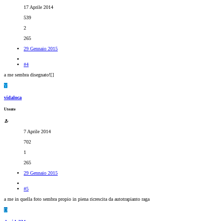
17 Aprile 2014
539
2
265
29 Gennaio 2015
#4
a me sembra disegnato![
]
V
vidaloca
Utente
7 Aprile 2014
702
1
265
29 Gennaio 2015
#5
a me in quella foto sembra propio in piena ricrescita da autotrapianto raga
D