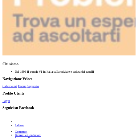
Chi siamo
Dal 1999 il portale #1 in Italia sulla calvizie e caduta dei capelli
Navigazione Veloce
Calvizie.net
Forum
Supporto
Profilo Utente
Login
Seguici su Facebook
Italiano
Contattaci
Termini e Condizioni