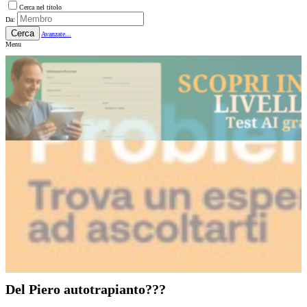
Cerca nel titolo
Da:
Cerca
Avanzate...
Menu
Del Piero autotrapianto???