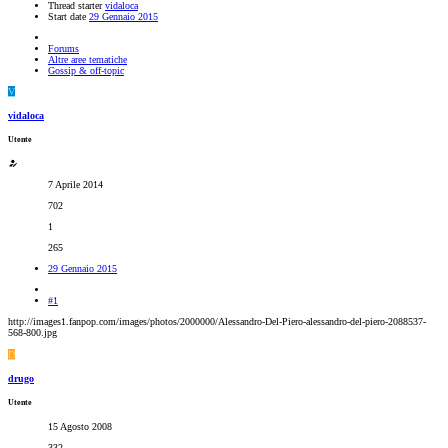
Thread starter
vidaloca
Start date
29 Gennaio 2015
Forums
Altre aree tematiche
Gossip & off-topic
V
vidaloca
Utente
7 Aprile 2014
702
1
265
29 Gennaio 2015
#1
http://images1.fanpop.com/images/photos/2000000/Alessandro-Del-Piero-alessandro-del-piero-2088537-
568-800.jpg
D
drugo
Utente
15 Agosto 2008
332