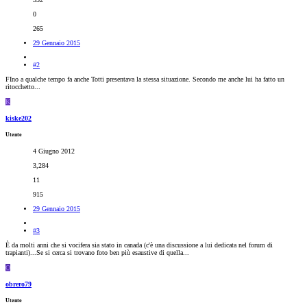
0
265
29 Gennaio 2015
#2
FIno a qualche tempo fa anche Totti presentava la stessa situazione. Secondo me anche lui ha fatto un
ritocchetto...
K
kiske202
Utente
4 Giugno 2012
3,284
11
915
29 Gennaio 2015
#3
È da molti anni che si vocifera sia stato in canada (c'è una discussione a lui dedicata nel forum di
trapianti)...Se si cerca si trovano foto ben più esaustive di quella...
O
obrero79
Utente