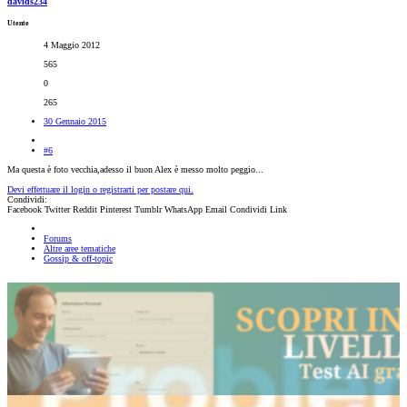
davids234
Utente
4 Maggio 2012
565
0
265
30 Gennaio 2015
#6
Ma questa è foto vecchia,adesso il buon Alex è messo molto peggio...
Devi effettuare il login o registrarti per postare qui.
Condividi:
Facebook
Twitter
Reddit
Pinterest
Tumblr
WhatsApp
Email
Condividi
Link
Forums
Altre aree tematiche
Gossip & off-topic