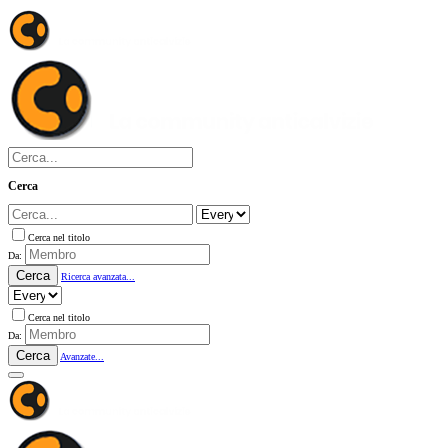
Cerca
Cerca nel titolo
Da:
Cerca
Ricerca avanzata...
Cerca nel titolo
Da:
Cerca
Avanzate...