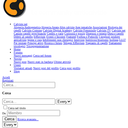
Calvizie.net
Alopecia Androgenetica
Alopecia Areata
Altre calvizie
Aree tematiche
Associazioni
Biologia dei
capelli
Calvizie Comune
Calvizie Digital Academy
Calvizie Femminile
Calvizie TV
Calvizie.net
Canizie capelli grigi/bianchi
Credits e varie
Curiosità e gossip
Diagnosi e terapia
Dieta e capelli
Difetti al capello
Effluvium
Eventi e Incontri
Featured
Forfora e Pidocchi
I migliori prodotti
anticalvizie
Igiene e cura
Infoltimenti non chirurgici
Interviste
Ipertricosi/Irsutismo
Isolinea
LLLT
Per iniziare
Principi attivi
Ricerca e futuro
Telogen Effluvium
Trapianto di capelli
Trattamenti
tricologici
Tricopigmentazione
Home
Forums
Nuovi messaggi
Cerca nel forum
Novità
Nuovi post
Nuovi stati in bacheca
Ultime attività
Utenti
Visitatori attuali
Nuovi post del profilo
Cerca post profilo
Shop
Accedi
Registrati
Cerca
Cerca nel titolo
Da:
Cerca
Ricerca avanzata...