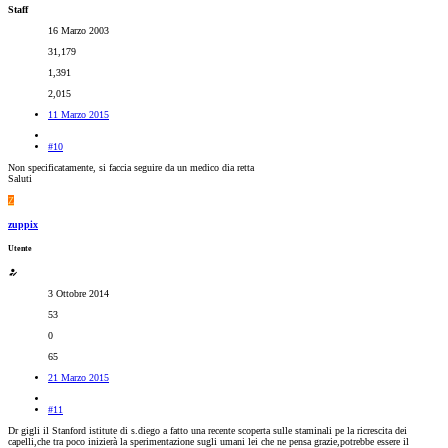
Staff
16 Marzo 2003
31,179
1,391
2,015
11 Marzo 2015
#10
Non specificatamente, si faccia seguire da un medico dia retta
Saluti
Z
zuppix
Utente
3 Ottobre 2014
53
0
65
21 Marzo 2015
#11
Dr gigli il Stanford istitute di s.diego a fatto una recente scoperta sulle staminali pe la ricrescita dei
capelli,che tra poco inizierà la sperimentazione sugli umani lei che ne pensa grazie,potrebbe essere il