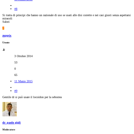
#8
Si tratta di principi che hanno un razionale di uso se usati alle disi corrette e nei casi giusti senza aspettarsi
miracoli
Saluti
Z
zuppix
Utente
3 Ottobre 2014
53
0
65
11 Marzo 2015
#9
Gentile dr si può usare il locoidon per la seborrea
dr_paolo gigli
Moderatore