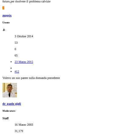
futuro,per risolvere il problema calvizie
Z
zuppix
Utente
3 Ottobre 2014
53
0
65
23 Marzo 2015
#12
Volevo un suo parere sulla domanda precedente
dr_paolo gigli
Moderatore
Staff
16 Marzo 2003
31,179