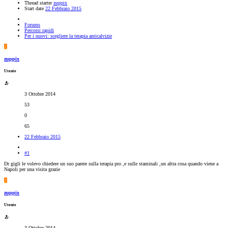
Thread starter
zuppix
Start date
22 Febbraio 2015
Forums
Percorsi rapidi
Per i nuovi: scegliere la terapia anticalvizie
Z
zuppix
Utente
3 Ottobre 2014
53
0
65
22 Febbraio 2015
#1
Dr gigli le volevo chiedere un suo parere sulla terapia pro ,e sulle staminali ,un altra cosa quando viene a
Napoli per una visita grazie
Z
zuppix
Utente
3 Ottobre 2014