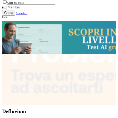
Cerca nel titolo
Da:
Cerca
Avanzate...
Menu
Defluvium