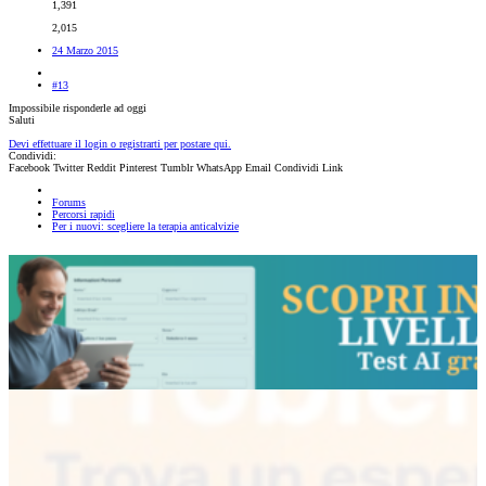
1,391
2,015
24 Marzo 2015
#13
Impossibile risponderle ad oggi
Saluti
Devi effettuare il login o registrarti per postare qui.
Condividi:
Facebook
Twitter
Reddit
Pinterest
Tumblr
WhatsApp
Email
Condividi
Link
Forums
Percorsi rapidi
Per i nuovi: scegliere la terapia anticalvizie