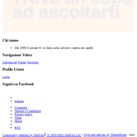
Chi siamo
Dal 1999 il portale #1 in Italia sulla calvizie e caduta dei capelli
Navigazione Veloce
Calvizie.net
Forum
Supporto
Profilo Utente
Login
Seguici su Facebook
Italiano
Contattaci
Termini e Condizioni
Privacy policy
Aiuto
Home
RSS
®
Community platform by XenForo
© 2010-2022 XenForo Ltd.
|
Style and add-ons by ThemeHouse
- tutti