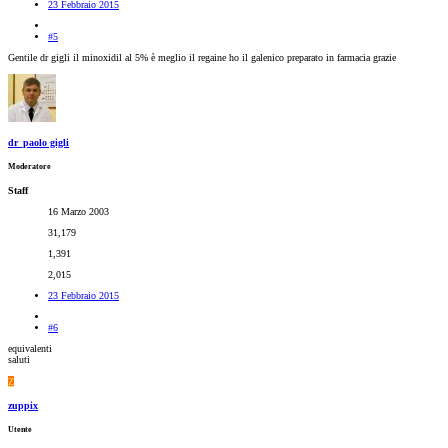
23 Febbraio 2015
#5
Gentile dr gigli il minoxidil al 5% è meglio il regaine ho il galenico preparato in farmacia grazie
dr_paolo gigli
Moderatore
Staff
16 Marzo 2003
31,179
1,391
2,015
23 Febbraio 2015
#6
equivalenti
saluti
Z
zuppix
Utente