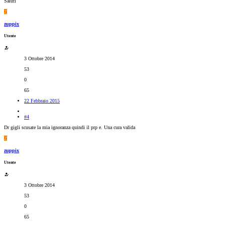
Saluti
Z
zuppix
Utente
3 Ottobre 2014
53
0
65
22 Febbraio 2015
#4
Dr gigli scusate la mia ignoranza quindi il prp e. Una cura valida
Z
zuppix
Utente
3 Ottobre 2014
53
0
65