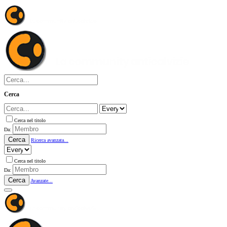
Cerca
Cerca nel titolo
Da:
Cerca
Ricerca avanzata...
Cerca nel titolo
Da:
Cerca
Avanzate...