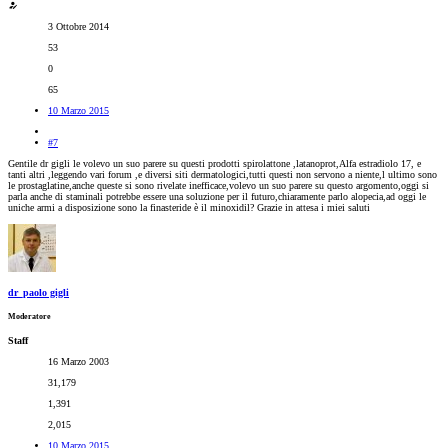
3 Ottobre 2014
53
0
65
10 Marzo 2015
#7
Gentile dr gigli le volevo un suo parere su questi prodotti spirolattone ,latanoprot,Alfa estradiolo 17, e
tanti altri ,leggendo vari forum ,e diversi siti dermatologici,tutti questi non servono a niente,l ultimo sono
le prostaglatine,anche queste si sono rivelate inefficace,volevo un suo parere su questo argomento,oggi si
parla anche di staminali potrebbe essere una soluzione per il futuro,chiaramente parlo alopecia,ad oggi le
uniche armi a disposizione sono la finasteride è il minoxidil? Grazie in attesa i miei saluti
dr_paolo gigli
Moderatore
Staff
16 Marzo 2003
31,179
1,391
2,015
10 Marzo 2015