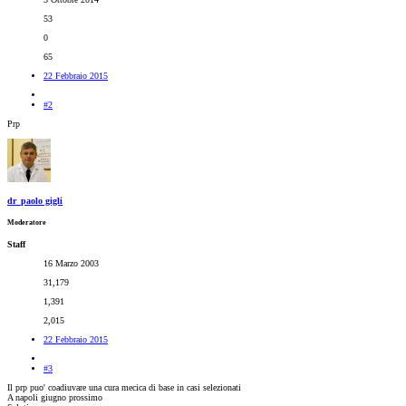
53
0
65
22 Febbraio 2015
#2
Prp
dr_paolo gigli
Moderatore
Staff
16 Marzo 2003
31,179
1,391
2,015
22 Febbraio 2015
#3
Il prp puo' coadiuvare una cura mecica di base in casi selezionati
A napoli giugno prossimo