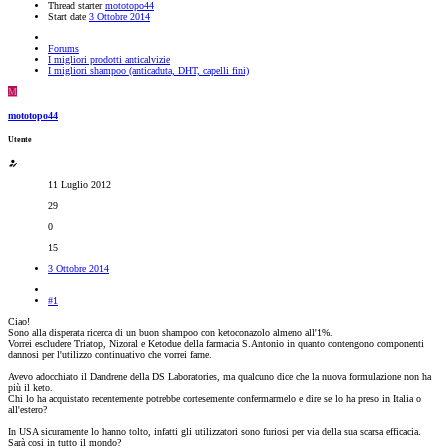
Thread starter
mototopo44
Start date
3 Ottobre 2014
Forums
I migliori prodotti anticalvizie
I migliori shampoo (anticaduta, DHT, capelli fini)
M
mototopo44
Utente
11 Luglio 2012
29
0
15
3 Ottobre 2014
#1
Ciao!
Sono alla disperata ricerca di un buon shampoo con ketoconazolo almeno all'1%.
Vorrei escludere Triatop, Nizoral e Ketodue della farmacia S.Antonio in quanto contengono componenti
dannosi per l'utilizzo continuativo che vorrei farne.
Avevo adocchiato il Dandrene della DS Laboratories, ma qualcuno dice che la nuova formulazione non ha
più il keto.
Chi lo ha acquistato recentemente potrebbe cortesemente confermarmelo e dire se lo ha preso in Italia o
all'estero?
In USA sicuramente lo hanno tolto, infatti gli utilizzatori sono furiosi per via della sua scarsa efficacia.
Sarà cosi in tutto il mondo?