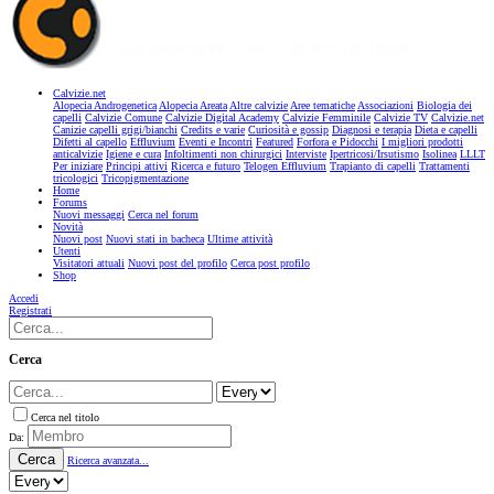
Calvizie.net
Alopecia Androgenetica
Alopecia Areata
Altre calvizie
Aree tematiche
Associazioni
Biologia dei
capelli
Calvizie Comune
Calvizie Digital Academy
Calvizie Femminile
Calvizie TV
Calvizie.net
Canizie capelli grigi/bianchi
Credits e varie
Curiosità e gossip
Diagnosi e terapia
Dieta e capelli
Difetti al capello
Effluvium
Eventi e Incontri
Featured
Forfora e Pidocchi
I migliori prodotti
anticalvizie
Igiene e cura
Infoltimenti non chirurgici
Interviste
Ipertricosi/Irsutismo
Isolinea
LLLT
Per iniziare
Principi attivi
Ricerca e futuro
Telogen Effluvium
Trapianto di capelli
Trattamenti
tricologici
Tricopigmentazione
Home
Forums
Nuovi messaggi
Cerca nel forum
Novità
Nuovi post
Nuovi stati in bacheca
Ultime attività
Utenti
Visitatori attuali
Nuovi post del profilo
Cerca post profilo
Shop
Accedi
Registrati
Cerca
Cerca nel titolo
Da:
Cerca
Ricerca avanzata...