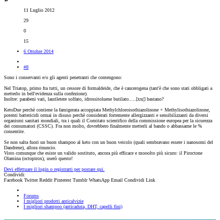
11 Luglio 2012
29
0
15
6 Ottobre 2014
#8
Sono i conservanti e/o gli agenti penetranti che contengono:
Nel Triatop, primo fra tutti, un cessore di formaldeide, che è cancerogena (tant'è che sono stati obbligati a
metterlo in bell'evidenza sulla confezione).
Inoltre: parabeni vari, lauriletere solfato, idrossitoluene butilato.....[xx(] bastano?
KetoDue perchè contiene la famigerata accoppiata Methylchloroisothiazolinone + Methylisothiazolinone,
potenti battericidi ormai in disuso perchè considerati fortemente allergizzanti e sensibilizzanti da diversi
organismi sanitari mondiali, tra i quali il Comitato scientifico della commissione europea per la sicurezza
dei consumatori (CSSC). Fra non molto, dovrebbero finalmente metterli al bando o abbassarne le %
consentite.
Se non salta fuori un buon shampoo al keto con un buon veicolo (quali sembravano essere i nanosomi del
Dandrene), allora rinuncio.
Visto comunque che esiste un valido sostituto, ancora più efficace e mooolto più sicuro: il Piroctone
Olamina (octopirox), userò questo!
Devi effettuare il login o registrarti per postare qui.
Condividi:
Facebook
Twitter
Reddit
Pinterest
Tumblr
WhatsApp
Email
Condividi
Link
Forums
I migliori prodotti anticalvizie
I migliori shampoo (anticaduta, DHT, capelli fini)