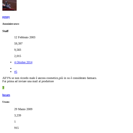
proxy
Amministratore
Staff
12 Febbraio 2003
59,397
9,583
2,015
4 Ottobre 2014
#5
All'1% se non ricordo male è ancora cosmetico,più in su è considerato farmaco.
Fai prima ad inviare una mail al produttore
L
lucars
Utente
29 Marzo 2009
3,239
1
915