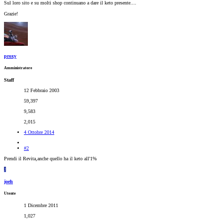
Sul loro sito e su molti shop continuano a dare il keto presente....
Grazie!
proxy
Amministratore
Staff
12 Febbraio 2003
59,397
9,583
2,015
4 Ottobre 2014
#2
Prendi il Revita,anche quello ha il keto all'1%
J
joeh
Utente
1 Dicembre 2011
1,027