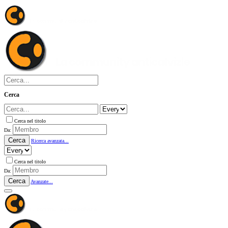
Cerca
Cerca nel titolo
Da:
Cerca
Ricerca avanzata...
Cerca nel titolo
Da:
Cerca
Avanzate...