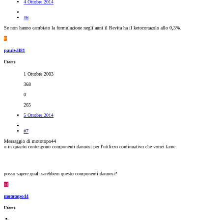
4 Ottobre 2014
#6
Se non hanno cambiato la formulazione negli anni il Revita ha il ketoconazolo allo 0,3%.
P
paulwll81
Utente
1 Ottobre 2003
368
0
265
5 Ottobre 2014
#7
Messaggio di mototopo44
o in quanto contengono componenti dannosi per l'utilizzo continuativo che vorrei farne.
posso sapere quali sarebbero questo componenti dannosi?
M
mototopo44
Utente