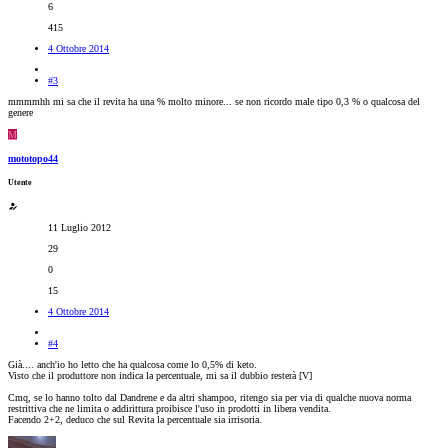
6
415
4 Ottobre 2014
#3
mmmmhh mi sa che il revita ha una % molto minore... se non ricordo male tipo 0,3 % o qualcosa del
genere
M
mototopo44
Utente
11 Luglio 2012
29
0
15
4 Ottobre 2014
#4
Già.... anch'io ho letto che ha qualcosa come lo 0,5% di keto.
Visto che il produttore non indica la percentuale, mi sa il dubbio resterà [V]
Cmq, se lo hanno tolto dal Dandrene e da altri shampoo, ritengo sia per via di qualche nuova norma
restrittiva che ne limita o addirittura proibisce l'uso in prodotti in libera vendita.
Facendo 2+2, deduco che sul Revita la percentuale sia irrisoria.