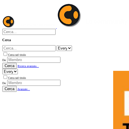
Cerca
Cerca nel titolo
Da:
Cerca
Ricerca avanzata...
Cerca nel titolo
Da:
Cerca
Avanzate...