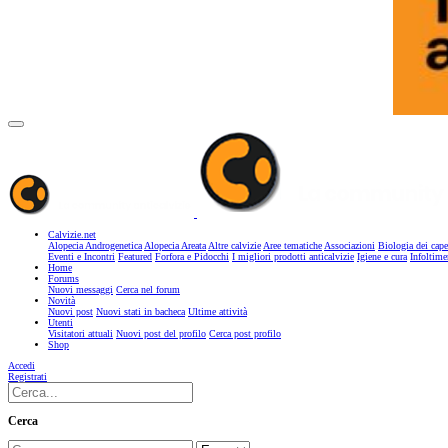
Calvizie.net
Alopecia Androgenetica
Alopecia Areata
Altre calvizie
Aree tematiche
Associazioni
Biologia dei cape
Eventi e Incontri
Featured
Forfora e Pidocchi
I migliori prodotti anticalvizie
Igiene e cura
Infoltime
Home
Forums
Nuovi messaggi
Cerca nel forum
Novità
Nuovi post
Nuovi stati in bacheca
Ultime attività
Utenti
Visitatori attuali
Nuovi post del profilo
Cerca post profilo
Shop
Accedi
Registrati
Cerca