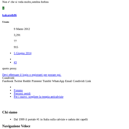
Non e' che si veda molto,sembra forfora
K
kakaroth86
Utente
9 Marzo 2012
3,291
77
915
5 Giugno 2014
#3
quoto proxy.
Devi effettuare il login o registrarti per postare qui.
Condividi:
Facebook
Twitter
Reddit
Pinterest
Tumblr
WhatsApp
Email
Condividi
Link
Forums
Percorsi rapidi
Per i nuovi: scegliere la terapia anticalvizie
Chi siamo
Dal 1999 il portale #1 in Italia sulla calvizie e caduta dei capelli
Navigazione Veloce