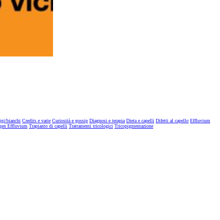
igi/bianchi
Credits e varie
Curiosità e gossip
Diagnosi e terapia
Dieta e capelli
Difetti al capello
Effluvium
gen Effluvium
Trapianto di capelli
Trattamenti tricologici
Tricopigmentazione