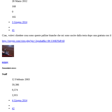
28 Marzo 2012
168
0
165
3 Giugno 2014
#1
Ciao, volevi chiedere cosa sono queste palline bianche che mi sono uscite dalla testa dopo una grattata con il 
http://tinypic.com/view.php?pic=2qsuhaf&s=8#.U44EfYaPc6I
proxy
Amministratore
Staff
12 Febbraio 2003
59,386
9,574
2,015
4 Giugno 2014
#2