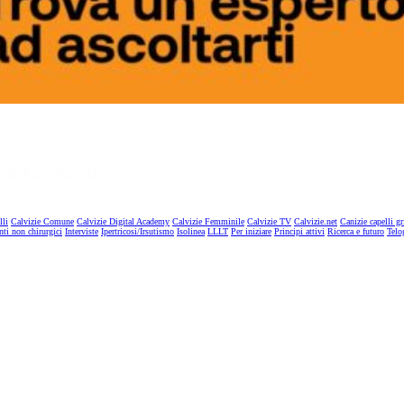
lli
Calvizie Comune
Calvizie Digital Academy
Calvizie Femminile
Calvizie TV
Calvizie.net
Canizie capelli gr
nti non chirurgici
Interviste
Ipertricosi/Irsutismo
Isolinea
LLLT
Per iniziare
Principi attivi
Ricerca e futuro
Telo