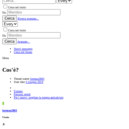
Cerca nel titolo
Da:
Cerca
Ricerca avanzata...
Cerca nel titolo
Da:
Cerca
Avanzate...
Nuovi messaggi
Cerca nel forum
Menu
Cos'è?
Thread starter
lorenzo2803
Start date
3 Giugno 2014
Forums
Percorsi rapidi
Per i nuovi: scegliere la terapia anticalvizie
L
lorenzo2803
Utente