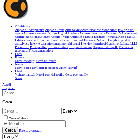
Calvizie.net
Alopecia Androgenetica
Alopecia Areata
Altre calvizie
Aree tematiche
Associazioni
Biologia dei
capelli
Calvizie Comune
Calvizie Digital Academy
Calvizie Femminile
Calvizie TV
Calvizie.net
Canizie capelli grigi/bianchi
Credits e varie
Curiosità e gossip
Diagnosi e terapia
Dieta e capelli
Difetti al capello
Effluvium
Eventi e Incontri
Featured
Forfora e Pidocchi
I migliori prodotti
anticalvizie
Igiene e cura
Infoltimenti non chirurgici
Interviste
Ipertricosi/Irsutismo
Isolinea
LLLT
Per iniziare
Principi attivi
Ricerca e futuro
Telogen Effluvium
Trapianto di capelli
Trattamenti
tricologici
Tricopigmentazione
Home
Forums
Nuovi messaggi
Cerca nel forum
Novità
Nuovi post
Nuovi stati in bacheca
Ultime attività
Utenti
Visitatori attuali
Nuovi post del profilo
Cerca post profilo
Shop
Accedi
Registrati
Cerca
Cerca nel titolo
Da:
Cerca
Ricerca avanzata...