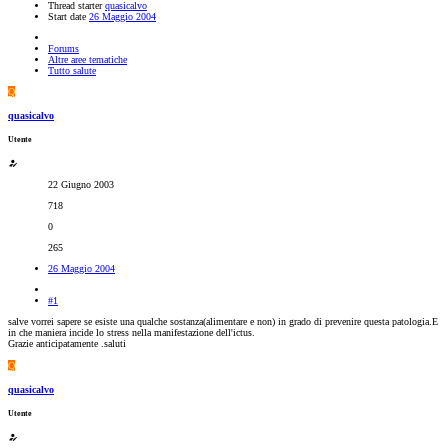
Thread starter
quasicalvo
Start date
26 Maggio 2004
Forums
Altre aree tematiche
Tutto salute
Q
quasicalvo
Utente
22 Giugno 2003
718
0
265
26 Maggio 2004
#1
salve vorrei sapere se esiste una qualche sostanza(alimentare e non) in grado di prevenire questa patologia.E
in che maniera incide lo stress nella manifestazione dell'ictus.
Grazie anticipatamente .saluti
Q
quasicalvo
Utente