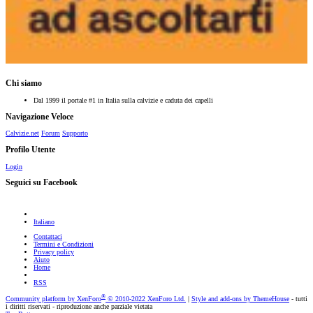
Chi siamo
Dal 1999 il portale #1 in Italia sulla calvizie e caduta dei capelli
Navigazione Veloce
Calvizie.net
Forum
Supporto
Profilo Utente
Login
Seguici su Facebook
Italiano
Contattaci
Termini e Condizioni
Privacy policy
Aiuto
Home
RSS
®
Community platform by XenForo
© 2010-2022 XenForo Ltd.
|
Style and add-ons by ThemeHouse
- tutti
i diritti riservati - riproduzione anche parziale vietata