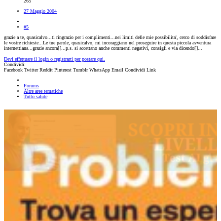
265
27 Maggio 2004
#5
grazie a te, quasicalvo...ti ringrazio per i complimenti...nei limiti delle mie possibilita', cerco di soddisfare
le vostre richieste...Le tue parole, quasicalvo, mi incoraggiano nel proseguire in questa piccola avventura
internettiana...grazie ancora[
]...p.s. si accettano anche commenti negativi, consigli e via dicendo[
]...
Devi effettuare il login o registrarti per postare qui.
Condividi:
Facebook
Twitter
Reddit
Pinterest
Tumblr
WhatsApp
Email
Condividi
Link
Forums
Altre aree tematiche
Tutto salute