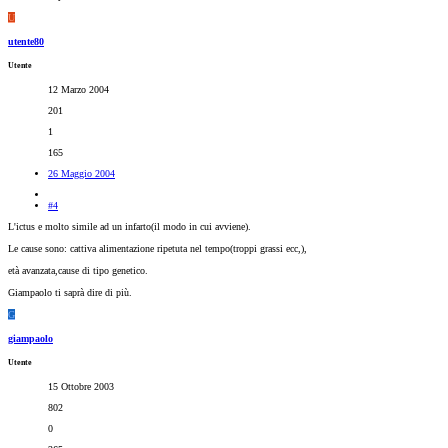
U
utente80
Utente
12 Marzo 2004
201
1
165
26 Maggio 2004
#4
L'ictus e molto simile ad un infarto(il modo in cui avviene).
Le cause sono: cattiva alimentazione ripetuta nel tempo(troppi grassi ecc,),
età avanzata,cause di tipo genetico.
Giampaolo ti saprà dire di più.
G
giampaolo
Utente
15 Ottobre 2003
802
0