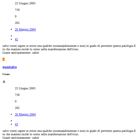
22 Giugno 2003
718
0
265
26 Maggio 2004
#2
salve vorrei sapere se esiste una qualche sostanza(alimentare e non) in grado di prevenire questa patologia.E
in che maniera incide lo stress nella manifestazione dell'ictus.
Grazie anticipatamente .saluti
Q
quasicalvo
Utente
22 Giugno 2003
718
0
265
26 Maggio 2004
#3
salve vorrei sapere se esiste una qualche sostanza(alimentare e non) in grado di prevenire questa patologia.E
in che maniera incide lo stress nella manifestazione dell'ictus.
Grazie anticipatamente .saluti