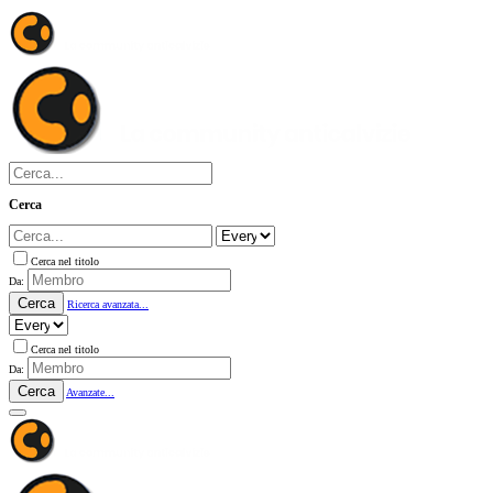
Cerca
Cerca nel titolo
Da:
Cerca
Ricerca avanzata...
Cerca nel titolo
Da:
Cerca
Avanzate...