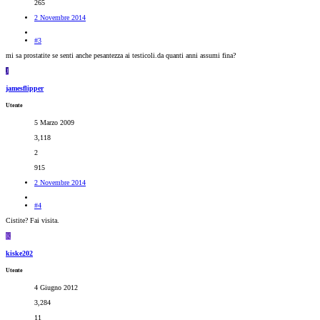
265
2 Novembre 2014
#3
mi sa prostatite se senti anche pesantezza ai testicoli.da quanti anni assumi fina?
J
jamesflipper
Utente
5 Marzo 2009
3,118
2
915
2 Novembre 2014
#4
Cistite? Fai visita.
K
kiske202
Utente
4 Giugno 2012
3,284
11