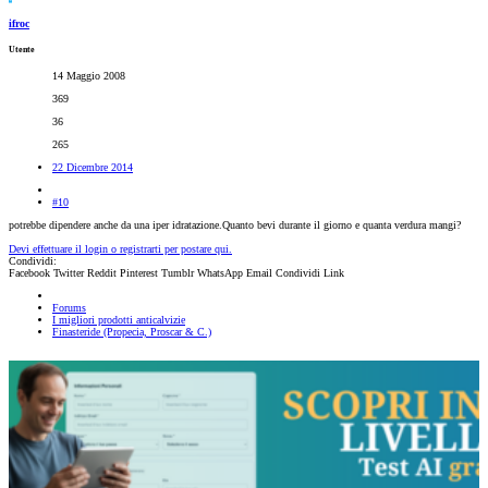
ifroc
Utente
14 Maggio 2008
369
36
265
22 Dicembre 2014
#10
potrebbe dipendere anche da una iper idratazione.Quanto bevi durante il giorno e quanta verdura mangi?
Devi effettuare il login o registrarti per postare qui.
Condividi:
Facebook
Twitter
Reddit
Pinterest
Tumblr
WhatsApp
Email
Condividi
Link
Forums
I migliori prodotti anticalvizie
Finasteride (Propecia, Proscar & C.)