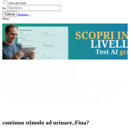
Cerca nel titolo
Da:
Cerca
Avanzate...
Menu
continuo stimolo ad urinare..Fina?