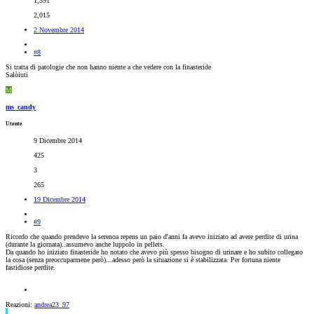
1,391
2,015
2 Novembre 2014
#8
Si tratta di patologie che non hanno niente a che vedere con la finasteride
Salòiuti
M
ms_candy
Utente
9 Dicembre 2014
425
3
265
19 Dicembre 2014
#9
Ricordo che quando prendevo la serenoa repens un paio d'anni fa avevo iniziato ad avere perdite di urina
(durante la giornata)..assumevo anche luppolo in pellets.
Da quando ho iniziato finasteride ho notato che avevo più spesso bisogno di urinare e ho subito collegato
la cosa (senza preoccuparmene però)...adesso però la situazione si è stabilizzata. Per fortuna niente
fastidiose perdite.
Reazioni:
andrea23_97
I