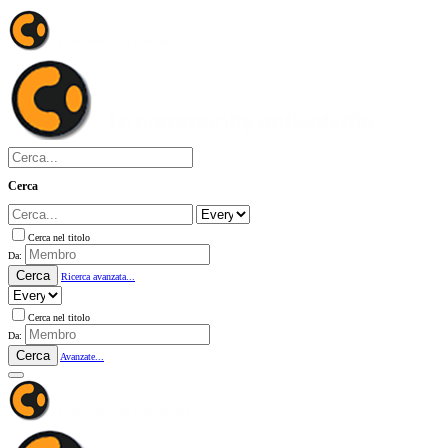
Cerca
Cerca nel titolo
Da:
Cerca
Ricerca avanzata...
Cerca nel titolo
Da:
Cerca
Avanzate...