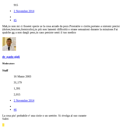
915
2 Novembre 2014
#5
Mah,io non mi ci fisserei specie se la cosa accade da poco.Prostatite o cistite,portano a sintomi precisi
(dolore,bruciore,formicolio),in più non lamenti difficoltà o strane sensazioni durante la minzione.Fai
qualche gg a non dargli peso,in caso persiste senti il tuo medico
dr_paolo gigli
Moderatore
Staff
16 Marzo 2003
31,179
1,391
2,015
2 Novembre 2014
#6
La cosa piu' probabile e' una cistie o un uretrite. Si rivolga al suo curante
Saliti
B