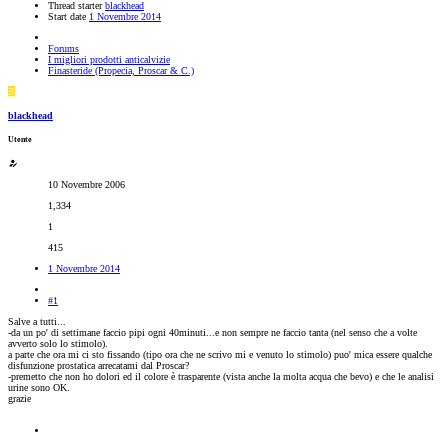
Thread starter
blackhead
Start date
1 Novembre 2014
Forums
I migliori prodotti anticalvizie
Finasteride (Propecia, Proscar & C.)
B
blackhead
Utente
10 Novembre 2006
1,334
1
415
1 Novembre 2014
#1
Salve a tutti...
-da un po' di settimane faccio pipi ogni 40minuti...e non sempre ne faccio tanta (nel senso che a volte
avverto solo lo stimolo).
a parte che ora mi ci sto fissando (tipo ora che ne scrivo mi e venuto lo stimolo) puo' mica essere qualche
disfunzione prostatica arrecatami dal Proscar?
-premetto che non ho dolori ed il colore è trasparente (vista anche la molta acqua che bevo) e che le analisi
urine sono OK.
grazie