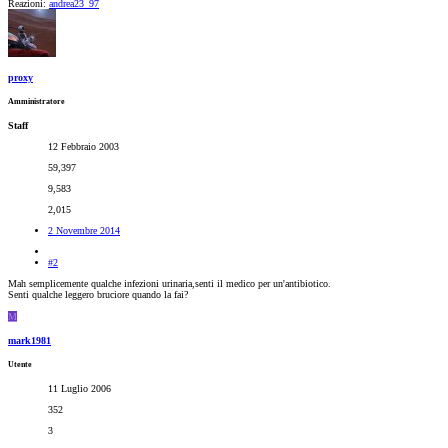
Reazioni:
andrea23_97
proxy
Amministratore
Staff
12 Febbraio 2003
59,397
9,583
2,015
2 Novembre 2014
#2
Mah semplicemente qualche infezioni urinaria,senti il medico per un'antibiotico.
Senti qualche leggero bruciore quando la fai?
M
mark1981
Utente
11 Luglio 2006
352
3