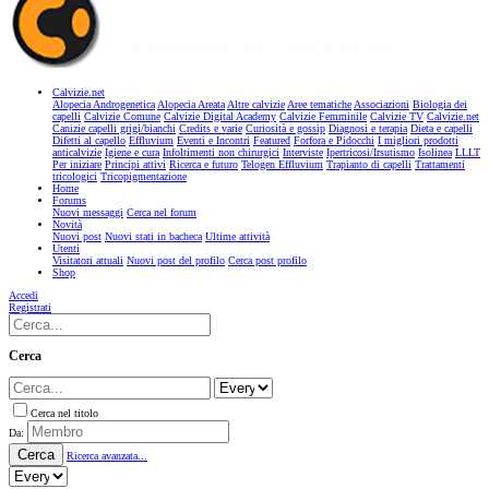
Calvizie.net
Alopecia Androgenetica
Alopecia Areata
Altre calvizie
Aree tematiche
Associazioni
Biologia dei
capelli
Calvizie Comune
Calvizie Digital Academy
Calvizie Femminile
Calvizie TV
Calvizie.net
Canizie capelli grigi/bianchi
Credits e varie
Curiosità e gossip
Diagnosi e terapia
Dieta e capelli
Difetti al capello
Effluvium
Eventi e Incontri
Featured
Forfora e Pidocchi
I migliori prodotti
anticalvizie
Igiene e cura
Infoltimenti non chirurgici
Interviste
Ipertricosi/Irsutismo
Isolinea
LLLT
Per iniziare
Principi attivi
Ricerca e futuro
Telogen Effluvium
Trapianto di capelli
Trattamenti
tricologici
Tricopigmentazione
Home
Forums
Nuovi messaggi
Cerca nel forum
Novità
Nuovi post
Nuovi stati in bacheca
Ultime attività
Utenti
Visitatori attuali
Nuovi post del profilo
Cerca post profilo
Shop
Accedi
Registrati
Cerca
Cerca nel titolo
Da:
Cerca
Ricerca avanzata...